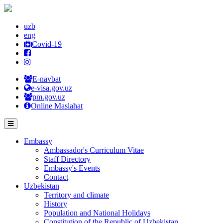
uzb
eng
Covid-19
E-navbat
e-visa.gov.uz
pm.gov.uz
Online Maslahat
Embassy
Ambassador's Curriculum Vitae
Staff Directory
Embassy's Events
Contact
Uzbekistan
Territory and climate
History
Population and National Holidays
Constitution of the Republic of Uzbekistan