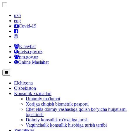
uzb
eng
Covid-19
E-navbat
e-visa.gov.uz
pm.gov.uz
Online Maslahat
Elchixona
O'zbekiston
Konsullik xizmatlari
Umumiy ma'lumot
Xorijga chiqish biometrik pasporti
Chet elda doimiy yashashga qolish bo’yicha hujjatlarni
topshirish
Doimiy konsullik ro'yxatiga turish
Vaqtinchalik konsullik hisobiga turish tartibi
Yangiliklar