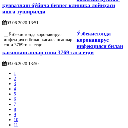
қувватлаш бўйича бизнес-клиника лойиҳаси
ишга туширилди
03.06.2020 13:51
Ўзбекистонда
коронавирус
инфекцияси билан
касалланганлар сони 3769 тага етди
03.06.2020 13:50
1
2
3
4
5
6
7
8
9
10
11