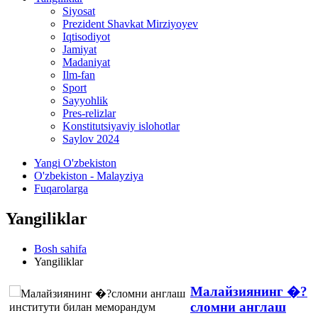
Siyosat
Prezident Shavkat Mirziyoyev
Iqtisodiyot
Jamiyat
Madaniyat
Ilm-fan
Sport
Sayyohlik
Pres-relizlar
Konstitutsiyaviy islohotlar
Saylov 2024
Yangi O'zbekiston
O'zbekiston - Malayziya
Fuqarolarga
Yangiliklar
Bosh sahifa
Yangiliklar
Малайзиянинг �?
сломни англаш