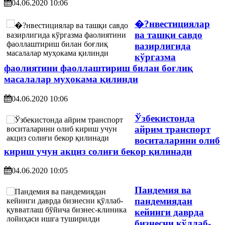
04.06.2020 10:06
�?нвестициялар
ва ташқи савдо
вазирлигида
кўргазма
фаолиятини фаоллаштириш билан боғлиқ
масалалар муҳокама қилинди
04.06.2020 10:06
Ўзбекистонда
айрим транспорт
воситаларини олиб
кириш учун акциз солиғи бекор қилинади
04.06.2020 10:05
Пандемия ва
пандемиядан
кейинги даврда
бизнесни қўллаб-