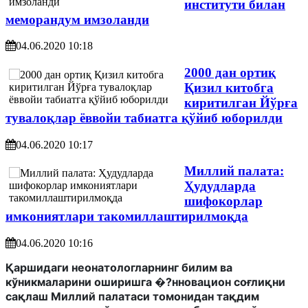
институти билан
меморандум имзоланди
04.06.2020 10:18
2000 дан ортиқ
Қизил китобга
киритилган Йўрға
тувалоқлар ёввойи табиатга қўйиб юборилди
04.06.2020 10:17
Миллий палата:
Ҳудудларда
шифокорлар
имкониятлари такомиллаштирилмоқда
04.06.2020 10:16
Қаршидаги неонатологларнинг билим ва
кўникмаларини оширишга �?нновацион соғлиқни
сақлаш Миллий палатаси томонидан тақдим