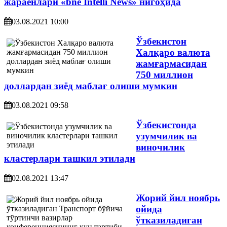
жараёнлари «bne Intelli News» нигоҳида
03.08.2021 10:00
Ўзбекистон
Халқаро валюта
жамғармасидан
750 миллион
доллардан зиёд маблағ олиши мумкин
03.08.2021 09:58
Ўзбекистонда
узумчилик ва
виночилик
кластерлари ташкил этилади
02.08.2021 13:47
Жорий йил ноябрь
ойида
ўтказиладиган