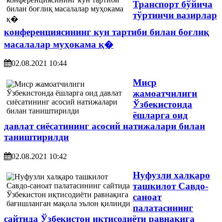
Транспорт бўйича
тўртинчи вазирлар
конференциясининг кун тартиби билан боғлиқ
масалалар муҳокама қ�
02.08.2021 10:44
Миср
жамоатчилиги
Ўзбекистонда
ёшларга оид
давлат сиёсатининг асосий натижалари билан
таништирилди
02.08.2021 10:42
Нуфузли халқаро
ташкилот Савдо-
саноат
палатасининг
сайтида Ўзбекистон иқтисодиёти равнақига