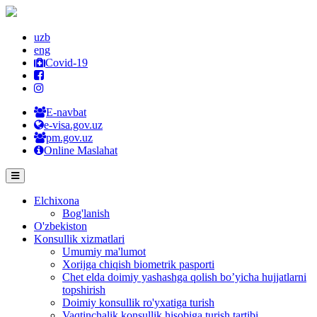
uzb
eng
Covid-19
E-navbat
e-visa.gov.uz
pm.gov.uz
Online Maslahat
Elchixona
Bog'lanish
O'zbekiston
Konsullik xizmatlari
Umumiy ma'lumot
Xorijga chiqish biometrik pasporti
Chet elda doimiy yashashga qolish bo’yicha hujjatlarni
topshirish
Doimiy konsullik ro'yxatiga turish
Vaqtinchalik konsullik hisobiga turish tartibi