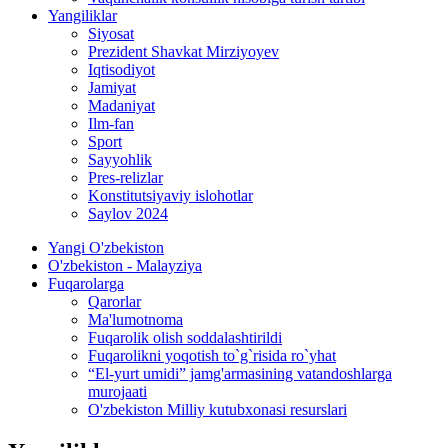
Yangiliklar
Siyosat
Prezident Shavkat Mirziyoyev
Iqtisodiyot
Jamiyat
Madaniyat
Ilm-fan
Sport
Sayyohlik
Pres-relizlar
Konstitutsiyaviy islohotlar
Saylov 2024
Yangi O'zbekiston
O'zbekiston - Malayziya
Fuqarolarga
Qarorlar
Ma'lumotnoma
Fuqarolik olish soddalashtirildi
Fuqarolikni yoqotish to`g`risida ro`yhat
“El-yurt umidi” jamg'armasining vatandoshlarga
murojaati
O'zbekiston Milliy kutubxonasi resurslari