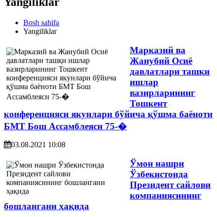
Yangiliklar
Bosh sahifa
Yangiliklar
Марказий ва
Жанубий Осиё
давлатлари ташқи
ишлар
вазирларининг
Тошкент
конференцияси якунлари бўйича қўшма баёноти
БМТ Бош Ассамблеяси 75-�
03.08.2021 10:08
Ўмон нашри
Ўзбекистонда
Президент сайлови
компаниясининг
бошлангани ҳақида