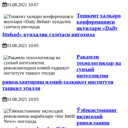
03.08.2021 10:07
Тошкент халқаро
конференцияси
якунлари «Daily
Ittehad» кундалик газетаси нигоҳида
03.08.2021 10:05
Рақамли
технологиялар ва
сунъий
интеллектни
ривожлантириш илмий-тадқиқот институти
ташкил этилди
03.08.2021 10:03
Ўзбекистоннинг
иқтисодий
ривожланиш