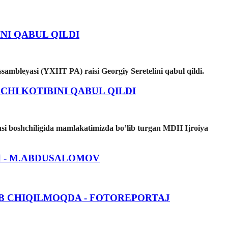
NI QABUL QILDI
sambleyasi (YXHT PA) raisi Georgiy Seretelini qabul qildi.
OCHI KOTIBINI QABUL QILDI
asi boshchiligida mamlakatimizda bo’lib turgan MDH Ijroiya
 - M.ABDUSALOMOV
B CHIQILMOQDA - FOTOREPORTAJ