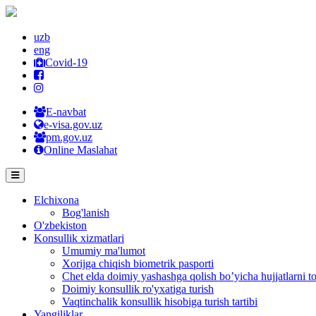
uzb
eng
Covid-19
E-navbat
e-visa.gov.uz
pm.gov.uz
Online Maslahat
Elchixona
Bog'lanish
O'zbekiston
Konsullik xizmatlari
Umumiy ma'lumot
Xorijga chiqish biometrik pasporti
Chet elda doimiy yashashga qolish bo’yicha hujjatlarni to
Doimiy konsullik ro'yxatiga turish
Vaqtinchalik konsullik hisobiga turish tartibi
Yangiliklar