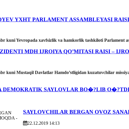
YEV YXHT PARLAMENT ASSAMBLEYASI RAISI
r kuni Yevropada xavfsizlik va hamkorlik tashkiloti Parlament as
IDENTI MDH IJROIYA QO’MITASI RAISI – IJR
br kuni Mustaqil Davlatlar Hamdo’stligidan kuzatuvchilar missiy
 DEMOKRATIK SAYLOVLAR BO�?LIB O�?TDI
SAYLOVCHILAR BERGAN OVOZ SANA
22.12.2019 14:13