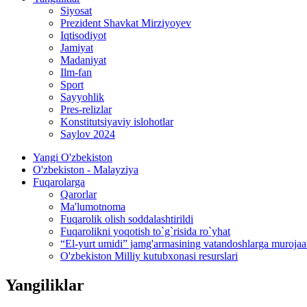
Siyosat
Prezident Shavkat Mirziyoyev
Iqtisodiyot
Jamiyat
Madaniyat
Ilm-fan
Sport
Sayyohlik
Pres-relizlar
Konstitutsiyaviy islohotlar
Saylov 2024
Yangi O'zbekiston
O'zbekiston - Malayziya
Fuqarolarga
Qarorlar
Ma'lumotnoma
Fuqarolik olish soddalashtirildi
Fuqarolikni yoqotish to`g`risida ro`yhat
“El-yurt umidi” jamg'armasining vatandoshlarga murojaa
O'zbekiston Milliy kutubxonasi resurslari
Yangiliklar