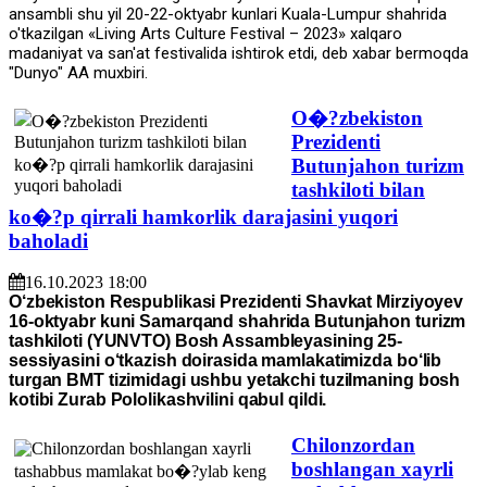
ansambli shu yil 20-22-oktyabr kunlari Kuala-Lumpur shahrida
o'tkazilgan «Living Arts Culture Festival – 2023» xalqaro
madaniyat va san'at festivalida ishtirok etdi, deb xabar bermoqda
"Dunyo" AA muxbiri.
O�?zbekiston
Prezidenti
Butunjahon turizm
tashkiloti bilan
ko�?p qirrali hamkorlik darajasini yuqori
baholadi
16.10.2023 18:00
O‘zbekiston Respublikasi Prezidenti Shavkat Mirziyoyev
16-oktyabr kuni Samarqand shahrida Butunjahon turizm
tashkiloti (YUNVTO) Bosh Assambleyasining 25-
sessiyasini o‘tkazish doirasida mamlakatimizda bo‘lib
turgan BMT tizimidagi ushbu yetakchi tuzilmaning bosh
kotibi Zurab Pololikashvilini qabul qildi.
Chilonzordan
boshlangan xayrli