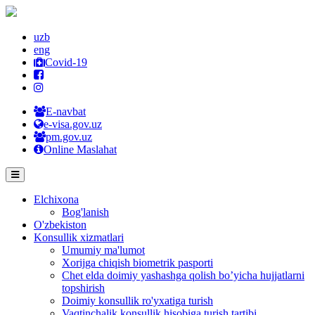
uzb
eng
Covid-19
E-navbat
e-visa.gov.uz
pm.gov.uz
Online Maslahat
Elchixona
Bog'lanish
O'zbekiston
Konsullik xizmatlari
Umumiy ma'lumot
Xorijga chiqish biometrik pasporti
Chet elda doimiy yashashga qolish bo’yicha hujjatlarni
topshirish
Doimiy konsullik ro'yxatiga turish
Vaqtinchalik konsullik hisobiga turish tartibi