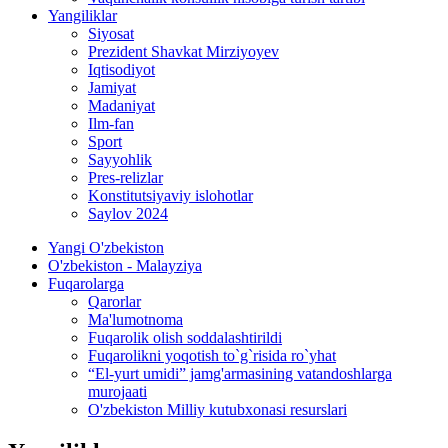
Yangiliklar
Siyosat
Prezident Shavkat Mirziyoyev
Iqtisodiyot
Jamiyat
Madaniyat
Ilm-fan
Sport
Sayyohlik
Pres-relizlar
Konstitutsiyaviy islohotlar
Saylov 2024
Yangi O'zbekiston
O'zbekiston - Malayziya
Fuqarolarga
Qarorlar
Ma'lumotnoma
Fuqarolik olish soddalashtirildi
Fuqarolikni yoqotish to`g`risida ro`yhat
“El-yurt umidi” jamg'armasining vatandoshlarga
murojaati
O'zbekiston Milliy kutubxonasi resurslari