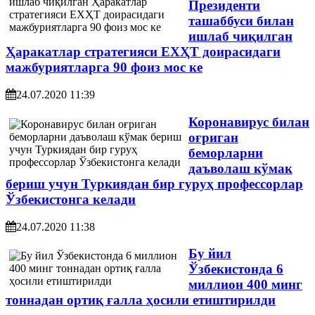
Президенти
ташаббуси билан
ишлаб чиқилган
Ҳаракатлар стратегияси ЕХҲТ доирасидаги
мажбуриятларга 90 фоиз мос ке
24.07.2020 11:39
Коронавирус билан
оғриган
беморларни
даъволаш кўмак
бериш учун Туркиядан бир гуруҳ профессорлар
Ўзбекистонга келади
24.07.2020 11:38
Бу йил
Ўзбекистонда 6
миллион 400 минг
тоннадан ортиқ ғалла ҳосили етиштирилди