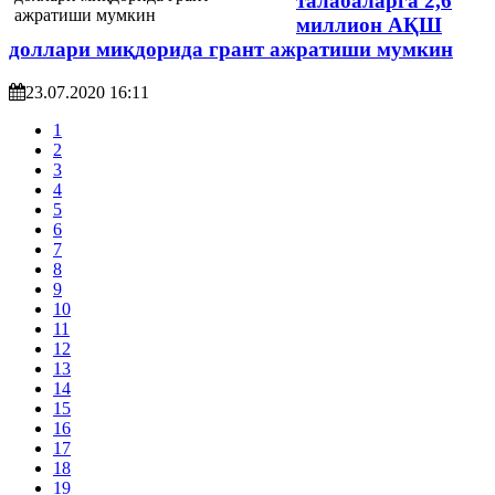
талабаларга 2,6
миллион АҚШ
доллари миқдорида грант ажратиши мумкин
23.07.2020 16:11
1
2
3
4
5
6
7
8
9
10
11
12
13
14
15
16
17
18
19