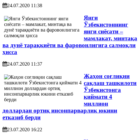
24.07.2020 11:38
Янги
Ўзбекистоннинг
янги сиёсати –
мамлакат, минтақа
ва дунё тараққиёти ва фаровонлигига салмоқли
ҳисса
24.07.2020 11:37
Жаҳон соғлиқни
сақлаш ташкилоти
Ўзбекистонга
қиймати 4
миллион
доллардан ортиқ инсонпарварлик юкини
етказиб берди
23.07.2020 16:22