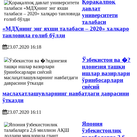
Қорақалпоқ
давлат
университети
талабаси
«МДҲнинг энг яхши талабаси – 2020» халқаро
танловида ғолиб бўлди
23.07.2020 16:18
Ўзбекистон ва �?
ндонезия ташқи
ишлар вазирлари
ўринбосарлари
сиёсий
маслаҳатлашувларнинг навбатдаги даврасини
ўтказди
23.07.2020 16:11
Япония
ўзбекистонлик