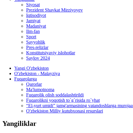
Siyosat
Prezident Shavkat Mirziyoyev
Iqtisodiyot
Jamiyat
Madaniyat
Ilm-fan
Sport
Sayyohlik
Pres-relizlar
Konstitutsiyaviy islohotlar
Saylov 2024
Yangi O'zbekiston
O'zbekiston - Malayziya
Fuqarolarga
Qarorlar
Ma'lumotnoma
Fuqarolik olish soddalashtirildi
Fuqarolikni yoqotish to`g`risida ro`yhat
“El-yurt umidi” jamg'armasining vatandoshlarga murojaa
O'zbekiston Milliy kutubxonasi resurslari
Yangiliklar