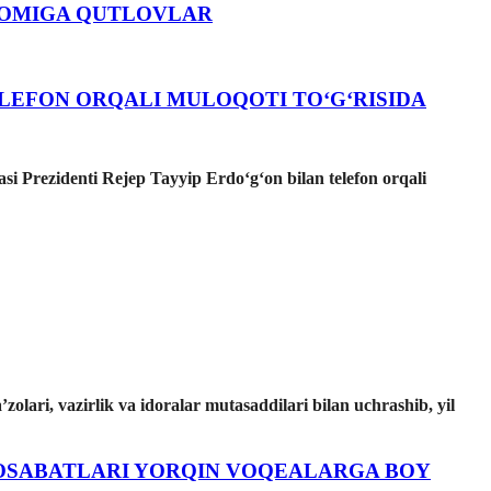
NOMIGA QUTLOVLAR
ELEFON ORQALI MULOQOTI TOʻGʻRISIDA
i Prezidenti Rejep Tayyip Erdoʻgʻon bilan telefon orqali
olari, vazirlik va idoralar mutasaddilari bilan uchrashib, yil
NOSABATLARI YORQIN VOQEALARGA BOY