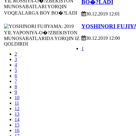
BO�?LADI
30.12.2019 12:01
YOSHINORI FUJIY
30.12.2019 12:00
1
2
3
4
5
6
7
8
9
10
11
12
13
14
15
16
17