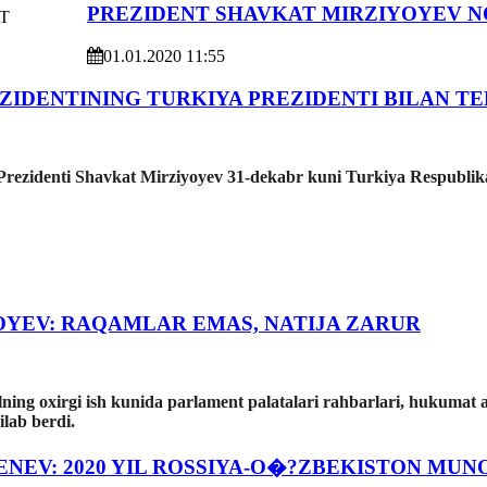
PREZIDENT SHAVKAT MIRZIYOYEV 
01.01.2020 11:55
ZIDENTINING TURKIYA PREZIDENTI BILAN T
Prezidenti Shavkat Mirziyoyev 31-dekabr kuni Turkiya Respublikas
OYEV: RAQAMLAR EMAS, NATIJA ZARUR
ing oxirgi ish kunida parlament palatalari rahbarlari, hukumat aʼz
ilab berdi.
ENEV: 2020 YIL ROSSIYA-O�?ZBEKISTON MU