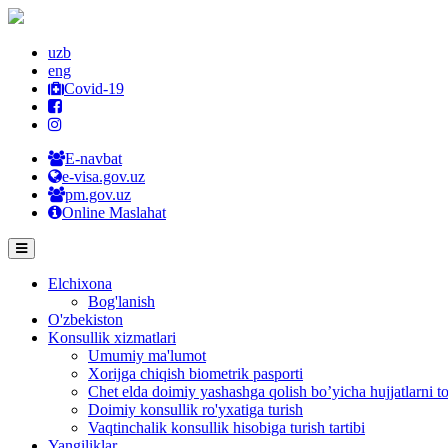
uzb
eng
Covid-19
E-navbat
e-visa.gov.uz
pm.gov.uz
Online Maslahat
Elchixona
Bog'lanish
O'zbekiston
Konsullik xizmatlari
Umumiy ma'lumot
Xorijga chiqish biometrik pasporti
Chet elda doimiy yashashga qolish bo’yicha hujjatlarni to
Doimiy konsullik ro'yxatiga turish
Vaqtinchalik konsullik hisobiga turish tartibi
Yangiliklar