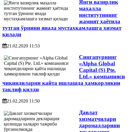
Янги вазирлик
маҳалла
институтининг
жамият ҳаётида
тутган ўрнини янада мустаҳкамлашга хизмат
қилади
21.02.2020 11:53
Сингапурнинг
«Аlpha Global
Capital (S) Pte.
Ltd.» компанияси
чиқиндиларни қайта ишлашда ҳамкорликни
таклиф қилди
21.02.2020 11:50
Давлат
хизматчилари
даромадларини
декларация