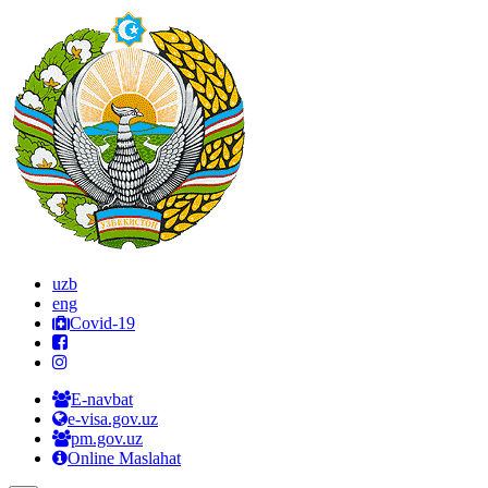
uzb
eng
Covid-19
E-navbat
e-visa.gov.uz
pm.gov.uz
Online Maslahat