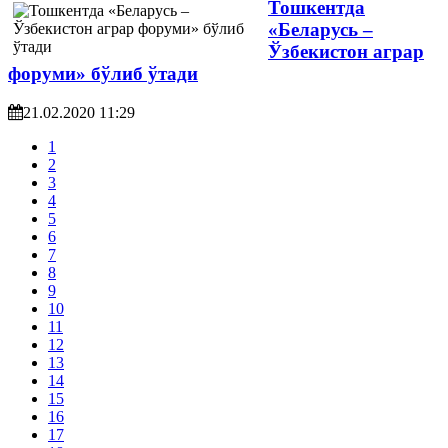
Тошкентда
«Беларусь –
Ўзбекистон аграр
форуми» бўлиб ўтади
21.02.2020 11:29
1
2
3
4
5
6
7
8
9
10
11
12
13
14
15
16
17