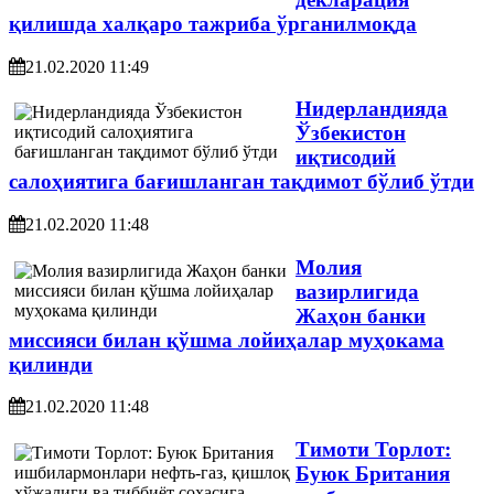
қилишда халқаро тажриба ўрганилмоқда
21.02.2020 11:49
Нидерландияда
Ўзбекистон
иқтисодий
салоҳиятига бағишланган тақдимот бўлиб ўтди
21.02.2020 11:48
Молия
вазирлигида
Жаҳон банки
миссияси билан қўшма лойиҳалар муҳокама
қилинди
21.02.2020 11:48
Тимоти Торлот:
Буюк Британия