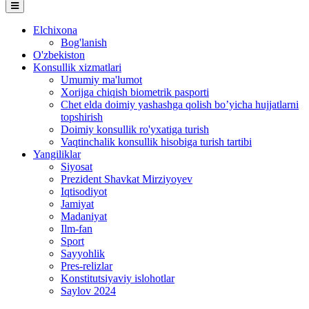
Elchixona
Bog'lanish
O'zbekiston
Konsullik xizmatlari
Umumiy ma'lumot
Xorijga chiqish biometrik pasporti
Chet elda doimiy yashashga qolish bo’yicha hujjatlarni
topshirish
Doimiy konsullik ro'yxatiga turish
Vaqtinchalik konsullik hisobiga turish tartibi
Yangiliklar
Siyosat
Prezident Shavkat Mirziyoyev
Iqtisodiyot
Jamiyat
Madaniyat
Ilm-fan
Sport
Sayyohlik
Pres-relizlar
Konstitutsiyaviy islohotlar
Saylov 2024