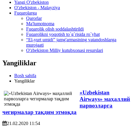
Yangi O'zbekiston
O'zbekiston - Malayziya
Fuqarolarga
Qarorlar
Ma'lumotnoma
Fuqarolik olish soddalashtirildi
Fuqarolikni yoqotish to`g`risida ro`yhat
“El-yurt umidi” jamg'armasining vatandoshlarga
murojaati
O'zbekiston Milliy kutubxonasi resurslari
Yangiliklar
Bosh sahifa
Yangiliklar
«Uzbekistan
Airways» маҳаллий
парвозларга
чегирмалар тақдим этмоқда
21.02.2020 11:54