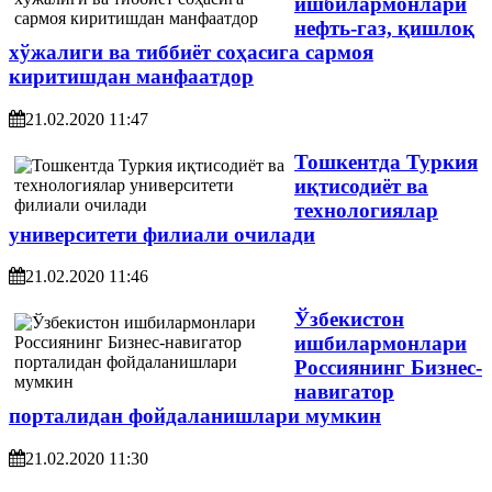
ишбилармонлари
нефть-газ, қишлоқ
хўжалиги ва тиббиёт соҳасига сармоя
киритишдан манфаатдор
21.02.2020 11:47
Тошкентда Туркия
иқтисодиёт ва
технологиялар
университети филиали очилади
21.02.2020 11:46
Ўзбекистон
ишбилармонлари
Россиянинг Бизнес-
навигатор
порталидан фойдаланишлари мумкин
21.02.2020 11:30