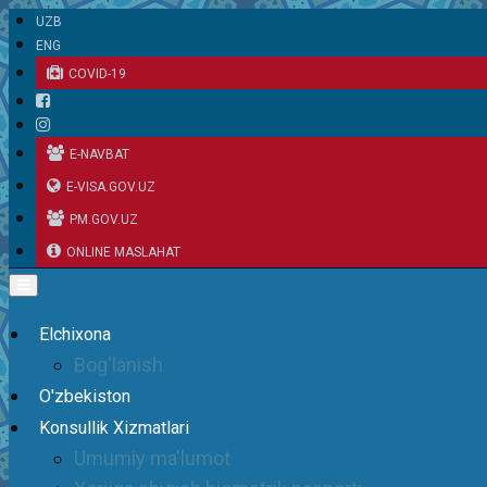
UZB
ENG
COVID-19
E-NAVBAT
E-VISA.GOV.UZ
PM.GOV.UZ
ONLINE MASLAHAT
Elchixona
Bog'lanish
O'zbekiston
Konsullik Xizmatlari
Umumiy ma'lumot