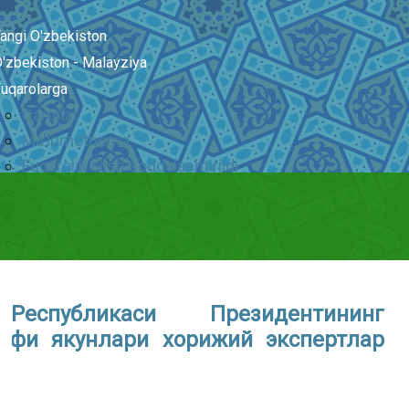
angi O'zbekiston
'zbekiston - Malayziya
uqarolarga
Qarorlar
Ma'lumotnoma
Fuqarolik olish soddalashtirildi
Fuqarolikni yoqotish to`g`risida ro`yhat
“El-yurt umidi” jamg'armasining vatandoshlarga muroj
O'zbekiston Milliy kutubxonasi resurslari
Республикаси Президентининг
ифи якунлари хорижий экспертлар