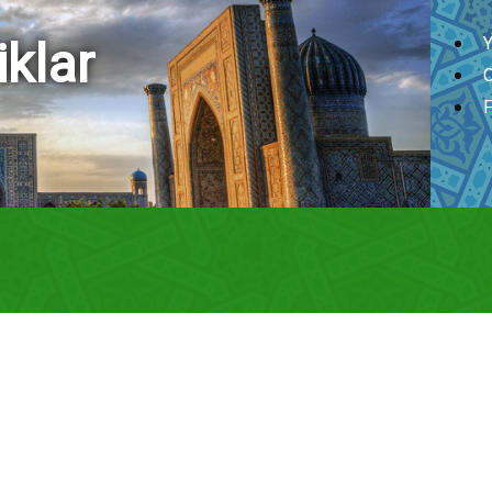
iklar
Y
O
F
Ўзбекистон 
Туркияга ташр
нигоҳида
24.02.2020 10:48