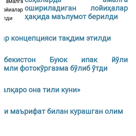
ошириладиган лойиҳалар
ҳақида маълумот берилди
лар концепцияси тақдим этилди
Ўзбекистон Буюк ипак йўли
омли фотокўргазма бўлиб ўтди
Халқаро она тили куни»
ши маърифат билан курашган олим