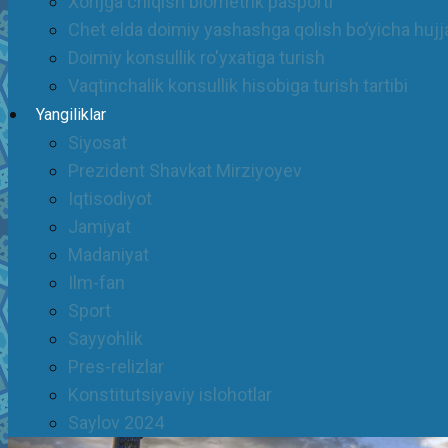
Xorijga chiqish biometrik pasporti
Chet elda doimiy yashashga qolish bo’yicha hujja
Doimiy konsullik ro'yxatiga turish
Vaqtinchalik konsullik hisobiga turish tartibi
Yangiliklar
Siyosat
Prezident Shavkat Mirziyoyev
Iqtisodiyot
Jamiyat
Madaniyat
Ilm-fan
Sport
Sayyohlik
Pres-relizlar
Konstitutsiyaviy islohotlar
Saylov 2024