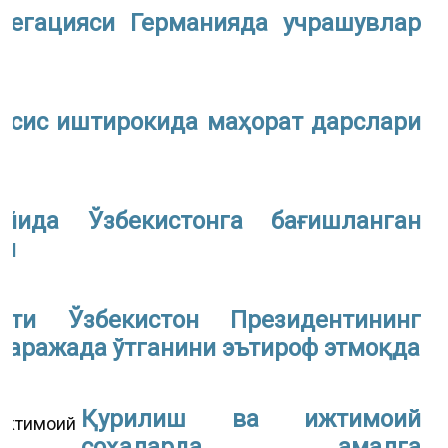
легацияси Германияда учрашувлар
ссис иштирокида маҳорат дарслари
ейида Ўзбекистонга бағишланган
ди
оти Ўзбекистон Президентининг
даражада ўтганини эътироф этмоқда
Қурилиш ва ижтимоий
соҳаларда амалга