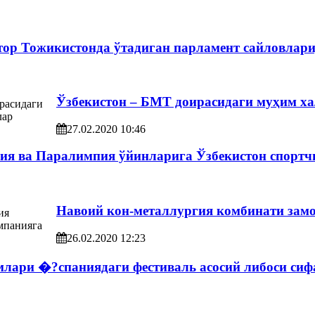
тор Тожикистонда ўтадиган парламент сайловлари
Ўзбекистон – БМТ доирасидаги муҳим х
27.02.2020 10:46
ия ва Паралимпия ўйинларига Ўзбекистон спортч
Навоий кон-металлургия комбинати зам
26.02.2020 12:23
лари �?спаниядаги фестиваль асосий либоси сиф