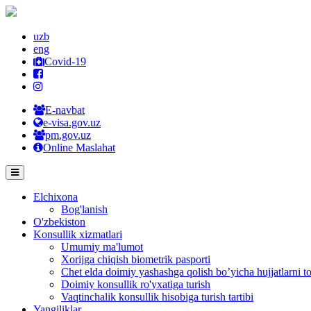
uzb
eng
Covid-19
E-navbat
e-visa.gov.uz
pm.gov.uz
Online Maslahat
Elchixona
Bog'lanish
O'zbekiston
Konsullik xizmatlari
Umumiy ma'lumot
Xorijga chiqish biometrik pasporti
Chet elda doimiy yashashga qolish bo’yicha hujjatlarni to
Doimiy konsullik ro'yxatiga turish
Vaqtinchalik konsullik hisobiga turish tartibi
Yangiliklar