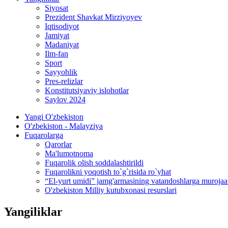
Siyosat
Prezident Shavkat Mirziyoyev
Iqtisodiyot
Jamiyat
Madaniyat
Ilm-fan
Sport
Sayyohlik
Pres-relizlar
Konstitutsiyaviy islohotlar
Saylov 2024
Yangi O'zbekiston
O'zbekiston - Malayziya
Fuqarolarga
Qarorlar
Ma'lumotnoma
Fuqarolik olish soddalashtirildi
Fuqarolikni yoqotish to`g`risida ro`yhat
“El-yurt umidi” jamg'armasining vatandoshlarga murojaa
O'zbekiston Milliy kutubxonasi resurslari
Yangiliklar