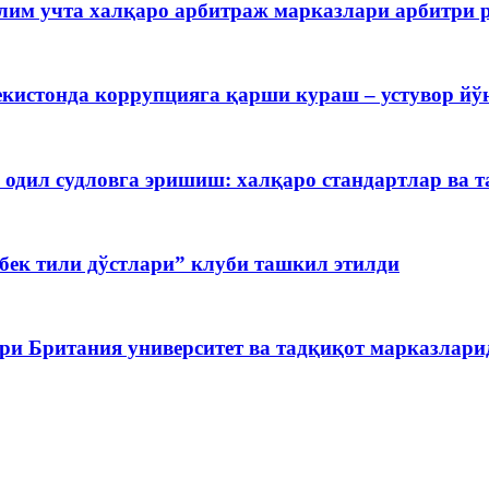
лим учта халқаро арбитраж марказлари арбитри 
екистонда коррупцияга қарши кураш – устувор й
 одил судловга эришиш: халқаро стандартлар ва 
бек тили дўстлари” клуби ташкил этилди
ри Британия университет ва тадқиқот марказлар