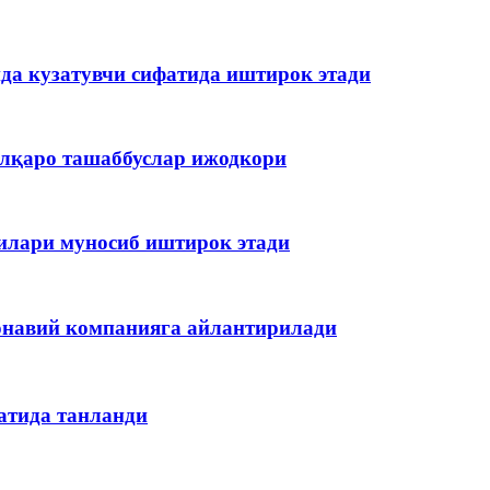
да кузатувчи сифатида иштирок этади
алқаро ташаббуслар ижодкори
илари муносиб иштирок этади
онавий компанияга айлантирилади
атида танланди