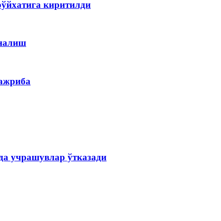
рўйхатига киритилди
ўналиш
тажриба
ида учрашувлар ўтказади