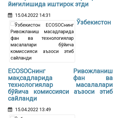
йиғилишида иштирок этди
15.04.2022 14:31
Ўзбекистон
ECOSOCнинг Ривожланиш
мақсадларида фан ва
технологиялар масалалари
бўйича комиссияси аъзоси этиб
сайланди
15.04.2022 13:49