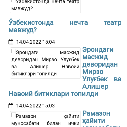
Ўзбекистонда нечта театр
мавжуд?
14.04.2022 15:04
Эрондаги
масжид
деворидан
Мирзо
Улуғбек ва
Алишер
Навоий битиклари топилди
14.04.2022 15:03
Рамазон
ҳайити