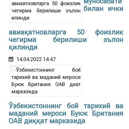
муносабати
билан ички
авиақатновларга 50 фоизлик
чегирма берилиши эълон
қилинди
14.04.2022 14:47
Ўзбекистоннинг бой тарихий ва
маданий мероси Буюк Британия
ОАВ диққат марказида