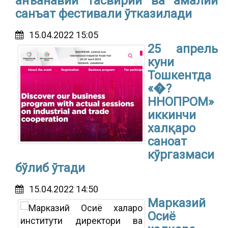
анъанавий Тасвирий ва амалий
санъат фестивали ўтказилади
15.04.2022 15:05
25 апрель
куни
Тошкентда
«�?
ННОПРОМ»
иккинчи
халқаро
саноат
кўргазмаси
бўлиб ўтади
15.04.2022 14:50
Марказий
Осиё