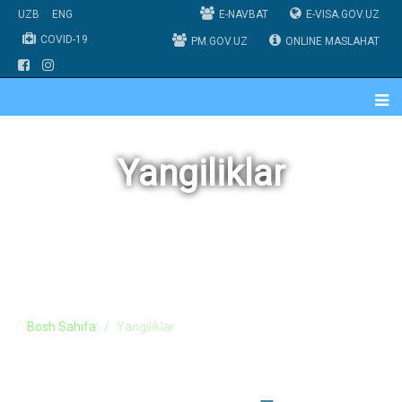
UZB
ENG
E-NAVBAT
E-VISA.GOV.UZ
COVID-19
PM.GOV.UZ
ONLINE MASLAHAT
Yangiliklar
Bosh Sahifa
Yangiliklar