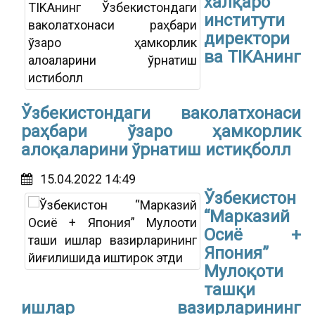
халқаро
институти
директори
ва ТIKAнинг
Ўзбекистондаги ваколатхонаси
раҳбари ўзаро ҳамкорлик
алоқаларини ўрнатиш истиқболл
15.04.2022 14:49
Ўзбекистон
“Марказий
Осиё +
Япония”
Мулоқоти
ташқи
ишлар вазирларининг