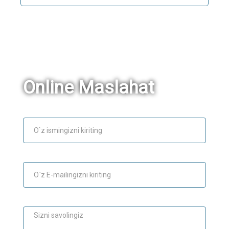
Online Maslahat
Ism
E-mail
Maslahat