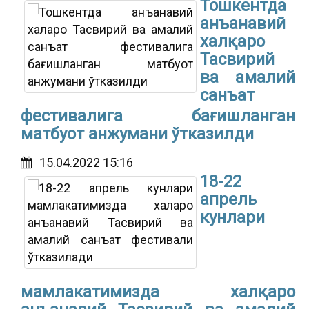
Тошкентда
анъанавий
халқаро
Тасвирий
ва амалий
санъат
фестивалига бағишланган
матбуот анжумани ўтказилди
15.04.2022 15:16
18-22
апрель
кунлари
мамлакатимизда халқаро