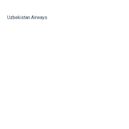
rev
ne
Uzbekistan Airways