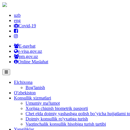
uzb
eng
Covid-19
E-navbat
e-visa.gov.uz
pm.gov.uz
Online Maslahat
Elchixona
Bog'lanish
O'zbekiston
Konsullik xizmatlari
Umumiy ma'lumot
Xorijga chiqish biometrik pasporti
Chet elda doimiy yashashga qolish bo’yicha hujjatlarni to
Doimiy konsullik ro'yxatiga turish
Vaqtinchalik konsullik hisobiga turish tartibi
Yangiliklar