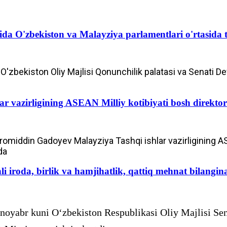
a O'zbekiston va Malayziya parlamentlari o'rtasida t
'zbekiston Oliy Majlisi Qonunchilik palatasi va Senati D
ar vazirligining ASEAN Milliy kotibiyati bosh direkto
omiddin Gadoyev Malayziya Tashqi ishlar vazirligining ASE
da
li iroda, birlik va hamjihatlik, qattiq mehnat bilangin
noyabr kuni O‘zbekiston Respublikasi Oliy Majlisi Senat