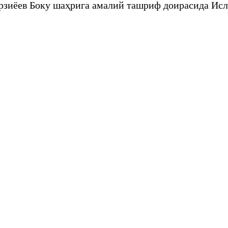
зиёев Боку шаҳрига амалий ташриф доирасида Исл