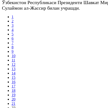
Ўзбекистон Республикаси Президенти Шавкат Мир
Сулаймон ал-Жассир билан учрашди.
1
2
3
4
5
6
7
8
9
10
11
12
13
14
15
16
17
18
19
20
21
22