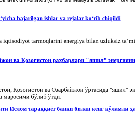
yicha bajarilgan ishlar va rejalar ko‘rib chiqildi
iqtisodiyot tarmoqlarini energiya bilan uzluksiz ta’m
йжон ва Қозоғистон раҳбарлари "яшил” энергиян
тон, Қозоғистон ва Озарбайжон ўртасида "яшил" э
ш маросими бўлиб ўтди.
нти Ислом тараққиёт банки билан кенг кўламли