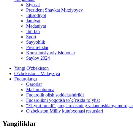
Siyosat
Prezident Shavkat Mirziyoyev
Iqtisodiyot
Jamiyat
Madaniyat
Ilm-fan
Sport
Sayyohlik
Pres-relizlar
Konstitutsiyaviy islohotlar
Saylov 2024
Yangi O'zbekiston
O'zbekiston - Malayziya
Fuqarolarga
Qarorlar
Ma'lumotnoma
Fuqarolik olish soddalashtirildi
Fuqarolikni yoqotish to`g`risida ro`yhat
“El-yurt umidi” jamg'armasining vatandoshlarga murojaa
O'zbekiston Milliy kutubxonasi resurslari
Yangiliklar