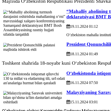
Majlisda O‘zbekiston Respublikasi Prezidenti Shavkat
“Mahalliy aholining 
deklaratsiyasi BMT Bo
19.11.2024 01:12
O‘zbekiston mahalla instituti 
Prezident Qonunchilik 
18.11.2024 01:49
Toshkent shahrida 18-noyabr kuni O‘zbekiston Respubli
O‘zbekistonda istiqoma
16.11.2024 07:50
Malayziyaning Saravak
15.11.2024 03:01
O'zbekiston elchisi Karomiddin Gadoyev Malayziyaning S