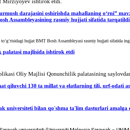
 Mirziyoyev ishtirok etdi.
turmush darajasini oshirishda mahallaning o‘rni” ma
sh Assambleyasining rasmiy hujjati sifatida tarqatildi
to‘g‘risidagi hujjat BMT Bosh Assambleyasi rasmiy hujjati sifatida ingliz,
palatasi majlisida ishtirok etdi
kasi Oliy Majlisi Qonunchilik palatasining saylovdan k
t qiluvchi 130 ta millat va elatlarning tili, urf-odati
 universiteti bilan qo'shma ta'lim dasturlari amalga o
aravak universiteti (Universiti Malaysia Sarawak – UNIMA