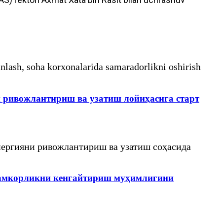
inlash, soha korxonalarida samaradorlikni oshirish
и ривожлантириш ва узатиш лойиҳасига старт
нергияни ривожлантириш ва узатиш соҳасида
 ҳамкорликни кенгайтириш муҳимлигини