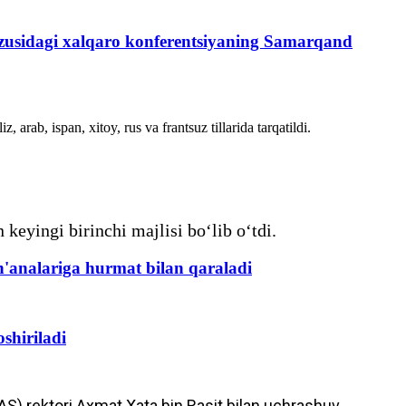
vzusidagi xalqaro konferentsiyaning Samarqand
 arab, ispan, xitoy, rus va frantsuz tillarida tarqatildi.
eyingi birinchi majlisi bo‘lib o‘tdi.
 an'analariga hurmat bilan qaraladi
shiriladi
S) rektori Axmat Xata bin Rasit bilan uchrashuv