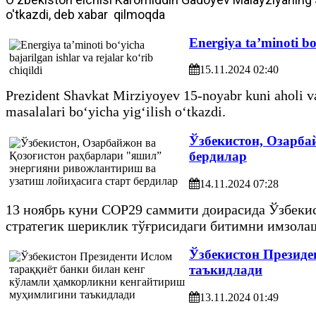
o'tkazdi, deb xabar qilmoqda
Energiya ta’minoti bo‘
15.11.2024 02:40
Prezident Shavkat Mirziyoyev 15-noyabr kuni aholi va 
masalalari bo‘yicha yig‘ilish o‘tkazdi.
Ўзбекистон, Озарба
бердилар
14.11.2024 07:28
13 ноябрь куни COP29 саммити доирасида Ўзбекис
стратегик шериклик тўғрисидаги битимни имзола
Ўзбекистон Президе
таъкидлади
13.11.2024 01:49