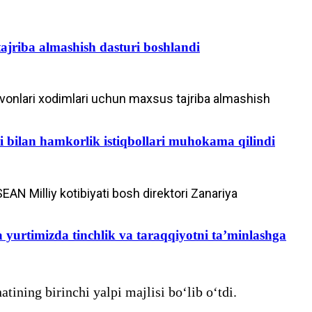
ajriba almashish dasturi boshlandi
evonlari xodimlari uchun maxsus tajriba almashish
ri bilan hamkorlik istiqbollari muhokama qilindi
AN Milliy kotibiyati bosh direktori Zanariya
a yurtimizda tinchlik va taraqqiyotni ta’minlashga
ining birinchi yalpi majlisi bo‘lib o‘tdi.