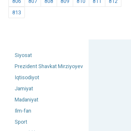
806
807
808
809
810
811
812
813
Siyosat
Prezident Shavkat Mirziyoyev
Iqtisodiyot
Jamiyat
Madaniyat
Ilm-fan
Sport