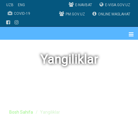
UZB
ENG
E-NAVBAT
E-VISA.GOV.UZ
COVID-19
PM.GOV.UZ
ONLINE MASLAHAT
Yangiliklar
Bosh Sahifa
Yangiliklar