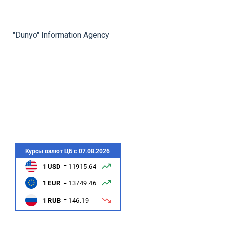
rev
ne
"Dunyo" Information Agency