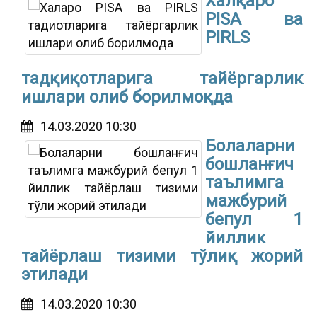
Халқаро
PISA ва
PIRLS
тадқиқотларига тайёргарлик
ишлари олиб борилмоқда
14.03.2020 10:30
Болаларни
бошланғич
таълимга
мажбурий
бепул 1
йиллик
тайёрлаш тизими тўлиқ жорий
этилади
14.03.2020 10:30