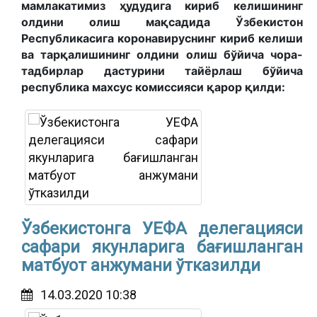
мамлакатимиз ҳудудига кириб келишининг
олдини олиш мақсадида Ўзбекистон
Республикасига коронавируснинг кириб келиши
ва тарқалишининг олдини олиш бўйича чора-
тадбирлар дастурини тайёрлаш бўйича
республика махсус комиссияси қарор қилди:
Ўзбекистонга УЕФА делегацияси
сафари якунларига бағишланган
матбуот анжумани ўтказилди
14.03.2020 10:38