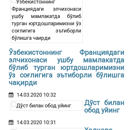
Ўзбекистоннинг Франциядаги
элчихонаси ушбу мамлакатда
бўлиб турган юртдошларимизни
ўз соғлигига эътиборли бўлишга
чақирди
14.03.2020 10:32
Дўст билан
обод уйинг
14.03.2020 10:31