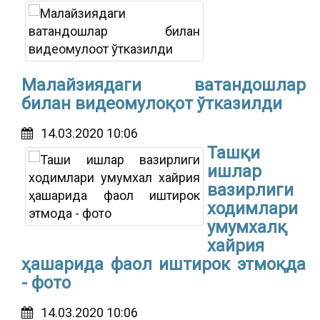
Малайзиядаги ватандошлар
билан видеомулоқот ўтказилди
14.03.2020 10:06
Ташқи
ишлар
вазирлиги
ходимлари
умумхалқ
хайрия
ҳашарида фаол иштирок этмоқда
- фото
14.03.2020 10:06