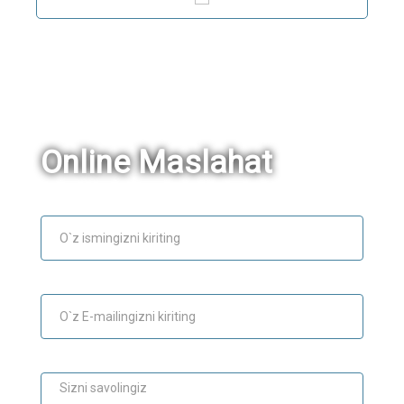
Online Maslahat
Ism
E-mail
Maslahat