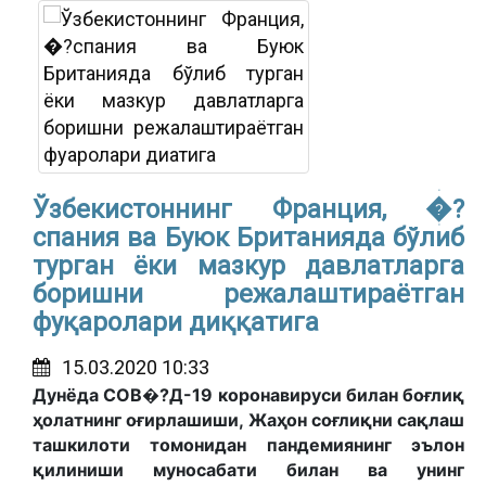
Ўзбекистоннинг Франция, �?
спания ва Буюк Британияда бўлиб
турган ёки мазкур давлатларга
боришни режалаштираётган
фуқаролари диққатига
15.03.2020 10:33
Дунёда CОВ�?Д-19 коронавируси билан боғлиқ
ҳолатнинг оғирлашиши, Жаҳон соғлиқни сақлаш
ташкилоти томонидан пандемиянинг эълон
қилиниши муносабати билан ва унинг