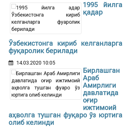
1995 йилга
қадар
Ўзбекистонга кириб келганларга
фуқаролик берилади
14.03.2020 10:05
Бирлашган
Араб
Амирлиги
давлатида
оғир
ижтимоий
аҳволга тушган фуқаро ўз юртига
олиб келинди