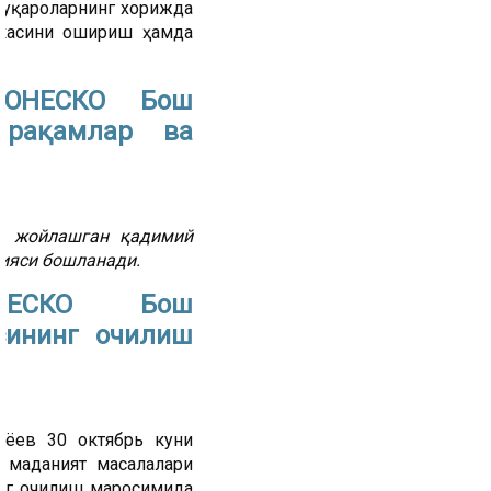
фуқароларнинг хорижда
акасини ошириш ҳамда
 ЮНЕСКО Бош
: рақамлар ва
да жойлашган қадимий
ияси бошланади.
ЮНЕСКО Бош
сининг очилиш
иёев 30 октябрь куни
 маданият масалалари
нг очилиш маросимида