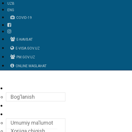
UZB
ENG
COVID-19
E-NAVBAT
E-VISA.GOV.UZ
PM.GOV.UZ
ONLINE MASLAHAT
Elchixona
Bog'lanish
O'zbekiston
Konsullik Xizmatlari
Umumiy ma'lumot
Xorijga chiqish