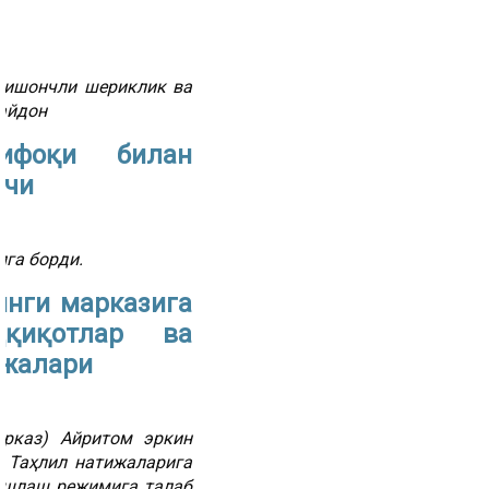
, ишончли шериклик ва
айдон
тифоқи билан
ичи
га борди.
янги марказига
қиқотлар ва
ижалари
арказ) Айритом эркин
. Таҳлил натижаларига
 ишлаш режимига талаб