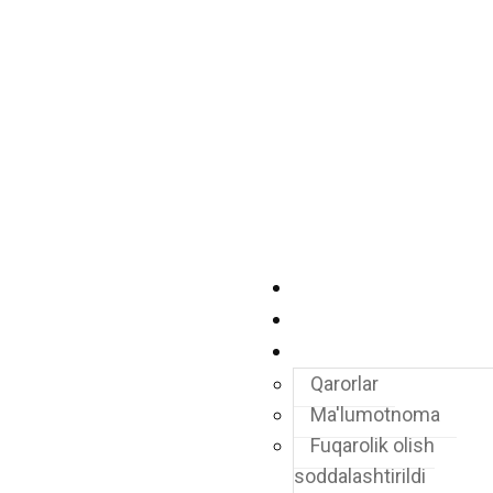
Yangi O'zbekiston
O'zbekiston - Malayziya
Fuqarolarga
Qarorlar
Ma'lumotnoma
Fuqarolik olish
soddalashtirildi