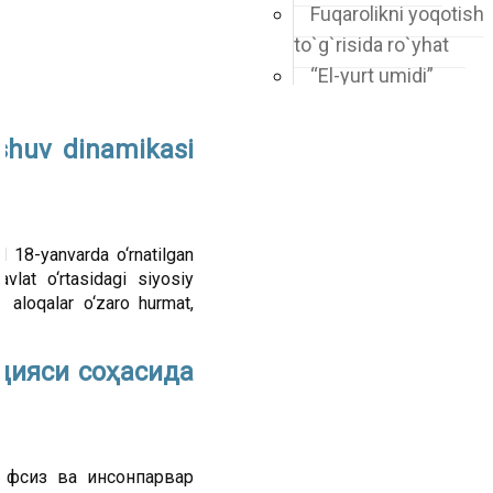
Fuqarolikni yoqotish
to`g`risida ro`yhat
“El-yurt umidi”
jamg'armasining
vatandoshlarga
ashuv dinamikasi
murojaati
O'zbekiston Milliy
kutubxonasi resurslari
 18-yanvarda o‘rnatilgan
vlat o‘rtasidagi siyosiy
 aloqalar o‘zaro hurmat,
цияси соҳасида
авфсиз ва инсонпарвар