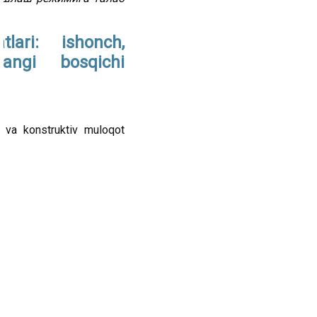
lari: ishonch,
angi bosqichi
k va konstruktiv muloqot