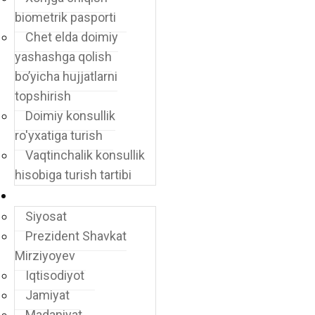
biometrik pasporti
Chet elda doimiy
yashashga qolish
bo’yicha hujjatlarni
topshirish
Doimiy konsullik
ro'yxatiga turish
Vaqtinchalik konsullik
hisobiga turish tartibi
Yangiliklar
Siyosat
Prezident Shavkat
Mirziyoyev
Iqtisodiyot
Jamiyat
Madaniyat