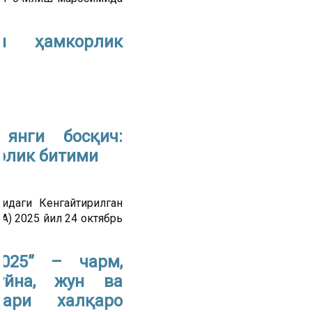
ли ҳамкорлик
 янги босқич:
рлик битими
идаги Кенгайтирилган
) 2025 йил 24 октябрь
2025” – чарм,
мўйна, жун ва
лари халқаро