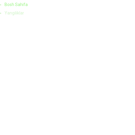
Bosh Sahifa
Yangiliklar
O‘zbekiston Respublikasi va Serb
bo‘lib, Belgrad O‘zbekiston must
muloqotning bosqichma-bosqich r
suverenitetni qo‘llab-quvvatlash v
Сўнгги йилларда Ўзбекистон