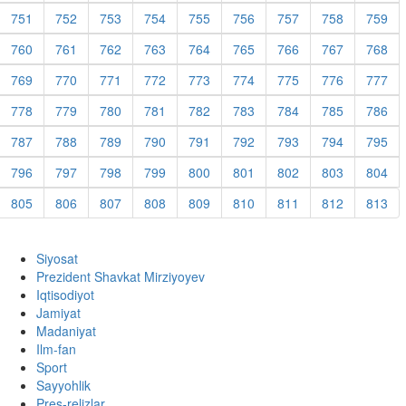
751
752
753
754
755
756
757
758
759
760
761
762
763
764
765
766
767
768
769
770
771
772
773
774
775
776
777
778
779
780
781
782
783
784
785
786
787
788
789
790
791
792
793
794
795
796
797
798
799
800
801
802
803
804
805
806
807
808
809
810
811
812
813
Siyosat
Prezident Shavkat Mirziyoyev
Iqtisodiyot
Jamiyat
Madaniyat
Ilm-fan
Sport
Sayyohlik
Pres-relizlar