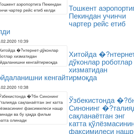
Тошкент аэропорти
Пекиндан учинчи
чартер рейс етиб
лди
.02.2020 10:39
Хитойда �?нтерне
дўконлар роботлар
хизматидан
йдаланишни кенгайтирмоқда
.02.2020 10:38
Ўзбекистонда �?б
Синонинг �?талия
сақланаётган энг
катта қўлёзмасинин
факсимилеси нашр