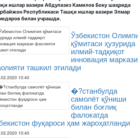
қи ишлар вазири Абдулазиз Камилов Боку шаҳрида
рбайжон Республикаси Ташқи ишлар вазири Элмар
едяров билан учрашди.
Ўзбекистон Олимп
қўмитаси ҳузурида
илмий-тадқиқот
инновация маркази
олияти ташкил этилади
.02.2020 10:40
�?станбулда
самолёт қўниши
билан боғлиқ
фалокатда
бекистон фуқароси ҳам жароҳатланди
.02.2020 10:40