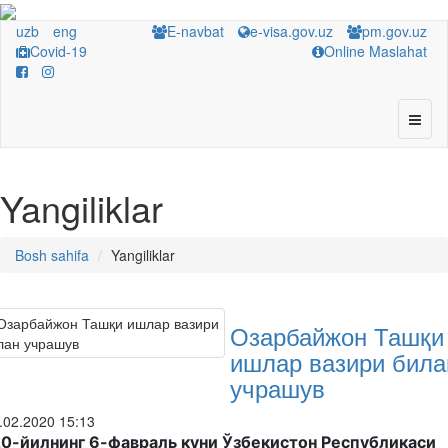
uzb
eng
E-navbat
e-visa.gov.uz
pm.gov.uz
Covid-19
Online Maslahat
Yangiliklar
Bosh sahifa
Yangiliklar
Озарбайжон Ташқи
ишлар вазири била
учрашув
.02.2020 15:13
0-йилнинг 6-фавраль куни Ўзбекистон Республикаси