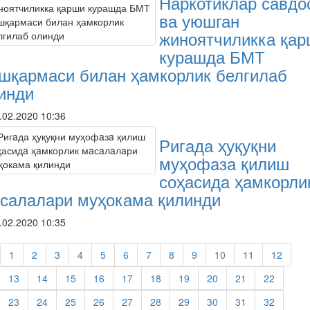
Наркотиклар савдо
ва уюшган
жиноятчиликка қа
курашда БМТ
шқармаси билан ҳамкорлик белгилаб
инди
.02.2020 10:36
Ригaда ҳуқуқни
муҳофaзa қилиш
соҳасидa ҳaмкорли
сaлaлaри муҳокама қилинди
.02.2020 10:35
1
2
3
4
5
6
7
8
9
10
11
12
13
14
15
16
17
18
19
20
21
22
23
24
25
26
27
28
29
30
31
32