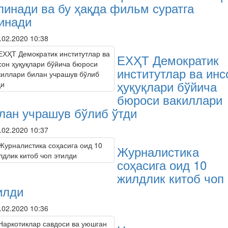
линади ва бу ҳақда фильм суратга
инади
.02.2020 10:38
ЕХҲТ Демократик
институтлар ва инс
ҳуқуқлари бўйича
бюроси вакиллари
лан учрашув бўлиб ўтди
.02.2020 10:37
Журналистика
соҳасига оид 10
жилдлик китоб чоп
илди
.02.2020 10:36