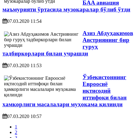
БAA авиация
маъмурияти ўртасида музокаралар бўлиб ўтди
07.03.2020 11:54
Азиз Абдуҳакимов
Австриянинг бир
гуруҳ
тадбиркорлари билан учрашди
07.03.2020 11:53
Ўзбекистоннинг
Евроосиё
иқтисодий
иттифоқи билан
ҳамкорлиги масалалари муҳокама қилинди
07.03.2020 10:57
1
2
3