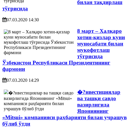
билан тақдирлаш
тўғрисида
07.03.2020 14:30
8 март – Халқаро
хотин-қизлар куни
муносабати билан
мукофотлаш
тўғрисида
Ўзбекистон Республикаси Президентининг
фармони
07.03.2020 14:29
�?нвестициялар
ва ташқи савдо
вазирлигида
Япониянинг
«Mitsui» компанияси раҳбарияти билан учрашув
бўлиб ўтди