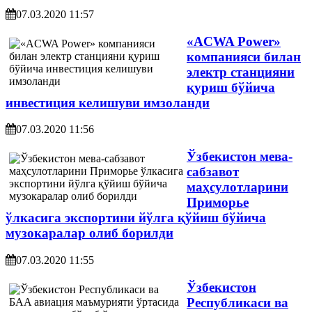
07.03.2020 11:57
«ACWA Power»
компанияси билан
электр станцияни
қуриш бўйича
инвестиция келишуви имзоланди
07.03.2020 11:56
Ўзбекистон мева-
сабзавот
маҳсулотларини
Приморье
ўлкасига экспортини йўлга қўйиш бўйича
музокаралар олиб борилди
07.03.2020 11:55
Ўзбекистон
Республикаси ва