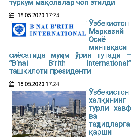
туркум мақолалар чоп этилди
18.05.2020 17:24
Ўзбекистон
Марказий
Осиё
минтақаси
сиёсатида муҳим ўрин тутади –
“B’nai B’rith International”
ташкилоти президенти
18.05.2020 17:24
Ўзбекистон
халқининг
турли хавф
ва
таҳдидларга
қарши