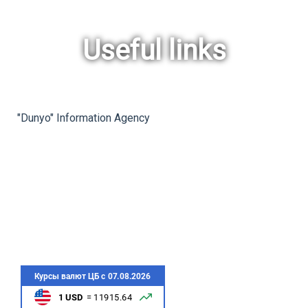
Useful links
rev
ne
"Dunyo" Information Agency