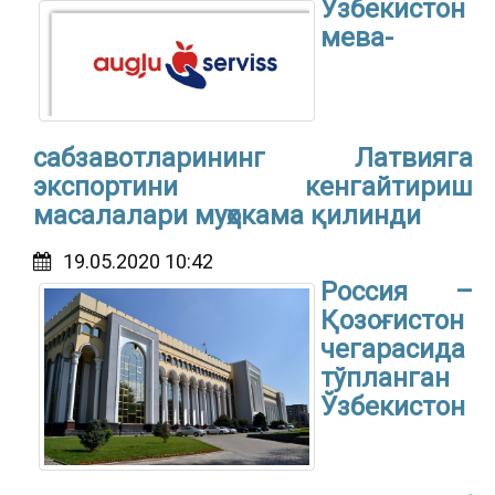
Ўзбекистон
мева-
сабзавотларининг Латвияга
экспортини кенгайтириш
масалалари муҳокама қилинди
19.05.2020 10:42
Россия –
Қозоғистон
чегарасида
тўпланган
Ўзбекистон