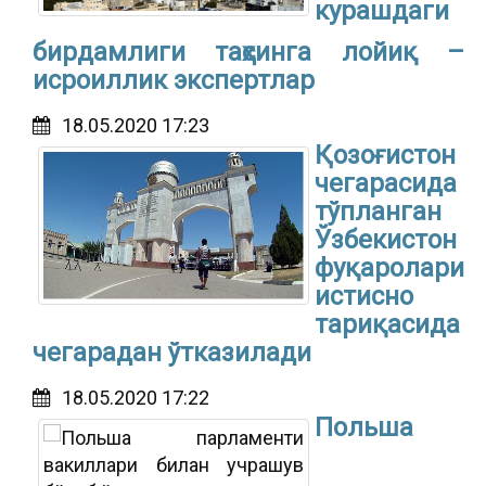
курашдаги
бирдамлиги таҳсинга лойиқ –
исроиллик экспертлар
18.05.2020 17:23
Қозоғистон
чегарасида
тўпланган
Ўзбекистон
фуқаролари
истисно
тариқасида
чегарадан ўтказилади
18.05.2020 17:22
Польша