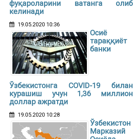
фуқароларини ватанга олиб
келинади
19.05.2020 10:36
Осиё
тараққиёт
банки
Ўзбекистонга COVID-19 билан
курашиш учун 1,36 миллион
доллар ажратди
19.05.2020 10:28
Ўзбекистон
Марказий