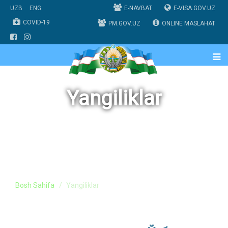
UZB
ENG
E-NAVBAT
E-VISA.GOV.UZ
COVID-19
PM.GOV.UZ
ONLINE MASLAHAT
Yangiliklar
Bosh Sahifa
Yangiliklar