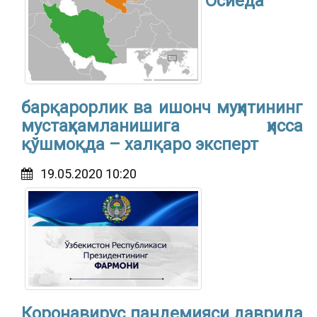
Осиёда
барқарорлик ва ишонч муҳитининг
мустаҳкамланишига ҳисса
қўшмоқда – халқаро эксперт
19.05.2020 10:20
Коронавирус пандемияси даврида