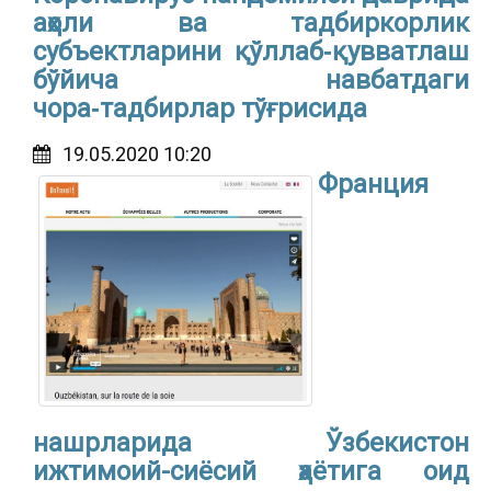
аҳоли ва тадбиркорлик
субъектларини қўллаб‑қувватлаш
бўйича навбатдаги
чора‑тадбирлар тўғрисида
19.05.2020 10:20
Франция
нашрларида Ўзбекистон
ижтимоий-сиёсий ҳаётига оид