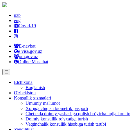
uzb
eng
Covid-19
E-navbat
e-visa.gov.uz
pm.gov.uz
Online Maslahat
Elchixona
Bog'lanish
O'zbekiston
Konsullik xizmatlari
Umumiy ma'lumot
Xorijga chiqish biometrik pasporti
Chet elda doimiy yashashga qolish bo’yicha hujjatlarni to
Doimiy konsullik ro'yxatiga turish
Vaqtinchalik konsullik hisobiga turish tartibi
Yangiliklar