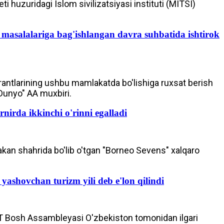
i huzuridagi Islom sivilizatsiyasi instituti (MITSI)
 masalalariga bag'ishlangan davra suhbatida ishtirok
rantlarining ushbu mamlakatda bo'lishiga ruxsat berish
"Dunyo" AA muxbiri.
nirda ikkinchi o'rinni egalladi
kan shahrida bo'lib o'tgan "Borneo Sevens" xalqaro
ashovchan turizm yili deb e'lon qilindi
 Bosh Assambleyasi O'zbekiston tomonidan ilgari