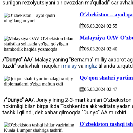
surilgan rezolyutsiyani bir ovozdan ma'qulladi" sarlavha
Oʻzbekiston – ayol qa
06.03.2024 02:55
Malayziya OAV O'zbek
06.03.2024 02:40
/"Dunyo" AA/.
Malayziyaning "Bernama" milliy axborot age
tuzdi" sarlavhali maqolani
malay
va
ingliz
tillarida tarqat
Qo'qon shahri yurtimi
05.03.2024 02:47
/"Dunyo" AA/.
Joriy yilning 2-3-mart kunlari O'zbekiston
hokimligi bilan birgalikda Toshkentda akkreditatsiyadan o
tashkil qilindi, deb xabar qilmoqda "Dunyo" AA muxbiri.
O'zbekiston tashqi i