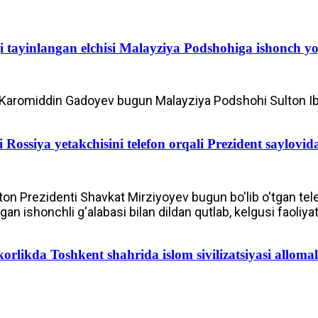
 tayinlangan elchisi Malayziya Podshohiga ishonch yor
 Karomiddin Gadoyev bugun Malayziya Podshohi Sulton Ibro
 Rossiya yetakchisini telefon orqali Prezident saylovida
on Prezidenti Shavkat Mirziyoyev bugun bo'lib o'tgan tel
 ishonchli g'alabasi bilan dildan qutlab, kelgusi faoliya
rlikda Toshkent shahrida islom sivilizatsiyasi alloma