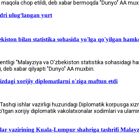
li maqola chop etildi, deb xabar bermoqda "Dunyo" AA muxb
dri ulugʻlangan yurt
iston bilan statistika sohasida yo'lga qo'yilgan ham
ntligi "Malayziya va O'zbekiston statistika sohasidagi h
di, deb xabar qilyapti "Dunyo" AA muxbiri.
zdagi xorijiy diplomatlarni o'ziga maftun etdi
 Tashqi ishlar vazirligi huzuridagi Diplomatik korpusga xi
'tgan xorijiy diplomatik vakolatxonalar xodimlari va ularni
shlar vazirining Kuala-Lumpur shahriga tashrifi Mala