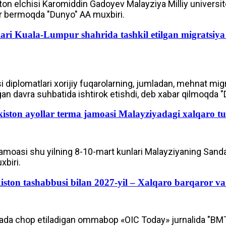
on elchisi Karomiddin Gadoyev Malayziya Milliy universitet
ar bermoqda "Dunyo" AA muxbiri.
ari Kuala-Lumpur shahrida tashkil etilgan migratsiya
 diplomatlari xorijiy fuqarolarning, jumladan, mehnat mig
gan davra suhbatida ishtirok etishdi, deb xabar qilmoqda 
iston ayollar terma jamoasi Malayziyadagi xalqaro tur
jamoasi shu yilning 8-10-mart kunlari Malayziyaning Sanda
xbiri.
ton tashabbusi bilan 2027-yil – Xalqaro barqaror va y
ada chop etiladigan ommabop «OIC Today» jurnalida "BMT