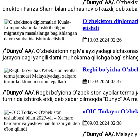
/"Dunyo" AA/.
O'zbekist
direktori Fariza Sham bilan uchrashuv o'tkazdi, deb xab
O'zbekiston diplomatl
etishdi
13.03.2024 02:26
/"Dunyo" AA/.
O'zbekistonning Malayziyadagi elchixonasi
jarayonidagi yangiliklarni muhokama qilishga bag'ishlan
Regbi bo'yicha O'zbek
11.03.2024 02:37
/"Dunyo" AA/.
Regbi bo'yicha O'zbekiston ayollar terma 
turnirida ishtirok etdi, deb xabar qilmoqda "Dunyo" AA mu
«OIC Today»: O'zbekis
09.03.2024 02:38
/"Dunyo" AA/.
Malayziy