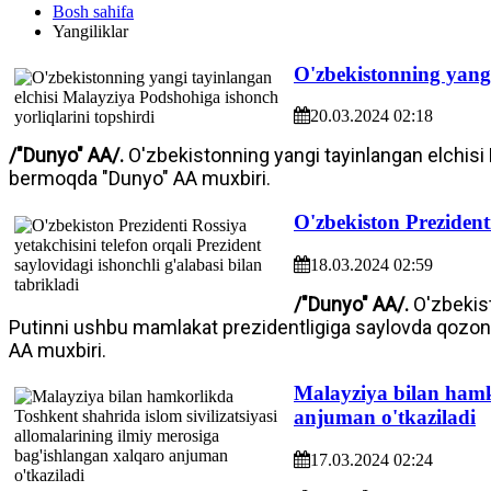
Bosh sahifa
Yangiliklar
O'zbekistonning yangi
20.03.2024 02:18
/"Dunyo" AA/.
O'zbekistonning yangi tayinlangan elchisi
bermoqda "Dunyo" AA muxbiri.
O'zbekiston Prezidenti
18.03.2024 02:59
/"Dunyo" AA/.
O'zbekist
Putinni ushbu mamlakat prezidentligiga saylovda qozongan
AA muxbiri.
Malayziya bilan hamko
anjuman o'tkaziladi
17.03.2024 02:24