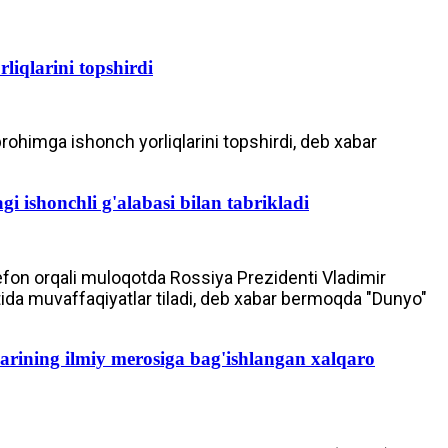
liqlarini topshirdi
himga ishonch yorliqlarini topshirdi, deb xabar
gi ishonchli g'alabasi bilan tabrikladi
efon orqali muloqotda Rossiya Prezidenti Vladimir
tida muvaffaqiyatlar tiladi, deb xabar bermoqda "Dunyo"
larining ilmiy merosiga bag'ishlangan xalqaro