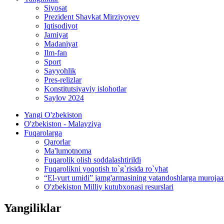
Siyosat
Prezident Shavkat Mirziyoyev
Iqtisodiyot
Jamiyat
Madaniyat
Ilm-fan
Sport
Sayyohlik
Pres-relizlar
Konstitutsiyaviy islohotlar
Saylov 2024
Yangi O'zbekiston
O'zbekiston - Malayziya
Fuqarolarga
Qarorlar
Ma'lumotnoma
Fuqarolik olish soddalashtirildi
Fuqarolikni yoqotish to`g`risida ro`yhat
“El-yurt umidi” jamg'armasining vatandoshlarga murojaa
O'zbekiston Milliy kutubxonasi resurslari
Yangiliklar