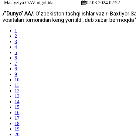
02.03.2024 02:52
/"Dunyo" AA/.
O'zbekiston tashqi ishlar vaziri Baxtiyor 
vositalari tomonidan keng yoritildi, deb xabar bermoqda
1
2
3
4
5
6
7
8
9
10
11
12
13
14
15
16
17
18
19
20