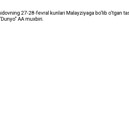
Saidovning 27-28-fevral kunlari Malayziyaga bo'lib o'tgan
 "Dunyo" AA muxbiri.