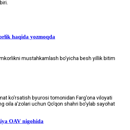
iri.
korlik haqida yozmoqda
amkorlikni mustahkamlash bo'yicha besh yillik bitim
zmat ko'rsatish byurosi tomonidan Farg'ona viloyati
ng oila a'zolari uchun Qo'qon shahri bo'ylab sayohat
yziya OAV nigohida