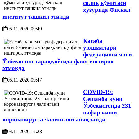
солиқ қўмитаси
ҳузурида Фискал
институт ташкил этилди
05.11.2020 09:49
Касаба
уюшмалари
федерацияси янги
Ўзбекистон тараққиётида фаол иштирок
этмоқда
05.11.2020 09:47
COVID-19:
Сешанба куни
Ўзбекистонда 231
нафар киши
коронавирусга чалингани аниқланди
04.11.2020 12:28