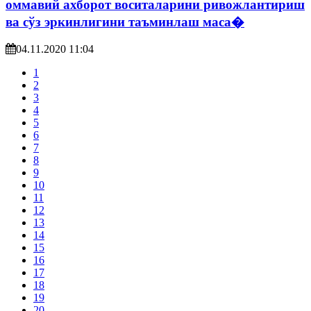
оммавий ахборот воситаларини ривожлантириш
ва сўз эркинлигини таъминлаш маса�
04.11.2020 11:04
1
2
3
4
5
6
7
8
9
10
11
12
13
14
15
16
17
18
19
20