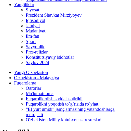
Yangiliklar
Siyosat
Prezident Shavkat Mirziyoyev
Iqtisodiyot
Jamiyat
Madaniyat
Ilm-fan
Sport
Sayyohlik
Pres-relizlar
Konstitutsiyaviy islohotlar
Saylov 2024
Yangi O'zbekiston
O'zbekiston - Malayziya
Fuqarolarga
Qarorlar
Ma'lumotnoma
Fuqarolik olish soddalashtirildi
Fuqarolikni yoqotish to`g`risida ro`yhat
“El-yurt umidi” jamg'armasining vatandoshlarga
murojaati
O'zbekiston Milliy kutubxonasi resurslari