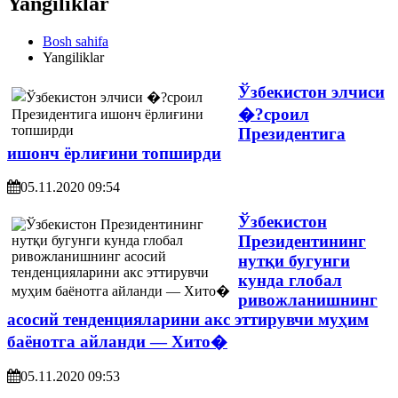
Yangiliklar
Bosh sahifa
Yangiliklar
Ўзбекистон элчиси
�?сроил
Президентига
ишонч ёрлиғини топширди
05.11.2020 09:54
Ўзбекистон
Президентининг
нутқи бугунги
кунда глобал
ривожланишнинг
асосий тенденцияларини акс эттирувчи муҳим
баёнотга айланди — Хито�
05.11.2020 09:53