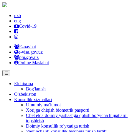
uzb
eng
Covid-19
E-navbat
e-visa.gov.uz
pm.gov.uz
Online Maslahat
Elchixona
Bog'lanish
O'zbekiston
Konsullik xizmatlari
Umumiy ma'lumot
Xorijga chiqish biometrik pasporti
Chet elda doimiy yashashga qolish bo’yicha hujjatlarni
topshirish
Doimiy konsullik ro'yxatiga turish
Vaqtinchalik konsullik hisobiga turish tartibi