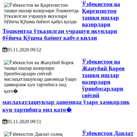
Ўзбекистон ва
Қирғизистон
ташқи ишлар
вазирлари
Тошкентда ўтказилган учрашув якунлари
бўйича Қўшма баёнот қабул қилди
05.11.2020 09:52
Ўзбекистон ва
Жанубий Корея
ташқи ишлар
вазирлари
ўринбосарлари
сиёсий
маслаҳатлашувлар давомида ўзаро ҳамкорлик
кун тартибига оид қато�
05.11.2020 09:51
Ўзбекистон Давлат