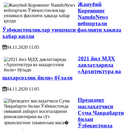
Жанубий
Кореянинг
NamdoNews
вебпортали
Ўзбекистонликлар уюшмаси фаолияти ҳақида
хабар қилди
04.11.2020 11:05
2021 йил МДҲ
давлатларида
«Архитектура ва
шаҳарсозлик йили» бўлади
04.11.2020 11:05
Президент
маслаҳатчиси
Сума Чакрабарти
билан
Ўзбекистонда