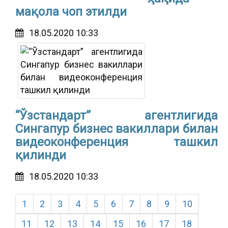
мақола чоп этилди
18.05.2020 10:33
“Ўзстандарт” агентлигида
Cингапур бизнес вакиллари билан
видеоконференция ташкил
қилинди
18.05.2020 10:33
1
2
3
4
5
6
7
8
9
10
11
12
13
14
15
16
17
18