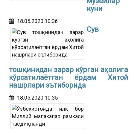
музейлар
куни
18.05.2020 10:36
Сув
тошқинидан зарар кўрган аҳолига
кўрсатилаётган ёрдам Хитой
нашрлари эътиборида
18.05.2020 10:35