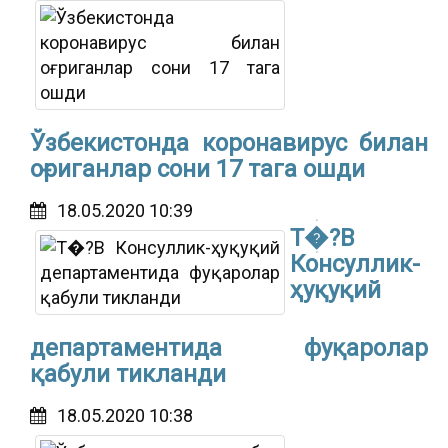
Ўзбекистонда коронавирус билан
оғриганлар сони 17 тага ошди
18.05.2020 10:39
Т�?В
Консуллик-
ҳуқуқий
департаментида фуқаролар
қабули тикланди
18.05.2020 10:38