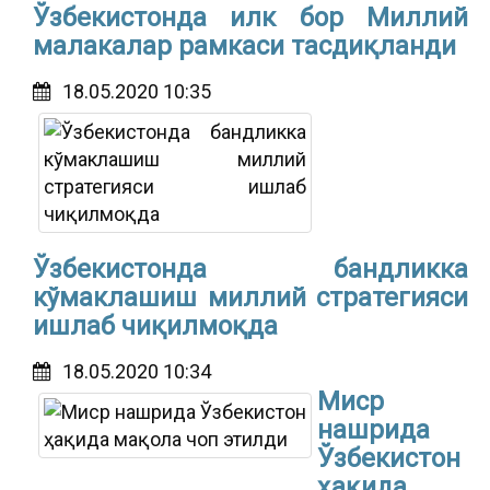
Ўзбекистонда илк бор Миллий
малакалар рамкаси тасдиқланди
18.05.2020 10:35
Ўзбекистонда бандликка
кўмаклашиш миллий стратегияси
ишлаб чиқилмоқда
18.05.2020 10:34
Миср
нашрида
Ўзбекистон
ҳақида