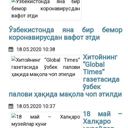
Ўзбекистонда яна бир бемор
коронавирусдан вафот этди
18.05.2020 10:38
Хитойнинг
“Global
Times”
газетасида
ўзбек
палови ҳақида мақола чоп этилди
18.05.2020 10:37
18 май –
Халқаро