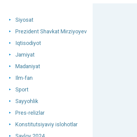
Siyosat
Prezident Shavkat Mirziyoyev
Iqtisodiyot
Jamiyat
Madaniyat
Ilm-fan
Sport
Sayyohlik
Pres-relizlar
Konstitutsiyaviy islohotlar
Saylov 2024