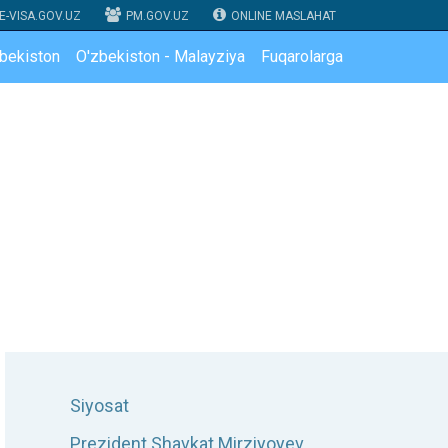
E-VISA.GOV.UZ
PM.GOV.UZ
ONLINE MASLAHAT
zbekiston
O'zbekiston - Malayziya
Fuqarolarga
Siyosat
Prezident Shavkat Mirziyoyev