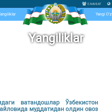
E-NAVBAT
angiliklar
Yangi O'
Yangiliklar
идаги ватандошлар Ўзбекистон
айловида муддатидан олдин овоз