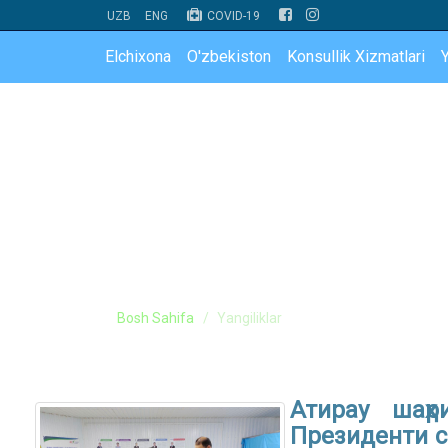
UZB
ENG
COVID-19
Elchixona
O'zbekiston
Konsullik Xizmatlari
Y
Bosh Sahifa
Yangiliklar
Атирау шаҳр
Президенти с