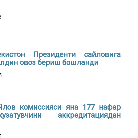
6
екистон Президенти сайловига
олдин овоз бериш бошланди
5
йлов комиссияси яна 177 нафар
затувчини аккредитациядан
4