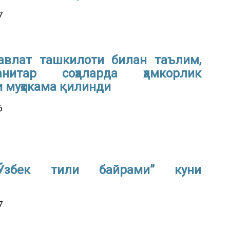
7
авлат ташкилоти билан таълим,
манитар соҳаларда ҳамкорлик
 муҳокама қилинди
6
Ўзбек тили байрами” куни
7