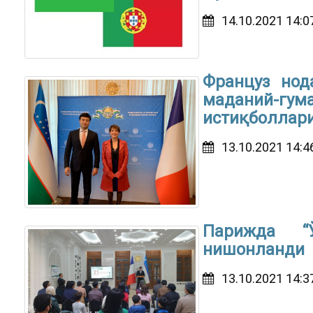
14.10.2021 14:0
Француз нод
маданий-гу
истиқболлари
13.10.2021 14:4
Парижда “
нишонланди
13.10.2021 14:3