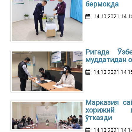
бермоқда
14.10.2021 14:1
Ригада Ўзб
муддатидан 
14.10.2021 14:1
Марказия са
хорижий ку
ўтказди
14.10.2021 14:1