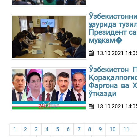
Ўзбекистон
ҳузурида туз
Президент са
муҳокам�
13.10.2021 14:0
Ўзбекистон 
Қорақалпоғ
Фарғона ва 
ўтказди
13.10.2021 14:0
1
2
3
4
5
6
7
8
9
10
11