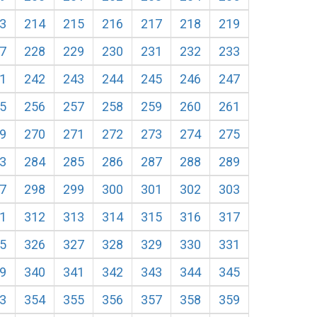
3
214
215
216
217
218
219
7
228
229
230
231
232
233
1
242
243
244
245
246
247
5
256
257
258
259
260
261
9
270
271
272
273
274
275
3
284
285
286
287
288
289
7
298
299
300
301
302
303
1
312
313
314
315
316
317
5
326
327
328
329
330
331
9
340
341
342
343
344
345
3
354
355
356
357
358
359