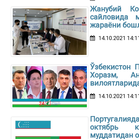
Жанубий Ко
сайловида 
жараёни бош
14.10.2021 14:1
Ўзбекистон 
Хоразм, А
вилоятларида
14.10.2021 14:1
Португалияд
октябрь к
муддатидан о