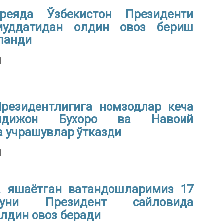
реяда Ўзбекистон Президенти
муддатидан олдин овоз бериш
ланди
1
Президентлигига номзодлар кеча
ндижон Бухоро ва Навоий
 учрашувлар ўтказди
1
а яшаётган ватандошларимиз 17
уни Президент сайловида
лдин овоз беради