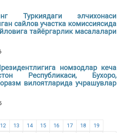
нинг Туркиядаги элчихонаси
илган сайлов участка комиссиясида
йловига тайёргарлик масалалари
6
Президентлигига номзодлар кеча
истон Республикаси, Бухоро,
Хоразм вилоятларида учрашувлар
5
12
13
14
15
16
17
18
19