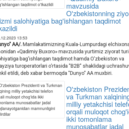
mavzusida
O'zbekistonning ziyo
rizmi salohiyatiga bag'ishlangan taqdimot
kazildi
.12.2023 13:53
unyo" AA/.
Mamlakatimizning Kuala-Lumpurdagi elchixona
onidan «Qadimiy Buxoro» mavzusida yurtimiz ziyorat tur
ohiyatiga bag'ishlangan taqdimot hamda O'zbekiston va
ayziya turoperatorlari o'rtasida "B2B" shaklidagi uchrashu
hkil etildi, deb xabar bermoqda "Dunyo" AA muxbiri.
O'zbekiston Preziden
va Turkman xalqinin
milliy yetakchisi tele
orqali muloqot chog'
ikki tomonlama
munosabatlar jadal