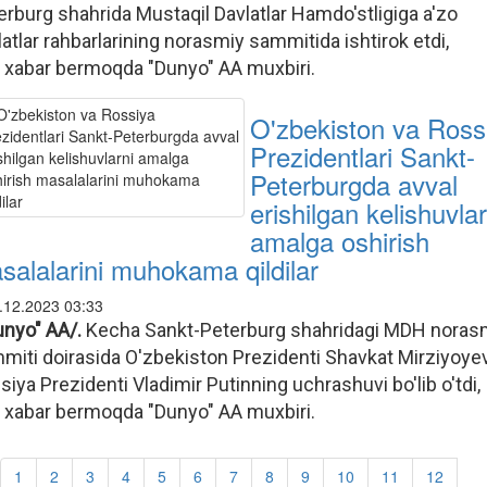
erburg shahrida Mustaqil Davlatlar Hamdo'stligiga a'zo
latlar rahbarlarining norasmiy sammitida ishtirok etdi,
 xabar bermoqda "Dunyo" AA muxbiri.
O'zbekiston va Ross
Prezidentlari Sankt-
Peterburgda avval
erishilgan kelishuvlar
amalga oshirish
salalarini muhokama qildilar
.12.2023 03:33
unyo" AA/.
Kecha Sankt-Peterburg shahridagi MDH noras
miti doirasida O'zbekiston Prezidenti Shavkat Mirziyoye
siya Prezidenti Vladimir Putinning uchrashuvi bo'lib o'tdi,
 xabar bermoqda "Dunyo" AA muxbiri.
1
2
3
4
5
6
7
8
9
10
11
12