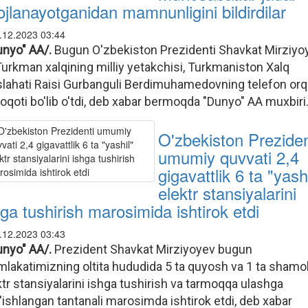
vojlanayotganidan mamnunligini bildirdilar
.12.2023 03:44
unyo" AA/.
Bugun O'zbekiston Prezidenti Shavkat Mirziyo
Turkman xalqining milliy yetakchisi, Turkmaniston Xalq
lahati Raisi Gurbanguli Berdimuhamedovning telefon orqa
oqoti bo'lib o'tdi, deb xabar bermoqda "Dunyo" AA muxbiri
O'zbekiston Preziden
umumiy quvvati 2,4
gigavattlik 6 ta "yash
elektr stansiyalarini
hga tushirish marosimida ishtirok etdi
.12.2023 03:43
unyo" AA/.
Prezident Shavkat Mirziyoyev bugun
lakatimizning oltita hududida 5 ta quyosh va 1 ta shamo
ktr stansiyalarini ishga tushirish va tarmoqqa ulashga
'ishlangan tantanali marosimda ishtirok etdi, deb xabar