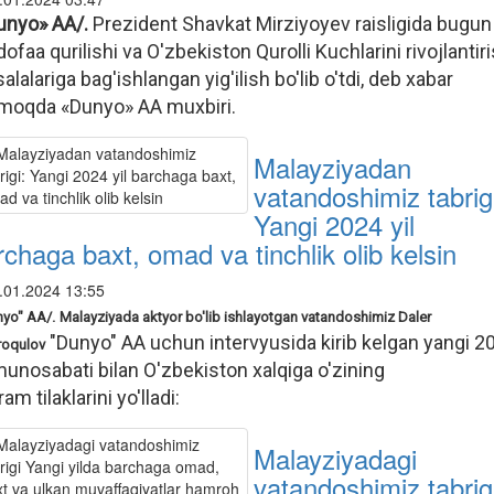
unyo» AA/.
Prezident Shavkat Mirziyoyev raisligida bugun
faa qurilishi va O'zbekiston Qurolli Kuchlarini rivojlantir
lalariga bag'ishlangan yig'ilish bo'lib o'tdi, deb xabar
moqda «Dunyo» AA muxbiri.
Malayziyadan
vatandoshimiz tabrig
Yangi 2024 yil
rchaga baxt, omad va tinchlik olib kelsin
.01.2024 13:55
nyo" AA/.
Malayziyada aktyor bo'lib ishlayotgan vatandoshimiz Daler
"Dunyo" AA uchun intervyusida kirib kelgan yangi 2
oqulov
 munosabati bilan O'zbekiston xalqiga o'zining
am tilaklarini yo'lladi:
Malayziyadagi
vatandoshimiz tabrig