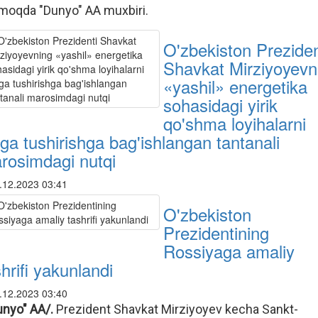
moqda "Dunyo" AA muxbiri.
O'zbekiston Preziden
Shavkat Mirziyoyevn
«yashil» energetika
sohasidagi yirik
qo'shma loyihalarni
hga tushirishga bag'ishlangan tantanali
rosimdagi nutqi
.12.2023 03:41
O'zbekiston
Prezidentining
Rossiyaga amaliy
hrifi yakunlandi
.12.2023 03:40
unyo" AA/.
Prezident Shavkat Mirziyoyev kecha Sankt-