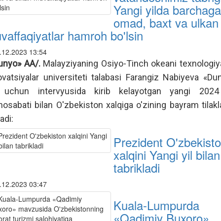
Yangi yilda barchaga
omad, baxt va ulkan
vaffaqiyatlar hamroh bo'lsin
.12.2023 13:54
unyo» AA/.
Malayziyaning Osiyo-Tinch okeani texnologiy
ovatsiyalar universiteti talabasi Farangiz Nabiyeva «Du
uchun intervyusida kirib kelayotgan yangi 2024
osabati bilan O'zbekiston xalqiga o'zining bayram tilakla
ladi:
Prezident O'zbekist
xalqini Yangi yil bilan
tabrikladi
.12.2023 03:47
Kuala-Lumpurda
«Qadimiy Buxoro»