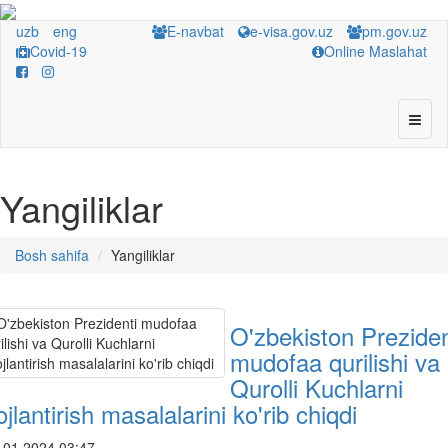
uzb
eng
E-navbat
e-visa.gov.uz
pm.gov.uz
Covid-19
Online Maslahat
Yangiliklar
Bosh sahifa
Yangiliklar
O'zbekiston Preziden
mudofaa qurilishi va
Qurolli Kuchlarni
ojlantirish masalalarini ko'rib chiqdi
.01.2024 03:47