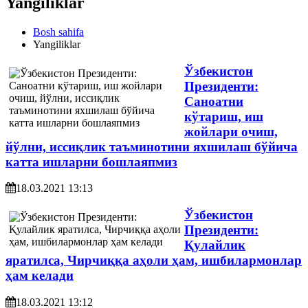
Yangiliklar
Bosh sahifa
Yangiliklar
Ўзбекистон
Президенти:
Саноатни
кўтариш, иш
жойлари очиш,
йўлни, иссиқлик таъминотини яхшилаш бўйича
катта ишларни бошлаяпмиз
18.03.2021 13:13
Ўзбекистон
Президенти:
Қулайлик
яратилса, Чирчиққа аҳоли ҳам, ишбилармонлар
ҳам келади
18.03.2021 13:12