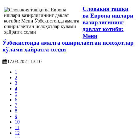
Словакия ташқи
ва Европа ишлари
вазирлигининг
давлат котиби:
Мени
Ўзбекистонда амалга оширилаётган ислоҳотлар
кўлами ҳайратга солди
17.03.2021 13:10
1
2
3
4
5
6
7
8
9
10
11
12