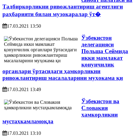
Тадбиркорликни ривожлантириш агентлиги
раҳбарияти билан музокаралар ўт�
17.03.2021 13:50
Ўзбекистон
делегацияси
Польша Сеймида
икки мамлакат
қонунчилик
органлари ўртасидаги ҳамкорликни
ривожлантириш масалаларини муҳокама қи
17.03.2021 13:49
Ўзбекистон ва
Словакия
ҳамкорликни
мустаҳкамламоқда
17.03.2021 13:10