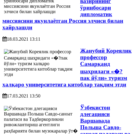
вазирининг
ўринбосари
дипломатик
миссиясини якунлаётган Россия элчиси билан
хайрлашди
18.03.2021 13:11
Жанубий Кореялик
профессор
Самарқанд
шаҳридаги «�?
пак йўли» туризм
халқаро университетига китоблар тақдим этди
17.03.2021 13:50
Ўзбекистон
длегацияси
Варшавада
Польша Савдо-
саноат палатаси ва