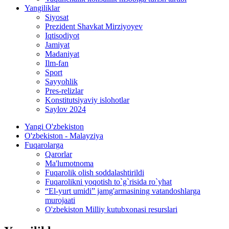
Yangiliklar
Siyosat
Prezident Shavkat Mirziyoyev
Iqtisodiyot
Jamiyat
Madaniyat
Ilm-fan
Sport
Sayyohlik
Pres-relizlar
Konstitutsiyaviy islohotlar
Saylov 2024
Yangi O'zbekiston
O'zbekiston - Malayziya
Fuqarolarga
Qarorlar
Ma'lumotnoma
Fuqarolik olish soddalashtirildi
Fuqarolikni yoqotish to`g`risida ro`yhat
“El-yurt umidi” jamg'armasining vatandoshlarga
murojaati
O'zbekiston Milliy kutubxonasi resurslari