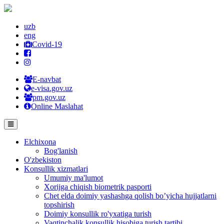
uzb
eng
Covid-19
E-navbat
e-visa.gov.uz
pm.gov.uz
Online Maslahat
Elchixona
Bog'lanish
O'zbekiston
Konsullik xizmatlari
Umumiy ma'lumot
Xorijga chiqish biometrik pasporti
Chet elda doimiy yashashga qolish bo’yicha hujjatlarni
topshirish
Doimiy konsullik ro'yxatiga turish
Vaqtinchalik konsullik hisobiga turish tartibi