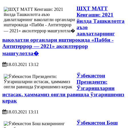
ШҲТ МАТТ
Кенгаши: 2021
йилда Ташкилотга
аъзо
давлатларнинг
ваколатли органлари иштирокида «Пабби -
Антитеррор — 2021» аксилтеррор
машғулотла�
18.03.2021 13:12
Ўзбекистон
Президенти:
Ўзгаришларни
истасак, ҳаммамиз онгли равишда ўзгаришимиз
керак
18.03.2021 13:11
Ўзбекистон Бош