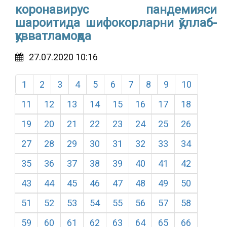
коронавирус пандемияси
шароитида шифокорларни қўллаб-
қувватламоқда
27.07.2020 10:16
1
2
3
4
5
6
7
8
9
10
11
12
13
14
15
16
17
18
19
20
21
22
23
24
25
26
27
28
29
30
31
32
33
34
35
36
37
38
39
40
41
42
43
44
45
46
47
48
49
50
51
52
53
54
55
56
57
58
59
60
61
62
63
64
65
66