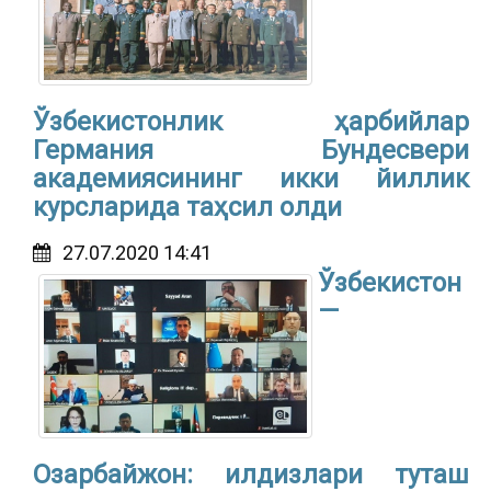
Ўзбекистонлик ҳарбийлар
Германия Бундесвери
академиясининг икки йиллик
курсларида таҳсил олди
27.07.2020 14:41
Ўзбекистон
—
Озарбайжон: илдизлари туташ