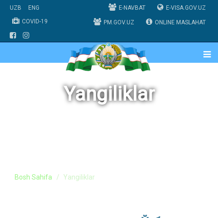
UZB
ENG
E-NAVBAT
E-VISA.GOV.UZ
COVID-19
PM.GOV.UZ
ONLINE MASLAHAT
Yangiliklar
Bosh Sahifa
Yangiliklar