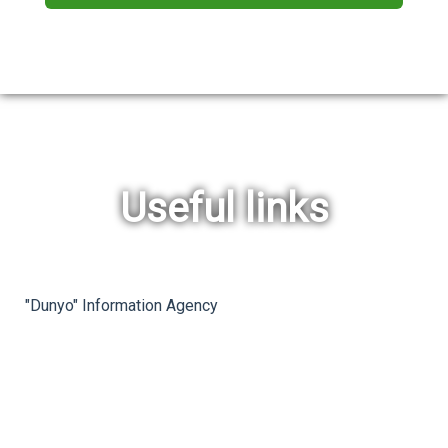
Useful links
rev
ne
"Dunyo" Information Agency