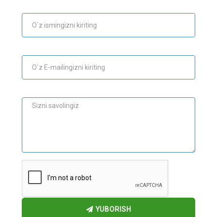
Ism
E-mail
Maslahat
YUBORISH