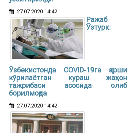
27.07.2020 14:42
Ражаб
Ўзтурк:
Ўзбекистонда COVID-19га қарши
кўрилаётган кураш жаҳон
тажрибаси асосида олиб
борилмоқда
27.07.2020 14:42