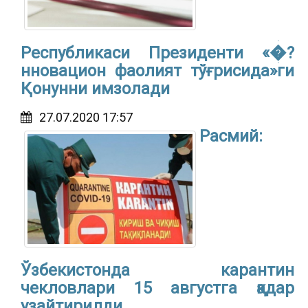
Республикаси Президенти «�?
нновацион фаолият тўғрисида»ги
Қонунни имзолади
27.07.2020 17:57
Расмий:
Ўзбекистонда карантин
чекловлари 15 августга қадар
узайтирилди