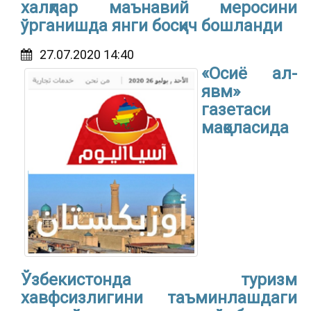
халқлар маънавий меросини
ўрганишда янги босқич бошланди
27.07.2020 14:40
«Осиё ал-
явм»
газетаси
мақоласида
Ўзбекистонда туризм
хавфсизлигини таъминлашдаги