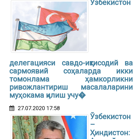
Ўзбекистон
делегацияси савдо-иқтисодий ва
сармоявий соҳаларда икки
томонлама ҳамкорликни
ривожлантириш масалаларини
муҳокама қилиш учу�
27.07.2020 17:58
Ўзбекистон
–
Ҳиндистон: