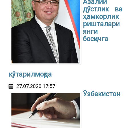
Азалий
дўстлик ва
ҳамкорлик
ришталари
янги
босқичга
кўтарилмоқда
27.07.2020 17:57
Ўзбекистон