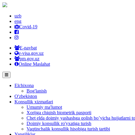
uzb
eng
Covid-19
E-navbat
e-visa.gov.uz
pm.gov.uz
Online Maslahat
Elchixona
Bog'lanish
O'zbekiston
Konsullik xizmatlari
Umumiy ma'lumot
Xorijga chiqish biometrik pasporti
Chet elda doimiy yashashga qolish bo’yicha hujjatlarni to
Doimiy konsullik ro'yxatiga turish
Vaqtinchalik konsullik hisobiga turish tartibi
Yangiliklar