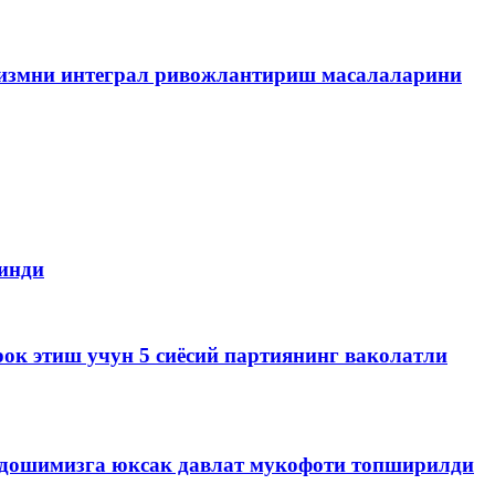
ризмни интеграл ривожлантириш масалаларини
инди
ок этиш учун 5 сиёсий партиянинг ваколатли
андошимизга юксак давлат мукофоти топширилди