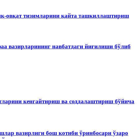
иқ-овқат тизимларини қайта ташкиллаштириш
аа вазирларининг навбатдаги йиғилиши бўлиб
тларини кенгайтириш ва соддалаштириш бўйича
шлар вазирлиги бош котиби ўринбосари ўзаро