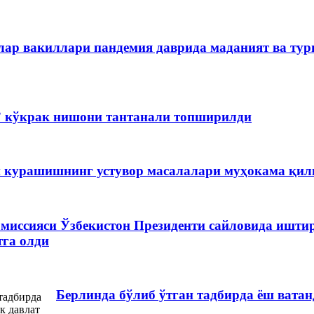
лар вакиллари пандемия даврида маданият ва ту
” кўкрак нишони тантанали топширилди
 курашишнинг устувор масалалари муҳокама қил
миссияси Ўзбекистон Президенти сайловида иштир
га олди
Берлинда бўлиб ўтган тадбирда ёш ват