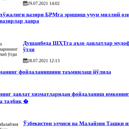
29.07.2021 14:02
 хўжалиги вазири БРМга эришиш учун миллий оз
вазирлар давра
Душанбеда ШҲТга аъзо давлатлар мудоф
ўтди
28.07.2021 12:13
рчанинг фойдаланишини таъминлаш йўлида
ининг давлат хизматларидан фойдаланиш имкония
га тадбиқ �
Ўзбекистон элчиси ва Малайзия Ташқи и