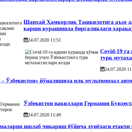
Шанхай Ҳамкорлик Ташкилотига аъзо да
қарши курашишда биргаликдаги ҳарака
24.07.2020 11:51
Сovid-19 га
турк мутаха
24.07.2020 11
 – Ўзбекистон» йўналишида илк мультимодал авт
Ўзбекистон вакиллари Германия Бундест
24.07.2020 11:49
амаларни ишлаб чиқариш бўйича дунёдаги етакчи