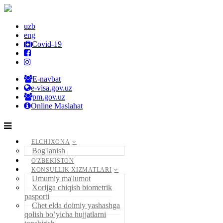
uzb
eng
Covid-19
E-navbat
e-visa.gov.uz
pm.gov.uz
Online Maslahat
ELCHIXONA
Bog'lanish
O'ZBEKISTON
KONSULLIK XIZMATLARI
Umumiy ma'lumot
Xorijga chiqish biometrik
pasporti
Chet elda doimiy yashashga
qolish bo’yicha hujjatlarni