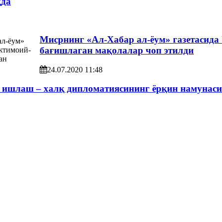
қда
Мисрнинг «Ал-Хабар ал-ёум» газетасида 
бағишлаган мақолалар чоп этилди
24.07.2020 11:48
 ишлаш – халқ дипломатиясининг ёрқин намунаси