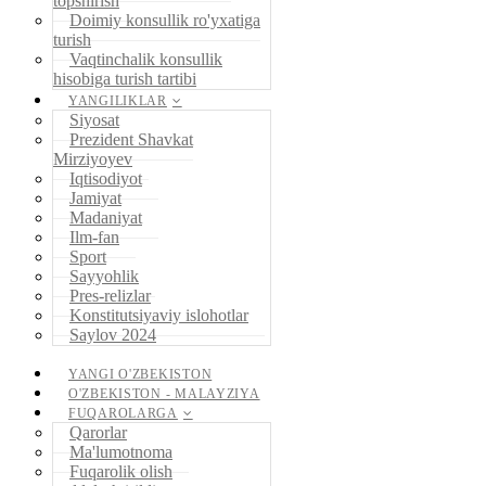
topshirish
Doimiy konsullik ro'yxatiga
turish
Vaqtinchalik konsullik
hisobiga turish tartibi
YANGILIKLAR
Siyosat
Prezident Shavkat
Mirziyoyev
Iqtisodiyot
Jamiyat
Madaniyat
Ilm-fan
Sport
Sayyohlik
Pres-relizlar
Konstitutsiyaviy islohotlar
Saylov 2024
YANGI O'ZBEKISTON
O'ZBEKISTON - MALAYZIYA
FUQAROLARGA
Qarorlar
Ma'lumotnoma
Fuqarolik olish