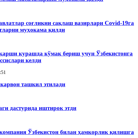
влатлар соғлиқни сақлаш вазирлари Сovid-19га
тларни муҳокама қилди
 қарши курашда кўмак бериш учун Ўзбекистонга
ссислари келди
:51
окарвон ташкил этилади
аги дастурида иштирок этди
 компания Ўзбекистон билан ҳамкорлик қилишга