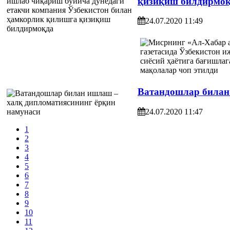
қизиқиш билдирмо
24.07.2020 11:49
Ватандошлар билан
24.07.2020 11:47
1
2
3
4
5
6
7
8
9
10
11