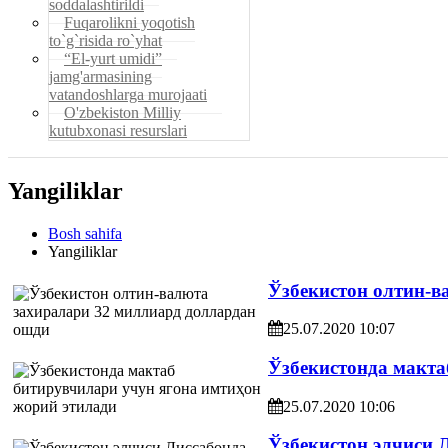
soddalashtirildi
Fuqarolikni yoqotish
to`g`risida ro`yhat
“El-yurt umidi”
jamg'armasining
vatandoshlarga murojaati
O'zbekiston Milliy
kutubxonasi resurslari
Yangiliklar
Bosh sahifa
Yangiliklar
Ўзбекистон олтин-в
25.07.2020 10:07
Ўзбекистонда макта
25.07.2020 10:06
Ўзбекистон элчиси