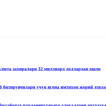
алюта захиралари 32 миллиард доллардан ошди
б битирувчилари учун ягона имтиҳон жорий этил
 Лиссабонда парламентлараро алоқаларни мустаҳ