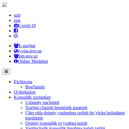
uzb
eng
Covid-19
E-navbat
e-visa.gov.uz
pm.gov.uz
Online Maslahat
Elchixona
Bog'lanish
O'zbekiston
Konsullik xizmatlari
Umumiy ma'lumot
Xorijga chiqish biometrik pasporti
Chet elda doimiy yashashga qolish bo’yicha hujjatlarni
topshirish
Doimiy konsullik ro'yxatiga turish
Vaqtinchalik konsullik hisobiga turish tartibi