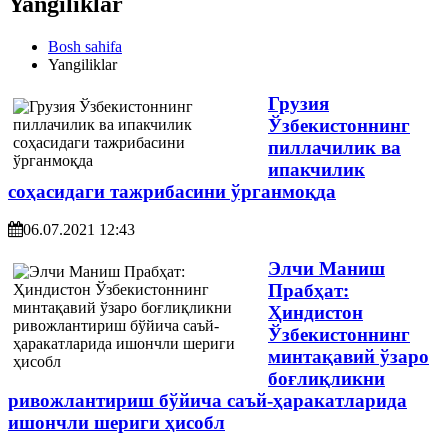
Yangiliklar
Bosh sahifa
Yangiliklar
Грузия
Ўзбекистоннинг
пиллачилик ва
ипакчилик
соҳасидаги тажрибасини ўрганмоқда
06.07.2021 12:43
Элчи Маниш
Прабҳат:
Ҳиндистон
Ўзбекистоннинг
минтақавий ўзаро
боғлиқликни
ривожлантириш бўйича саъй-ҳаракатларида
ишончли шериги ҳисобл