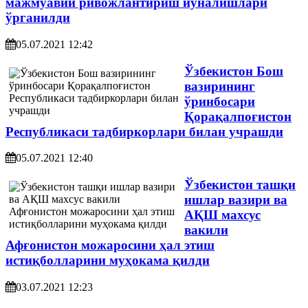
мажмуавий ривожлантириш йўналишлари
ўрганилди
05.07.2021 12:42
Ўзбекистон Бош
вазирининг
ўринбосари
Қорақалпоғистон
Республикаси тадбиркорлари билан учрашди
05.07.2021 12:40
Ўзбекистон ташқи
ишлар вазири ва
АҚШ махсус
вакили
Афғонистон можаросини ҳал этиш
истиқболларини муҳокама қилди
03.07.2021 12:23