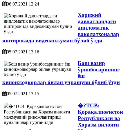
06.07.2021 12:24
Хорижий
давлатлардаги
дипломатик
ваколатхоналар
иштирокида видеоанжуман бўлиб ўтди
05.07.2021 13:16
Бош вазир
ўринбосарининг
ёш
киноижодкорлар билан учрашуви бўлиб ўтди
05.07.2021 13:15
�?ТСВ:
Қорақалпоғистон
Республикаси ва
Хоразм вилояти