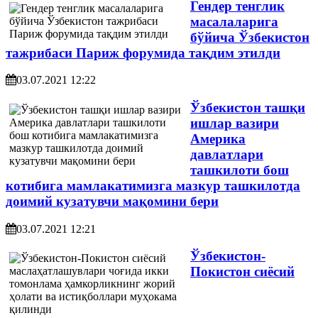
Гендер тенглик
масалаларига
бўйича Ўзбекистон
тажрибаси Париж форумида тақдим этилди
03.07.2021 12:22
Ўзбекистон ташқи
ишлар вазири
Америка
давлатлари
ташкилоти бош
котибига мамлакатимизга мазкур ташкилотда
доимий кузатувчи мақомини бери
03.07.2021 12:21
Ўзбекистон-
Покистон сиёсий