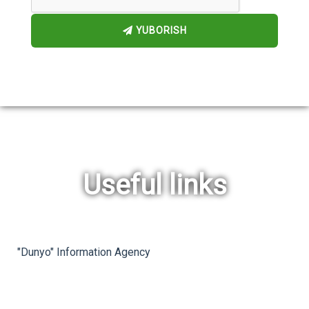
YUBORISH
Useful links
rev
ne
"Dunyo" Information Agency