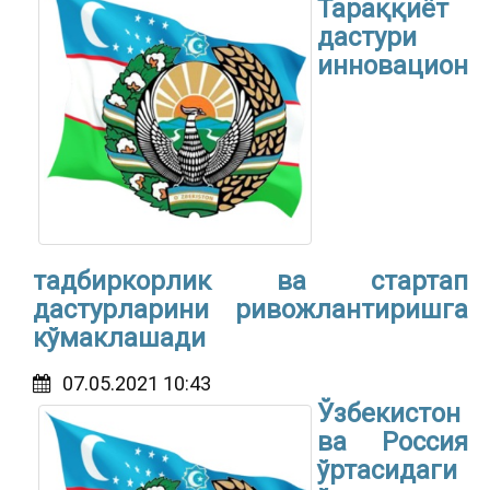
Тараққиёт
дастури
инновацион
тадбиркорлик ва стартап
дастурларини ривожлантиришга
кўмаклашади
07.05.2021 10:43
Ўзбекистон
ва Россия
ўртасидаги