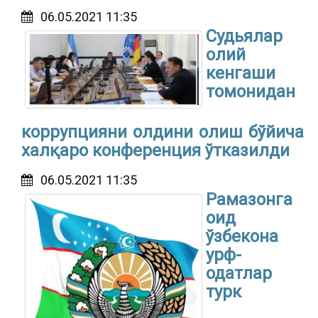
06.05.2021 11:35
Судьялар
олий
кенгаши
томонидан
коррупцияни олдини олиш бўйича
халқаро конференция ўтказилди
06.05.2021 11:35
Рамазонга
оид
ўзбекона
урф-
одатлар
турк