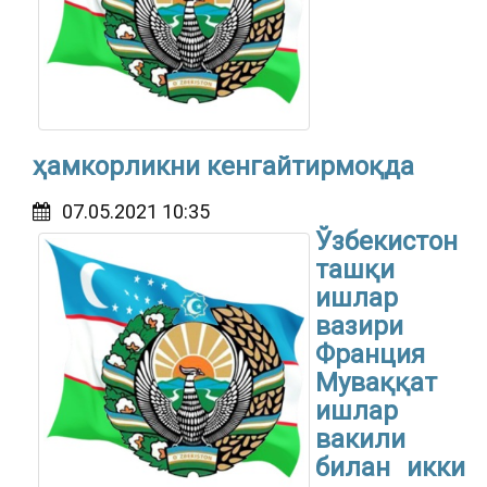
ҳамкорликни кенгайтирмоқда
07.05.2021 10:35
Ўзбекистон
ташқи
ишлар
вазири
Франция
Муваққат
ишлар
вакили
билан икки