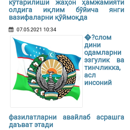
кўтарилиши жаҳон ҳамжамияти
олдига иқлим бўйича янги
вазифаларни қўймоқда
07.05.2021 10:34
�?слом
дини
одамларни
эзгулик ва
тинчликка,
асл
инсоний
фазилатларни авайлаб асрашга
даъват этади