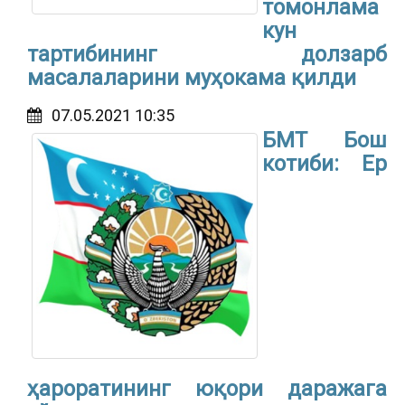
томонлама
кун
тартибининг долзарб
масалаларини муҳокама қилди
07.05.2021 10:35
БМТ Бош
котиби: Ер
ҳароратининг юқори даражага