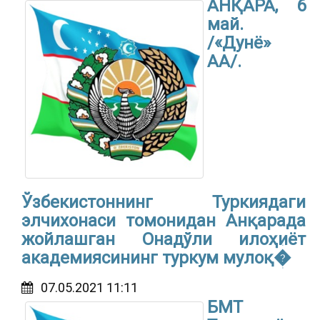
АНҚАРА, 6
май.
/«Дунё»
АА/.
Ўзбекистоннинг Туркиядаги
элчихонаси томонидан Анқарада
жойлашган Онадўли илоҳиёт
академиясининг туркум мулоқ�
07.05.2021 11:11
БМТ