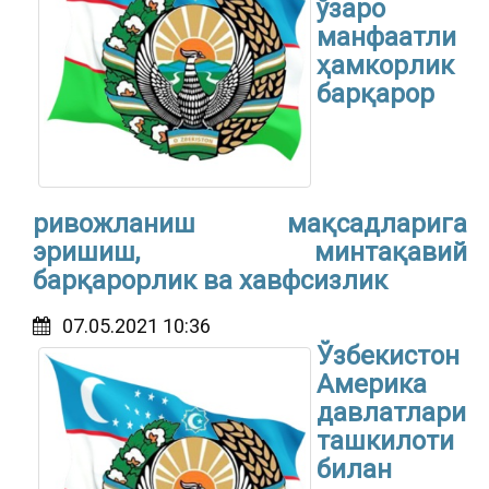
ўзаро
манфаатли
ҳамкорлик
барқарор
ривожланиш мақсадларига
эришиш, минтақавий
барқарорлик ва хавфсизлик
07.05.2021 10:36
Ўзбекистон
Америка
давлатлари
ташкилоти
билан