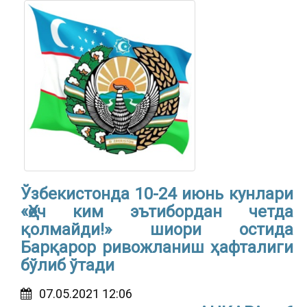
Ўзбекистонда 10-24 июнь кунлари
«Ҳеч ким эътибордан четда
қолмайди!» шиори остида
Барқарор ривожланиш ҳафталиги
бўлиб ўтади
07.05.2021 12:06