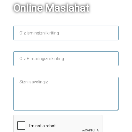
Online Maslahat
Ism
E-mail
Maslahat