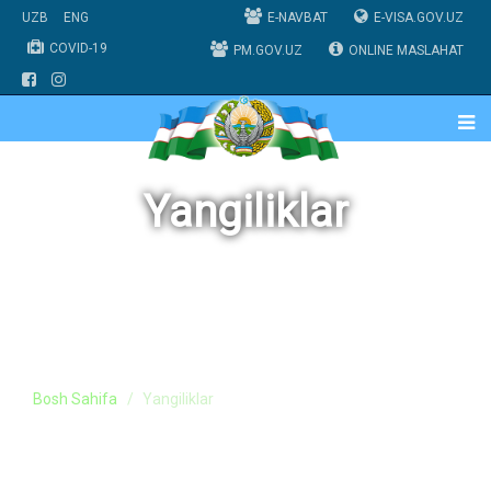
UZB
ENG
E-NAVBAT
E-VISA.GOV.UZ
COVID-19
PM.GOV.UZ
ONLINE MASLAHAT
Yangiliklar
Bosh Sahifa
Yangiliklar