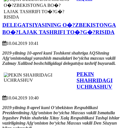
DELEGATSIYASINING O�?ZBEKISTONGA
BO�?LAJAK TASHRIFI TO�?G�?RISIDA
10.04.2019 10:41
2019-yilning 10-aprel kuni Toshkent shahriga AQShning
Afgʻonistondagi yarashish masalalari boʻyicha maxsus vakili
Zalmay Xalilzod boshchiligidagi delegatsiya tashrif buyuradi.
PEKIN
SHAHRIDAGI
UCHRASHUV
10.04.2019 10:40
2019-yilning 8-aprel kuni O‘zbekiston Respublikasi
Prezidentining Afg‘oniston bo‘yicha Maxsus vakili Ismatulla
Irgashev Pekin shahrida Xitoy Xalq Respublikasi Tashqi ishlar
vazirligining Afg‘oniston bo‘yicha Maxsus vakili Den Siszyun