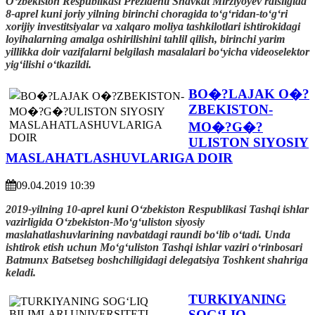
O‘zbekiston Respublikasi Prezidenti Shavkat Mirziyoyev raisligida
8-aprel kuni joriy yilning birinchi choragida to‘g‘ridan-to‘g‘ri
xorijiy investitsiyalar va xalqaro moliya tashkilotlari ishtirokidagi
loyihalarning amalga oshirilishini tahlil qilish, birinchi yarim
yillikka doir vazifalarni belgilash masalalari bo‘yicha videoselektor
yig‘ilishi o‘tkazildi.
BO�?LAJAK O�?
ZBEKISTON-
MO�?G�?
ULISTON SIYOSIY
MASLAHATLASHUVLARIGA DOIR
09.04.2019 10:39
2019-yilning 10-aprel kuni O‘zbekiston Respublikasi Tashqi ishlar
vazirligida O‘zbekiston-Mo‘g‘uliston siyosiy
maslahatlashuvlarining navbatdagi raundi bo‘lib o‘tadi. Unda
ishtirok etish uchun Mo‘g‘uliston Tashqi ishlar vaziri o‘rinbosari
Batmunx Batsetseg boshchiligidagi delegatsiya Toshkent shahriga
keladi.
TURKIYANING
SOGʻLIQ