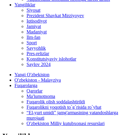
Yangiliklar
Siyosat
Prezident Shavkat Mirziyoyev
Iqtisodiyot
Jamiyat
Madaniyat
Ilm-fan
Sport
Sayyohlik
Pres-relizlar
Konstitutsiyaviy islohotlar
Saylov 2024
Yangi O'zbekiston
O'zbekiston - Malayziya
Fuqarolarga
Qarorlar
Ma'lumotnoma
Fuqarolik olish soddalashtirildi
Fuqarolikni yoqotish to`g`risida ro`yhat
“El-yurt umidi” jamg'armasining vatandoshlarga
murojaati
O'zbekiston Milliy kutubxonasi resurslari