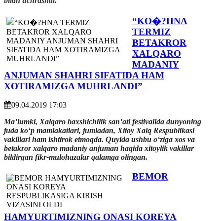
bilan uchrashdi.
“KO�?HNA
TERMIZ
BETAKROR
XALQARO
MADANIY
ANJUMAN SHAHRI SIFATIDA HAM
XOTIRAMIZGA MUHRLANDI”
09.04.2019 17:03
Ma’lumki, Xalqaro baxshichilik san’ati festivalida dunyoning
juda ko‘p mamlakatlari, jumladan, Xitoy Xalq Respublikasi
vakillari ham ishtirok etmoqda. Quyida ushbu o‘ziga xos va
betakror xalqaro madaniy anjuman haqida xitoylik vakillar
bildirgan fikr-mulohazalar qalamga olingan.
BEMOR
HAMYURTIMIZNING ONASI KOREYA