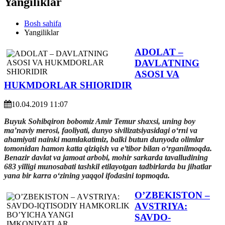
Yangiliklar
Bosh sahifa
Yangiliklar
ADOLAT –
DAVLATNING
ASOSI VA
HUKMDORLAR SHIORIDIR
10.04.2019 11:07
Buyuk Sohibqiron bobomiz Amir Temur shaxsi, uning boy
ma’naviy merosi, faoliyati, dunyo sivilizatsiyasidagi o‘rni va
ahamiyati nainki mamlakatimiz, balki butun dunyoda olimlar
tomonidan hamon katta qiziqish va e’tibor bilan o‘rganilmoqda.
Benazir davlat va jamoat arbobi, mohir sarkarda tavalludining
683 yilligi munosabati tashkil etilayotgan tadbirlarda bu jihatlar
yana bir karra o‘zining yaqqol ifodasini topmoqda.
O’ZBEKISTON –
АVSTRIYA:
SAVDO-