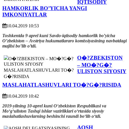
IQTISODIY
HAMKORLIK BO’YICHA YANGI
IMKONIYATLAR
10.04.2019 10:53
Toshkentda 9 aprel kuni Savdo-iqtisodiy hamkorlik bo’yicha
O’zbekiston – Аvstriya hukumatlararo komissiyasining navbatdagi
majlisi bo’lib o’tdi.
O�?ZBEKISTON
– MO�?G�?
ULISTON SIYOSIY
MASLAHATLASHUVLARI TO�?G�?RISIDA
10.04.2019 10:42
2019-yilning 10-aprel kuni O‘zbekiston Respublikasi va
Mo‘g‘uliston Tashqi ishlar vazirliklari o‘rtasida siyosiy
maslahatlashuvlarning beshinchi raundi bo‘lib o‘tdi.
AQSH