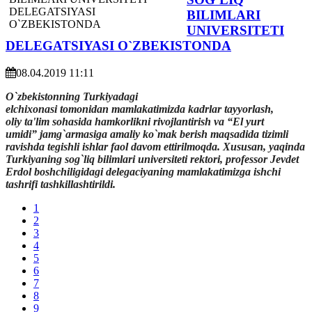
BILIMLARI
UNIVERSITETI
DELEGATSIYASI O`ZBEKISTONDA
08.04.2019 11:11
O`zbekistonning Turkiyadagi
e
lchixona
si
tomonidan
mamlakatimizda
kadrlar ta
y
yorlash,
oli
y
ta'lim so
h
asida
h
amkorlikni rivo
j
lantirish va “El yurt
umidi”
j
am
g`
armasiga amali
y
k
o`
mak berish ma
q
sadida tizimli
ravishda tegishli ishlar faol davom ettirilmo
q
da. Xususan, yaqinda
Turkiyaning sog`liq bilimlari universiteti rektori, professor Jevdet
Erdol boshchiligidagi delegaciyaning mamlakatimizga ishchi
tashrifi tashkillashtirildi.
1
2
3
4
5
6
7
8
9