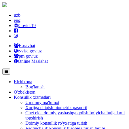
uzb
eng
Covid-19
E-navbat
e-visa.gov.uz
pm.gov.uz
Online Maslahat
Elchixona
Bog'lanish
O'zbekiston
Konsullik xizmatlari
Umumiy ma'lumot
Xorijga chiqish biometrik pasporti
Chet elda doimiy yashashga qolish bo’yicha hujjatlarni
topshirish
Doimiy konsullik ro'yxatiga turish
Vaqtinchalik konsullik hisobiga turish tartibi