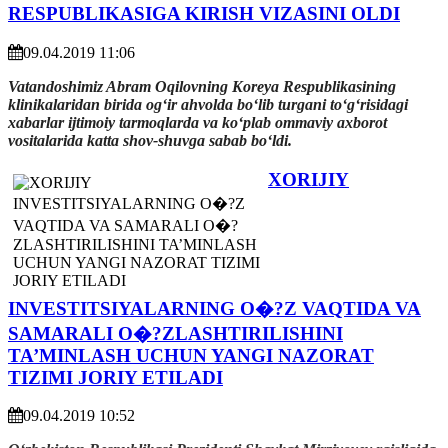
RESPUBLIKASIGA KIRISH VIZASINI OLDI
09.04.2019 11:06
Vatandoshimiz Abram Oqilovning Koreya Respublikasining
klinikalaridan birida og‘ir ahvolda bo‘lib turgani to‘g‘risidagi
xabarlar ijtimoiy tarmoqlarda va ko‘plab ommaviy axborot
vositalarida katta shov-shuvga sabab bo‘ldi.
XORIJIY
INVESTITSIYALARNING O�?Z VAQTIDA VA
SAMARALI O�?ZLASHTIRILISHINI
TA’MINLASH UCHUN YANGI NAZORAT
TIZIMI JORIY ETILADI
09.04.2019 10:52