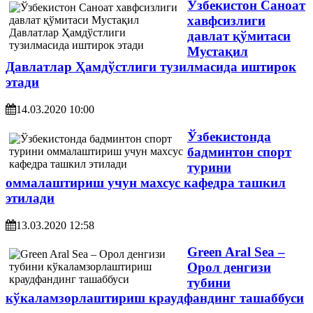
Ўзбекистон Саноат
хавфсизлиги
давлат қўмитаси
Мустақил
Давлатлар Ҳамдўстлиги тузилмасида иштирок
этади
14.03.2020 10:00
Ўзбекистонда
бадминтон спорт
турини
оммалаштириш учун махсус кафедра ташкил
этилади
13.03.2020 12:58
Green Aral Sea –
Орол денгизи
тубини
кўкаламзорлаштириш краудфандинг ташаббуси