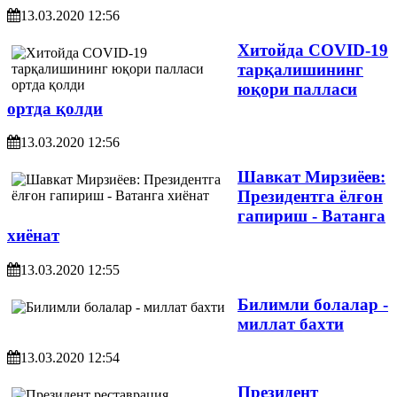
13.03.2020 12:56
Хитойда COVID-19
тарқалишининг
юқори палласи
ортда қолди
13.03.2020 12:56
Шавкат Мирзиёев:
Президентга ёлғон
гапириш - Ватанга
хиёнат
13.03.2020 12:55
Билимли болалар -
миллат бахти
13.03.2020 12:54
Президент