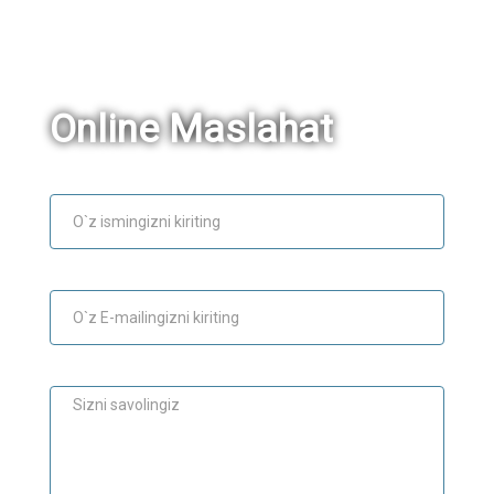
Online Maslahat
Ism
E-mail
Maslahat