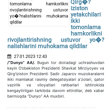
Qirg�?
iziston
yetakchilari
ikki
tomonlama
hamkorlikni
rivojlantirishning ustuvor yo�?
nalishlarini muhokama qildilar
27.01.2023 12:43
/“Dunyo” AA/.
Bugun tor doiradagi uchrashuvdan
keyin O‘zbekiston Prezidenti Shavkat Mirziyoyev va
Qirg‘iziston Prezidenti Sadir Japarov muzokaralarni
ikki mamlakat rasmiy delegatsiyalari aʼzolari, qator
vazirlik va viloyatlari rahbarlari ishtirokida
kengaytirilgan tarkibda davom ettirdilar, deb xabar
bermoqda “Dunyo” AA muxbiri.