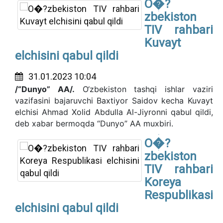
O�?
zbekiston
TIV rahbari
Kuvayt
elchisini qabul qildi
31.01.2023 10:04
/“Dunyo” AA/.
O‘zbekiston tashqi ishlar vaziri
vazifasini bajaruvchi Baxtiyor Saidov kecha Kuvayt
elchisi Ahmad Xolid Abdulla Al-Jiyronni qabul qildi,
deb xabar bermoqda “Dunyo” AA muxbiri.
O�?
zbekiston
TIV rahbari
Koreya
Respublikasi
elchisini qabul qildi