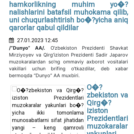
hamkorlikning muhim yo�?
nalishlarini batafsil muhokama qilib,
uni chuqurlashtirish bo�?yicha aniq
qarorlar qabul qildilar
27.01.2023 12:45
/“Dunyo” AA/.
O‘zbekiston Prezidenti Shavkat
Mirziyoyev va Qirg‘iziston Prezidenti Sadir Japarov
muzokaralardan so‘ng ommaviy axborot vositalari
vakillari uchun brifing o‘tkazdilar, deb xabar
bermoqda “Dunyo” AA muxbiri.
O�?
zbekiston va
Qirg�?
iziston
Prezidentlari
muzokaralar