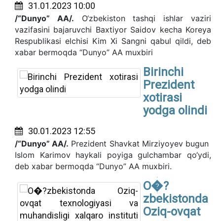
31.01.2023 10:00
/“Dunyo” AA/.
O‘zbekiston tashqi ishlar vaziri
vazifasini bajaruvchi Baxtiyor Saidov kecha Koreya
Respublikasi elchisi Kim Xi Sangni qabul qildi, deb
xabar bermoqda “Dunyo” AA muxbiri
Birinchi
Prezident
xotirasi
yodga olindi
30.01.2023 12:55
/“Dunyo” AA/.
Prezident Shavkat Mirziyoyev bugun
Islom Karimov haykali poyiga gulchambar qo‘ydi,
deb xabar bermoqda “Dunyo” AA muxbiri.
O�?
zbekistonda
Oziq-ovqat