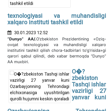
texnologiyasi va muhandisligi
xalqaro instituti tashkil etildi
30.01.2023 12:52
“Dunyo” AA/.
O‘zbekiston Prezidentining «Oziq-
ovqat texnologiyasi va muhandisligi xalqaro
institutini tashkil qilish chora-tadbirlari to‘g‘risida»gi
qarori qabul qilindi, deb xabar bermoqda “Dunyo”
AA muxbiri.
O�?
zbekiston
Tashqi ishlar
vazirligi 27
yanvar kuni