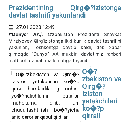
Prezidentining Qirg�?izistonga
davlat tashrifi yakunlandi
27.01.2023 12:49
/“Dunyo” AA/.
O‘zbekiston Prezidenti Shavkat
Mirziyoyev Qirg‘izistonga ikki kunlik davlat tashrifini
yakunlab, Toshkentga qaytib keldi, deb xabar
qilmoqda “Dunyo” AA muxbiri davlatimiz rahbari
matbuot xizmati maʼlumotiga tayanib.
O�?
zbekiston va
Qirg�?
iziston
yetakchilari
ko�?p
qirrali