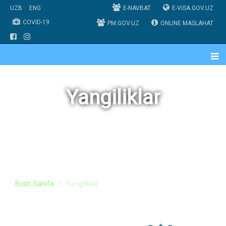
UZB
ENG
E-NAVBAT
E-VISA.GOV.UZ
COVID-19
PM.GOV.UZ
ONLINE MASLAHAT
Yangiliklar
Bosh Sahifa
Yangiliklar