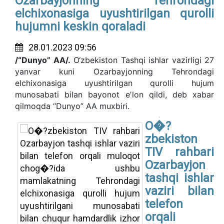
Ozarbayjonning Tehrondagi
elchixonasiga uyushtirilgan qurolli
hujumni keskin qoraladi
28.01.2023 09:56
/“Dunyo” AA/.
O‘zbekiston Tashqi ishlar vazirligi 27
yanvar kuni Ozarbayjonning Tehrondagi
elchixonasiga uyushtirilgan qurolli hujum
munosabati bilan bayonot eʼlon qildi, deb xabar
qilmoqda “Dunyo” AA muxbiri.
O�?
zbekiston
TIV rahbari
Ozarbayjon
tashqi ishlar
vaziri bilan
telefon
orqali