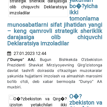
yakunlari
bo�?yicha
ikki
tomonlama
munosabatlarni sifat jihatidan yangi
– keng qamrovli strategik sheriklik
darajasiga olib chiquvchi
Deklaratsiya imzoladilar
27.01.2023 12:44
/“Dunyo” AA/.
Bugun Bishkekda O‘zbekiston
Prezidenti Shavkat Mirziyoyevning Qirg‘izistonga
davlat tashrifi doirasida o‘tkazilgan muzokaralar
yakunida hujjatlarni imzolash va almashish marosimi
bo‘lib o‘tdi, deb xabar bermoqda “Dunyo” AA
muxbiri.
O�?
zbekiston va