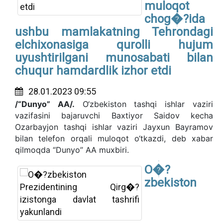
muloqot
chog�?ida
ushbu mamlakatning Tehrondagi
elchixonasiga qurolli hujum
uyushtirilgani munosabati bilan
chuqur hamdardlik izhor etdi
28.01.2023 09:55
/“Dunyo” AA/.
O‘zbekiston tashqi ishlar vaziri
vazifasini bajaruvchi Baxtiyor Saidov kecha
Ozarbayjon tashqi ishlar vaziri Jayxun Bayramov
bilan telefon orqali muloqot o‘tkazdi, deb xabar
qilmoqda “Dunyo” AA muxbiri.
O�?
zbekiston