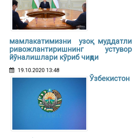
мамлакатимизни узоқ муддатли
ривожлантиришнинг устувор
йўналишлари кўриб чиқди
19.10.2020 13:48
Ўзбекистон