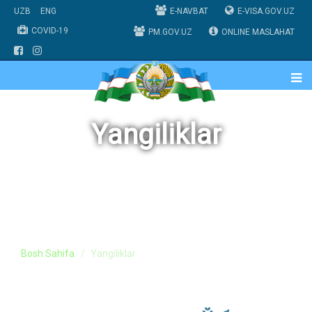
UZB
ENG
E-NAVBAT
E-VISA.GOV.UZ
COVID-19
PM.GOV.UZ
ONLINE MASLAHAT
Yangiliklar
Bosh Sahifa
Yangiliklar