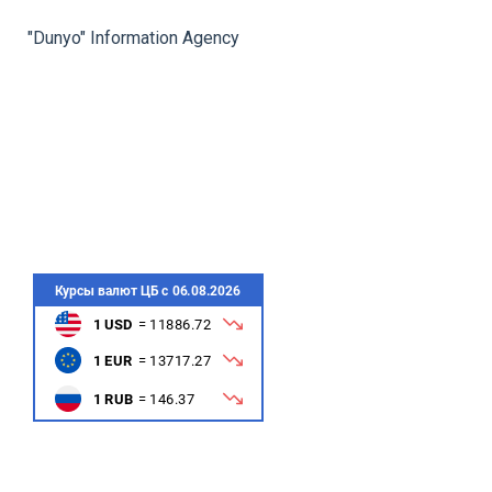
rev
ne
"Dunyo" Information Agency