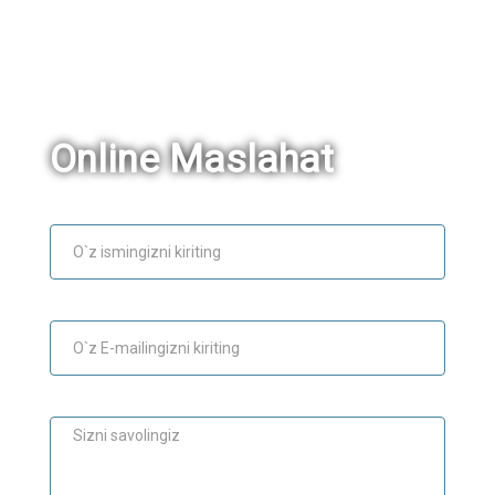
Online Maslahat
Ism
E-mail
Maslahat