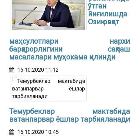
ўтган
йиғилишда
Озиқ-овқат
маҳсулотлари нархи
барқарорлигини сақлаш
масалалари муҳокама қилинди
16.10.2020 11:12
Темурбеклар мактабида
ватанпарвар ёшлар тарбияланади
16.10.2020 10:45