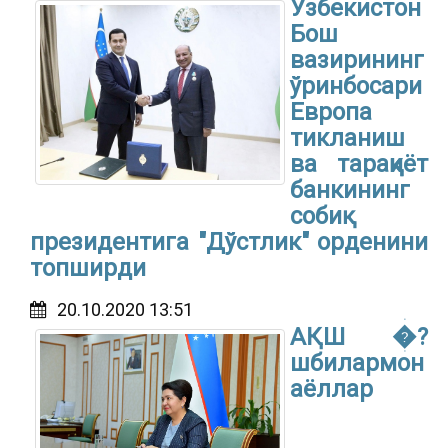
Ўзбекистон
Бош
вазирининг
ўринбосари
Европа
тикланиш
ва тараққиёт
банкининг
собиқ
президентига "Дўстлик" орденини
топширди
20.10.2020 13:51
АҚШ �?
шбилармон
аёллар