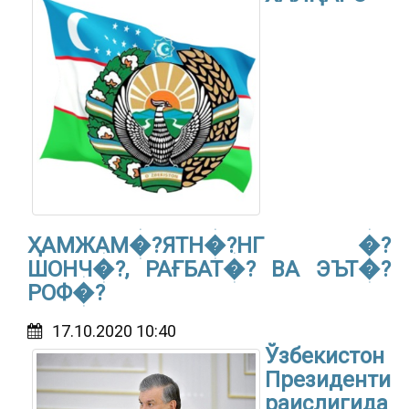
ҲАМЖАМ�?ЯТН�?НГ �?
ШОНЧ�?, РАҒБАТ�? ВА ЭЪТ�?
РОФ�?
17.10.2020 10:40
Ўзбекистон
Президенти
раислигида