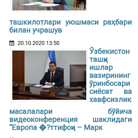
ташкилотлари уюшмаси раҳбари
билан учрашув
20.10.2020 13:50
Ўзбекистон
ташқи
ишлар
вазирининг
ўринбосари
сиёсат ва
хавфсизлик
масалалари бўйича
видеоконференция шаклидаги
“Европа �?ттифоқи – Марк