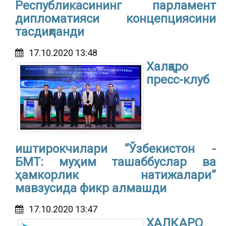
Республикасининг парламент
дипломатияси концепциясини
тасдиқланди
17.10.2020 13:48
Халқаро
пресс-клуб
иштирокчилари “Ўзбекистон -
БМТ: муҳим ташаббуслар ва
ҳамкорлик натижалари”
мавзусида фикр алмашди
17.10.2020 13:47
ХАЛҚАРО