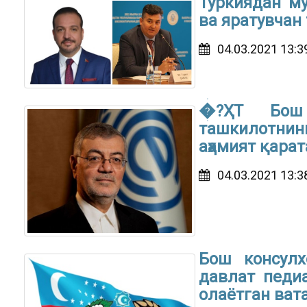
Туркиядан му
ва яратувчан
04.03.2021 13:3
�?ҲТ Бош 
ташкилотнин
аҳамият қара
04.03.2021 13:3
Бош консулх
давлат педиа
олаётган ва