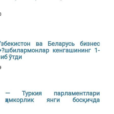
0
збекистон ва Беларусь бизнес
?шбилармонлар кенгашининг 1-
иб ўтди
9
н — Туркия парламентлари
и ҳамкорлик янги босқичда