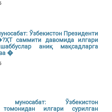
5
уносабат: Ўзбекистон Президенти
�?ҲТ саммити давомида илгари
ашаббуслар аниқ мақсадларга
 ва �
5
н муносабат: Ўзбекистон
 томонидан илгари сурилган