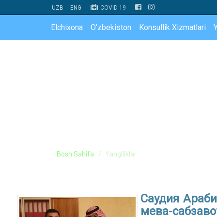
UZB
ENG
COVID-19
Elchixona
O'zbekiston
Konsullik Xizmatlari
Y
Bosh Sahifa
Yangiliklar
Саудия Араби
мева-сабзаво