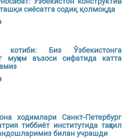
носабат: Ўзбекистон конструктив
 ташқи сиёсатга содиқ қолмоқда
9
котиби: Биз Ўзбекистонга
г муҳим аъзоси сифатида катта
тамиз
8
она ходимлари Санкт-Петербург
трия тиббиёт институтида таҳсил
тандошларимиз билан учрашди