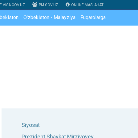
E-VISA.GOV.UZ
PM.GOV.UZ
ONLINE MASLAHAT
zbekiston
O'zbekiston - Malayziya
Fuqarolarga
Siyosat
Prezident Shavkat Mirziyoyev