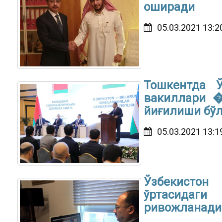
оширади
05.03.2021 13:2
Тошкентда Ў
вакиллари �
йиғилиши бўл
05.03.2021 13:1
Ўзбекисто
ўртасидаг
ривожланади