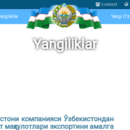
E-NAVBAT
angiliklar
Yangi O'
Yangiliklar
стони компанияси Ўзбекистондан
т маҳсулотлари экспортини амалга