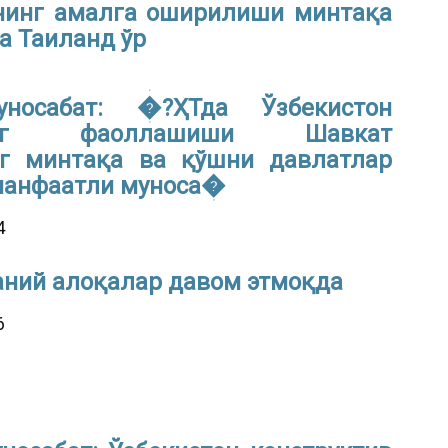
нинг амалга оширилиши минтақа
а Таиланд ўр
носабат: �?ҲТда Ўзбекистон
нинг фаоллашиши Шавкат
г минтақа ва қўшни давлатлар
 манфаатли муноса�
4
аний алоқалар давом этмоқда
6