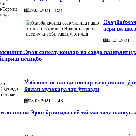
09.03.2021 11:21
Озарбайжон
асри ва нас
08.03.2021 13
иясининг Эрон саноат, конлар ва савдо вазирлиги
йтириш истиқбо
Ўзбекистон ташқи ишлар вазирининг ўр
билан музокаралар ўтказди
08.03.2021 12:43
екистон ва Эрон ўртасида сиёсий маслаҳатлашувл