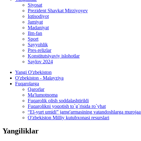
Siyosat
Prezident Shavkat Mirziyoyev
Iqtisodiyot
Jamiyat
Madaniyat
Ilm-fan
Sport
Sayyohlik
Pres-relizlar
Konstitutsiyaviy islohotlar
Saylov 2024
Yangi O'zbekiston
O'zbekiston - Malayziya
Fuqarolarga
Qarorlar
Ma'lumotnoma
Fuqarolik olish soddalashtirildi
Fuqarolikni yoqotish to`g`risida ro`yhat
“El-yurt umidi” jamg'armasining vatandoshlarga murojaa
O'zbekiston Milliy kutubxonasi resurslari
Yangiliklar