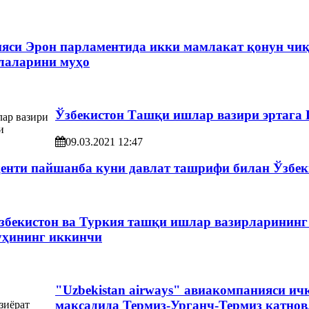
ияси Эрон парламентида икки мамлакат қонун чи
лаларини муҳо
Ўзбекистон Ташқи ишлар вазири эртага 
09.03.2021 12:47
енти пайшанба куни давлат ташрифи билан Ўзбек
бекистон ва Туркия ташқи ишлар вазирларининг
ҳининг иккинчи
"Uzbekistan airways" авиакомпанияси и
мақсадида Термиз-Урганч-Термиз қатно