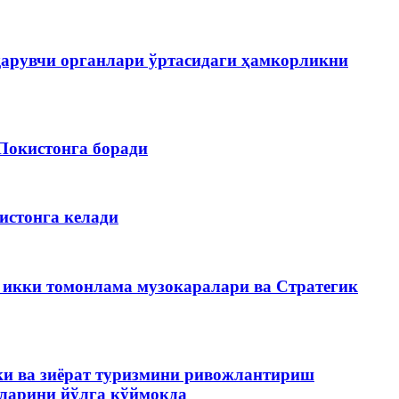
қарувчи органлари ўртасидаги ҳамкорликни
Покистонга боради
истонга келади
 икки томонлама музокаралари ва Стратегик
чки ва зиёрат туризмини ривожлантириш
вларини йўлга қўймоқда