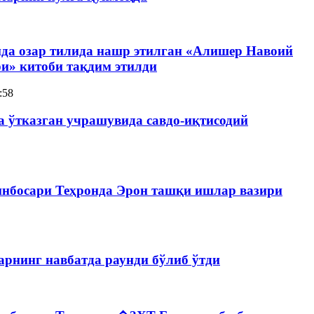
да озар тилида нашр этилган «Алишер Навоий
ри» китоби тақдим этилди
:58
да ўтказган учрашувида савдо-иқтисодий
инбосари Теҳронда Эрон ташқи ишлар вазири
арнинг навбатда раунди бўлиб ўтди