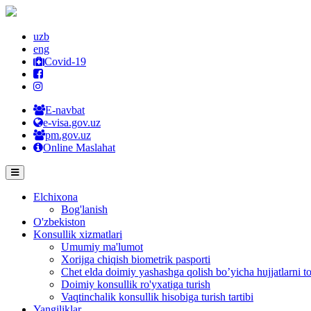
uzb
eng
Covid-19
E-navbat
e-visa.gov.uz
pm.gov.uz
Online Maslahat
Elchixona
Bog'lanish
O'zbekiston
Konsullik xizmatlari
Umumiy ma'lumot
Xorijga chiqish biometrik pasporti
Chet elda doimiy yashashga qolish bo’yicha hujjatlarni to
Doimiy konsullik ro'yxatiga turish
Vaqtinchalik konsullik hisobiga turish tartibi
Yangiliklar