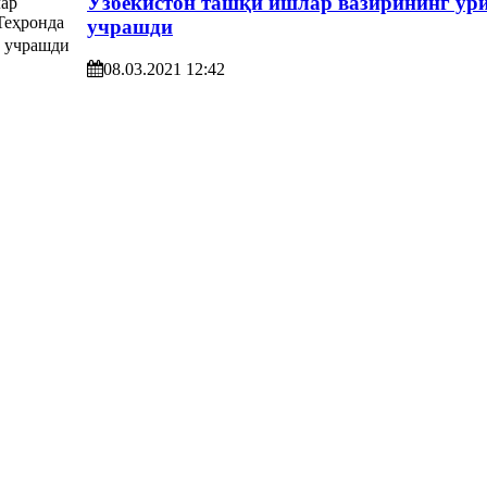
Ўзбекистон ташқи ишлар вазирининг ўр
учрашди
08.03.2021 12:42