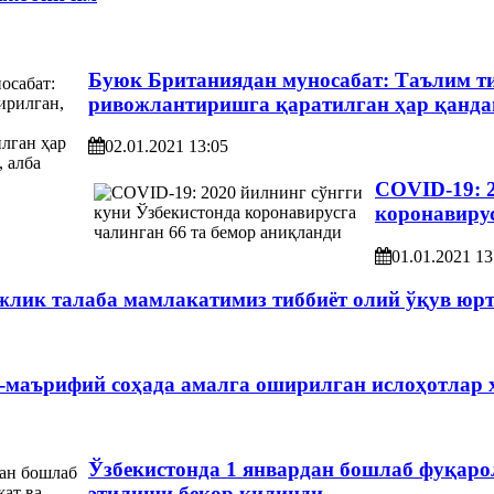
Буюк Британиядан муносабат: Таълим т
ривожлантиришга қаратилган ҳар қандай
02.01.2021 13:05
COVID-19: 2
коронавирус
01.01.2021 13
жлик талаба мамлакатимиз тиббиёт олий ўқув юр
й-маърифий соҳада амалга оширилган ислоҳотлар
Ўзбекистонда 1 январдан бошлаб фуқаро
этилиши бекор қилинди