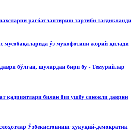
шахсларни рағбатлантириш тартиби тасдиқланди
дис мусобақаларида ўз мукофотини жорий қилади
даври бўлган, шулардан бири бу - Темурийлар
ат қадриятлари билан биз ушбу синовли даврни
ислоҳотлар Ўзбекистоннинг ҳуқуқий-демократик