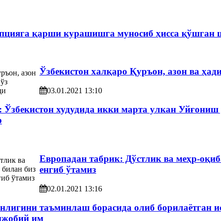
упцияга қарши курашишга муносиб ҳисса қўшган 
Ўзбекистон халқаро Қуръон, азон ва ҳа
03.01.2021 13:10
 Ўзбекистон худудида икки марта улкан Уйғониш 
р
Европадан табрик: Дўстлик ва меҳр-оқиб
енгиб ўтамиз
02.01.2021 13:16
инлигини таъминлаш борасида олиб борилаётган 
ижобий им