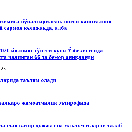
изимига йўналтирилган, инсон капиталини
 сармоя келажакда, алба
020 йилнинг сўнгги куни Ўзбекистонда
га чалинган 66 та бемор аниқланди
:23
тларида таълим олади
 халқаро жамоатчилик эътирофида
лардан қатор ҳужжат ва маълумотларни талаб