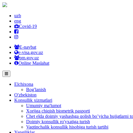
uzb
eng
Covid-19
E-navbat
e-visa.gov.uz
pm.gov.uz
Online Maslahat
Elchixona
Bog'lanish
O'zbekiston
Konsullik xizmatlari
Umumiy ma'lumot
Xorijga chiqish biometrik pasporti
Chet elda doimiy yashashga qolish bo’yicha hujjatlarni to
Doimiy konsullik ro'yxatiga turish
Vaqtinchalik konsullik hisobiga turish tartibi
Yangiliklar