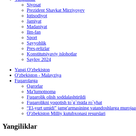
Siyosat
Prezident Shavkat Mirziyoyev
Iqtisodiyot
Jamiyat
Madaniyat
Ilm-fan
Sport
Sayyohlik
Pres-relizlar
Konstitutsiyaviy islohotlar
Saylov 2024
Yangi O'zbekiston
O'zbekiston - Malayziya
Fuqarolarga
Qarorlar
Ma'lumotnoma
Fuqarolik olish soddalashtirildi
Fuqarolikni yoqotish to`g`risida ro`yhat
“El-yurt umidi” jamg'armasining vatandoshlarga murojaa
O'zbekiston Milliy kutubxonasi resurslari
Yangiliklar