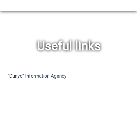
Useful links
rev
ne
"Dunyo" Information Agency