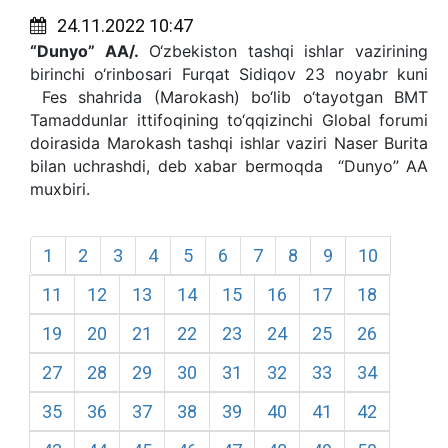
24.11.2022 10:47
“Dunyo” AA/.
O‘zbekiston tashqi ishlar vazirining
birinchi o‘rinbosari Furqat Sidiqov 23 noyabr kuni
Fes shahrida (Marokash) bo‘lib o‘tayotgan BMT
Tamaddunlar ittifoqining to‘qqizinchi Global forumi
doirasida Marokash tashqi ishlar vaziri Naser Burita
bilan uchrashdi, deb xabar bermoqda “Dunyo” AA
muxbiri.
1
2
3
4
5
6
7
8
9
10
11
12
13
14
15
16
17
18
19
20
21
22
23
24
25
26
27
28
29
30
31
32
33
34
35
36
37
38
39
40
41
42