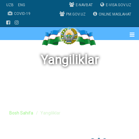
UZB
ENG
E-NAVBAT
E-VISA.GOV.UZ
COVID-19
PM.GOV.UZ
ONLINE MASLAHAT
Yangiliklar
Bosh Sahifa
Yangiliklar