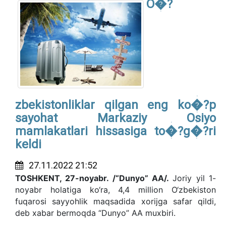
O�?
zbekistonliklar qilgan eng ko�?p
sayohat Markaziy Osiyo
mamlakatlari hissasiga to�?g�?ri
keldi
27.11.2022 21:52
TOSHKENT, 27-noyabr. /“Dunyo” AA/.
Joriy yil 1-
noyabr holatiga ko‘ra, 4,4 million O‘zbekiston
fuqarosi sayyohlik maqsadida xorijga safar qildi,
deb xabar bermoqda “Dunyo” AA muxbiri.