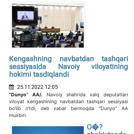
Kengashning navbatdan tashqari
sessiyasida Navoiy viloyatining
hokimi tasdiqlandi
25.11.2022 12:05
“Dunyo” AA/.
Navoiy shahrida xalq deputatlari
viloyat kengashining navbatdan tashqari sessiyasi
bo‘lib o‘tdi, deb xabar bermoqda “Dunyo” AA
muxbiri.
O�?