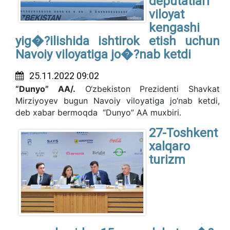
deputatlari
viloyat
kengashi
yig�?ilishida ishtirok etish uchun
Navoiy viloyatiga jo�?nab ketdi
25.11.2022 09:02
“Dunyo” AA/.
O‘zbekiston Prezidenti Shavkat
Mirziyoyev bugun Navoiy viloyatiga jo‘nab ketdi,
deb xabar bermoqda “Dunyo” AA muxbiri.
27-Toshkent
xalqaro
turizm