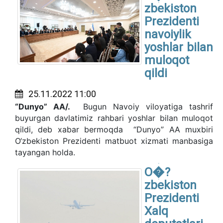
zbekiston
Prezidenti
navoiylik
yoshlar bilan
muloqot
qildi
25.11.2022 11:00
“Dunyo” AA/.
Bugun Navoiy viloyatiga tashrif
buyurgan davlatimiz rahbari yoshlar bilan muloqot
qildi, deb xabar bermoqda “Dunyo” AA muxbiri
O‘zbekiston Prezidenti matbuot xizmati manbasiga
tayangan holda.
O�?
zbekiston
Prezidenti
Xalq