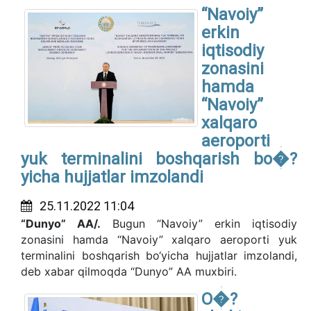
“Navoiy”
erkin
iqtisodiy
zonasini
hamda
“Navoiy”
xalqaro
aeroporti
yuk terminalini boshqarish bo�?
yicha hujjatlar imzolandi
25.11.2022 11:04
“Dunyo” AA/.
Bugun “Navoiy” erkin iqtisodiy
zonasini hamda “Navoiy” xalqaro aeroporti yuk
terminalini boshqarish bo‘yicha hujjatlar imzolandi,
deb xabar qilmoqda “Dunyo” AA muxbiri.
O�?