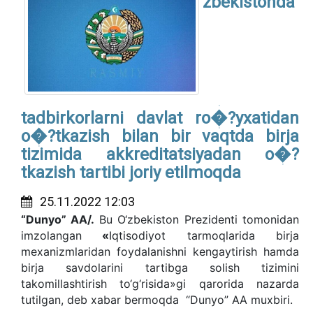
zbekistonda
tadbirkorlarni davlat ro�?yxatidan
o�?tkazish bilan bir vaqtda birja
tizimida akkreditatsiyadan o�?
tkazish tartibi joriy etilmoqda
25.11.2022 12:03
“Dunyo” AA/.
Bu O‘zbekiston Prezidenti tomonidan
imzolangan
«
Iqtisodiyot tarmoqlarida birja
mexanizmlaridan foydalanishni kengaytirish hamda
birja savdolarini tartibga solish tizimini
takomillashtirish to‘g‘risida»gi qarorida nazarda
tutilgan, deb xabar bermoqda “Dunyo” AA muxbiri.