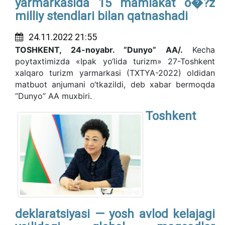
yarmarkasida 15 mamlakat o�?z
milliy stendlari bilan qatnashadi
24.11.2022 21:55
TOSHKENT, 24-noyabr. “Dunyo” AA/.
Kecha
poytaxtimizda «Ipak yo‘lida turizm» 27-Toshkent
xalqaro turizm yarmarkasi (TXTYA-2022) oldidan
matbuot anjumani o‘tkazildi, deb xabar bermoqda
“Dunyo” AA muxbiri.
Toshkent
deklaratsiyasi — yosh avlod kelajagi