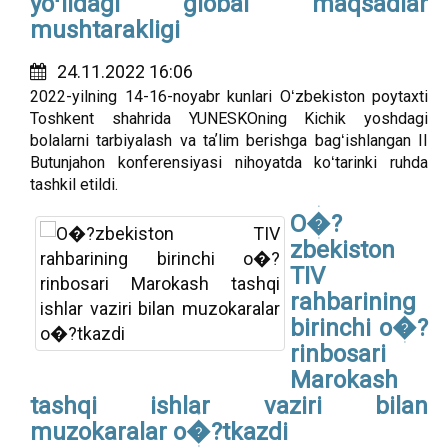
yoʻlidagi global maqsadlar
mushtarakligi
24.11.2022 16:06
2022-yilning 14-16-noyabr kunlari Oʻzbekiston poytaxti
Toshkent shahrida YUNESKOning Kichik yoshdagi
bolalarni tarbiyalash va taʼlim berishga bagʻishlangan II
Butunjahon konferensiyasi nihoyatda koʻtarinki ruhda
tashkil etildi.
O�?
zbekiston
TIV
rahbarining
birinchi o�?
rinbosari
Marokash
tashqi ishlar vaziri bilan
muzokaralar o�?tkazdi