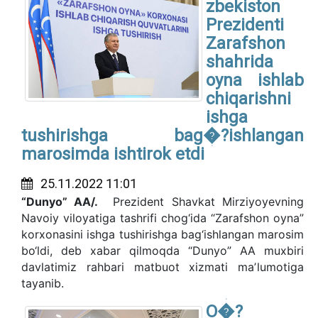
zbekiston
Prezidenti
Zarafshon
shahrida
oyna ishlab
chiqarishni
ishga
tushirishga bag�?ishlangan
marosimda ishtirok etdi
25.11.2022 11:01
“Dunyo” AA/.
Prezident Shavkat Mirziyoyevning
Navoiy viloyatiga tashrifi chog‘ida “Zarafshon oyna”
korxonasini ishga tushirishga bag‘ishlangan marosim
bo‘ldi, deb xabar qilmoqda “Dunyo” AA muxbiri
davlatimiz rahbari matbuot xizmati maʼlumotiga
tayanib.
O�?