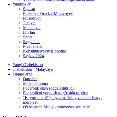
Yangiliklar
Siyosat
Prezident Shavkat Mirziyoyev
Iqtisodiyot
Jamiyat
Madaniyat
Ilm-fan
Sport
Sayyohlik
Pres-relizlar
Konstitutsiyaviy islohotlar
Saylov 2024
Yangi O'zbekiston
O'zbekiston - Malayziya
Fuqarolarga
Qarorlar
Ma'lumotnoma
Fuqarolik olish soddalashtirildi
Fuqarolikni yoqotish to`g`risida ro`yhat
“El-yurt umidi” jamg'armasining vatandoshlarga
murojaati
O'zbekiston Milliy kutubxonasi resurslari