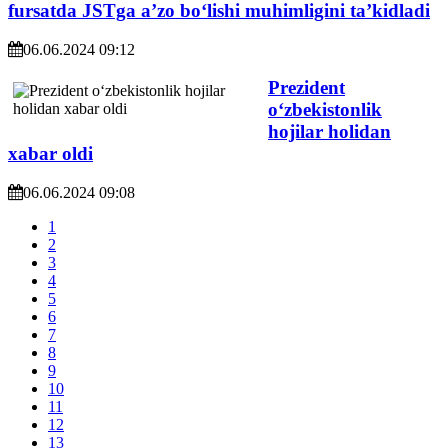
fursatda JSTga a’zo bo‘lishi muhimligini ta’kidladi
06.06.2024 09:12
Prezident
o‘zbekistonlik
hojilar holidan
xabar oldi
06.06.2024 09:08
1
2
3
4
5
6
7
8
9
10
11
12
13