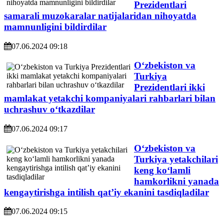
Prezidentlari
samarali muzokaralar natijalaridan nihoyatda
mamnunligini bildirdilar
07.06.2024 09:18
O‘zbekiston va
Turkiya
Prezidentlari ikki
mamlakat yetakchi kompaniyalari rahbarlari bilan
uchrashuv o‘tkazdilar
07.06.2024 09:17
O‘zbekiston va
Turkiya yetakchilari
keng ko‘lamli
hamkorlikni yanada
kengaytirishga intilish qat’iy ekanini tasdiqladilar
07.06.2024 09:15