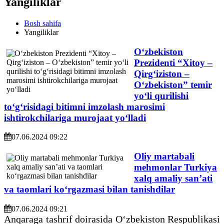
Yangiliklar
Bosh sahifa
Yangiliklar
O‘zbekiston
Prezidenti “Xitoy –
Qirg‘iziston –
O‘zbekiston” temir
yo‘li qurilishi
to‘g‘risidagi bitimni imzolash marosimi
ishtirokchilariga murojaat yo‘lladi
07.06.2024 09:22
Oliy martabali
mehmonlar Turkiya
xalq amaliy san’ati
va taomlari ko‘rgazmasi bilan tanishdilar
07.06.2024 09:21
Anqaraga tashrif doirasida O‘zbekiston Respublikasi