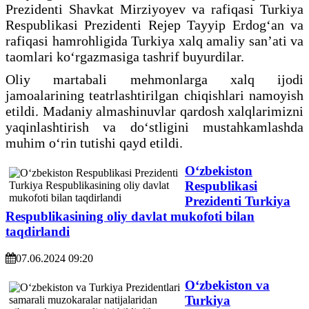
Prezidenti Shavkat Mirziyoyev va rafiqasi Turkiya
Respublikasi Prezidenti Rejep Tayyip Erdog‘an va
rafiqasi hamrohligida Turkiya xalq amaliy san’ati va
taomlari ko‘rgazmasiga tashrif buyurdilar.
Oliy martabali mehmonlarga xalq ijodi
jamoalarining teatrlashtirilgan chiqishlari namoyish
etildi. Madaniy almashinuvlar qardosh xalqlarimizni
yaqinlashtirish va do‘stligini mustahkamlashda
muhim o‘rin tutishi qayd etildi.
O‘zbekiston
Respublikasi
Prezidenti Turkiya
Respublikasining oliy davlat mukofoti bilan
taqdirlandi
07.06.2024 09:20
O‘zbekiston va
Turkiya