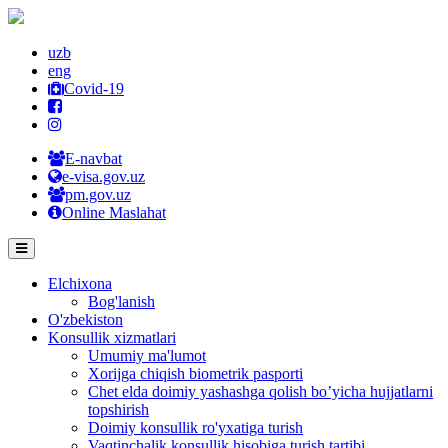
uzb
eng
Covid-19
E-navbat
e-visa.gov.uz
pm.gov.uz
Online Maslahat
Elchixona
Bog'lanish
O'zbekiston
Konsullik xizmatlari
Umumiy ma'lumot
Xorijga chiqish biometrik pasporti
Chet elda doimiy yashashga qolish bo’yicha hujjatlarni
topshirish
Doimiy konsullik ro'yxatiga turish
Vaqtinchalik konsullik hisobiga turish tartibi