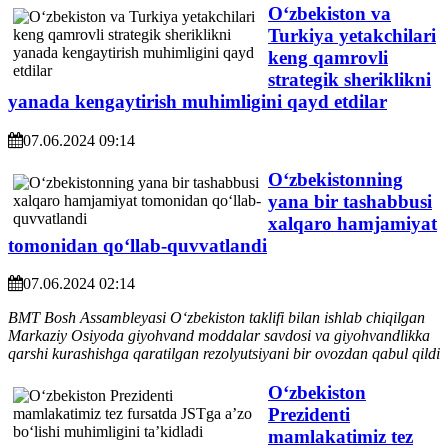
O‘zbekiston va
Turkiya yetakchilari
keng qamrovli
strategik sheriklikni
yanada kengaytirish muhimligini qayd etdilar
07.06.2024 09:14
Oʻzbekistonning
yana bir tashabbusi
xalqaro hamjamiyat
tomonidan qoʻllab-quvvatlandi
07.06.2024 02:14
BMT Bosh Assambleyasi Oʻzbekiston taklifi bilan ishlab chiqilgan
Markaziy Osiyoda giyohvand moddalar savdosi va giyohvandlikka
qarshi kurashishga qaratilgan rezolyutsiyani bir ovozdan qabul qildi
O‘zbekiston
Prezidenti
mamlakatimiz tez