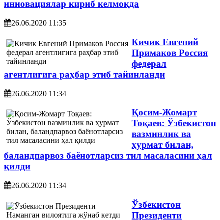
инновациялар кириб келмоқда
26.06.2020 11:35
Кичик Евгений
Примаков Россия
федерал
агентлигига раҳбар этиб тайинланди
26.06.2020 11:34
Қосим-Жомарт
Тоқаев: Ўзбекистон
вазминлик ва
ҳурмат билан,
баландпарвоз баёнотларсиз тил масаласини ҳал
қилди
26.06.2020 11:34
Ўзбекистон
Президенти