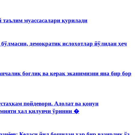
ий таълим муассасалари қурилади
 бўлмасин, демократик ислоҳотлар йўлидан ҳеч
нчалик боғлиқ ва керак эканимизни яна бир бор
стаҳкам пойдевори. Адолат ва қонун
имияти ҳал қилувчи ўринни �
иёев: Келаси йил бошидан ҳар бир вазирлик ўз