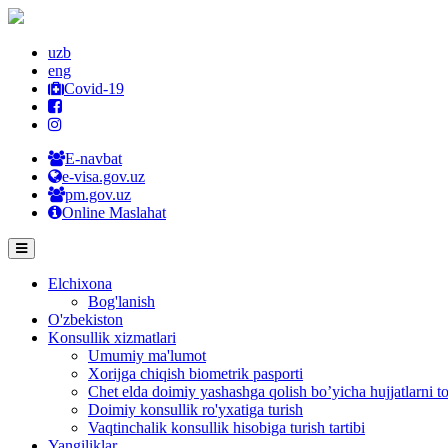
uzb
eng
Covid-19
E-navbat
e-visa.gov.uz
pm.gov.uz
Online Maslahat
Elchixona
Bog'lanish
O'zbekiston
Konsullik xizmatlari
Umumiy ma'lumot
Xorijga chiqish biometrik pasporti
Chet elda doimiy yashashga qolish bo’yicha hujjatlarni to
Doimiy konsullik ro'yxatiga turish
Vaqtinchalik konsullik hisobiga turish tartibi
Yangiliklar