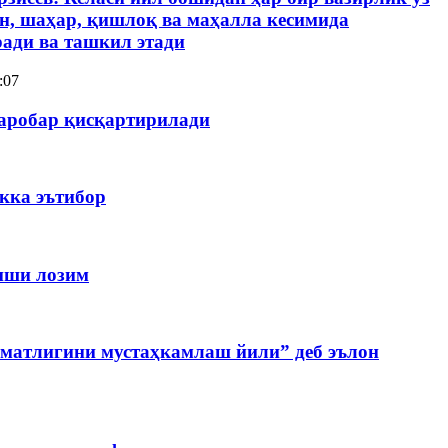
н, шаҳар, қишлоқ ва маҳалла кесимида
ади ва ташкил этади
:07
баробар қисқартирилади
кка эътибор
лиши лозим
оматлигини мустаҳкамлаш йили” деб эълон