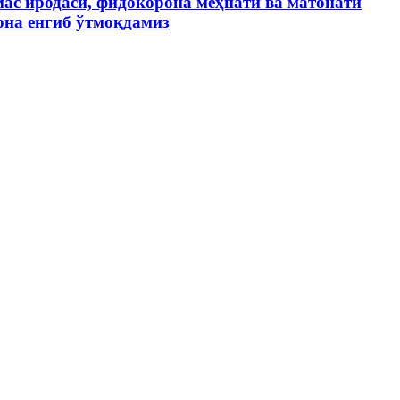
с иродаси, фидокорона меҳнати ва матонати
на енгиб ўтмоқдамиз