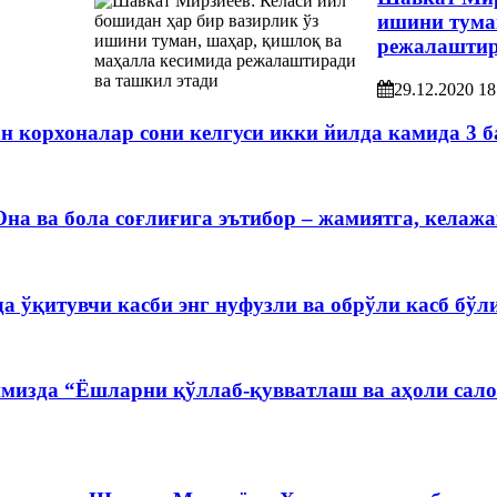
ишини тума
режалаштир
29.12.2020 18
н корхоналар сони келгуси икки йилда камида 3 
на ва бола соғлиғига эътибор – жамиятга, келажа
а ўқитувчи касби энг нуфузли ва обрўли касб бў
мизда “Ёшларни қўллаб-қувватлаш ва аҳоли сал