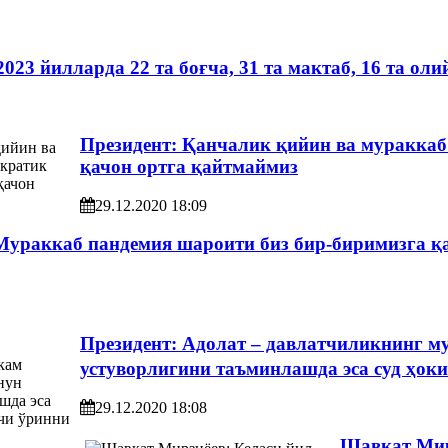
023 йилларда 22 та боғча, 31 та мактаб, 16 та ол
Президент: Қанчалик қийин ва мураккаб
қачон ортга қайтмаймиз
29.12.2020 18:09
ураккаб пандемия шароити биз бир-биримизга қа
Президент: Адолат – давлатчиликнинг му
устуворлигини таъминлашда эса суд ҳок
29.12.2020 18:08
Шавкат Мирз