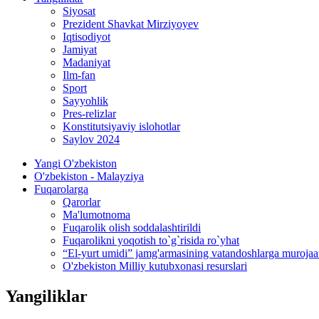
Siyosat
Prezident Shavkat Mirziyoyev
Iqtisodiyot
Jamiyat
Madaniyat
Ilm-fan
Sport
Sayyohlik
Pres-relizlar
Konstitutsiyaviy islohotlar
Saylov 2024
Yangi O'zbekiston
O'zbekiston - Malayziya
Fuqarolarga
Qarorlar
Ma'lumotnoma
Fuqarolik olish soddalashtirildi
Fuqarolikni yoqotish to`g`risida ro`yhat
“El-yurt umidi” jamg'armasining vatandoshlarga murojaa
O'zbekiston Milliy kutubxonasi resurslari
Yangiliklar