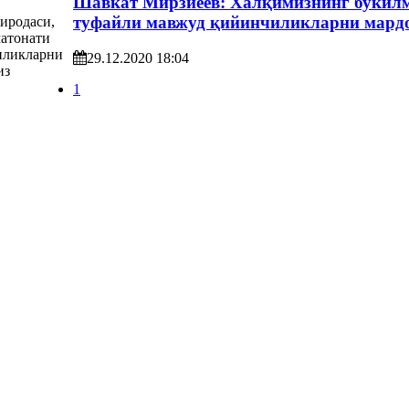
Шавкат Мирзиёев: Халқимизнинг букилма
туфайли мавжуд қийинчиликларни мардо
29.12.2020 18:04
1