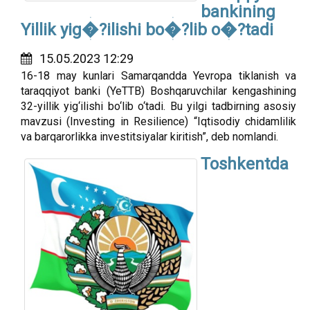
bankining
Yillik yig�?ilishi bo�?lib o�?tadi
15.05.2023 12:29
16-18 may kunlari Samarqandda Yevropa tiklanish va
taraqqiyot banki (YeTTB) Boshqaruvchilar kengashining
32-yillik yig‘ilishi bo‘lib o‘tadi. Bu yilgi tadbirning asosiy
mavzusi (Investing in Resilience) “Iqtisodiy chidamlilik
va barqarorlikka investitsiyalar kiritish”, deb nomlandi.
Toshkentda