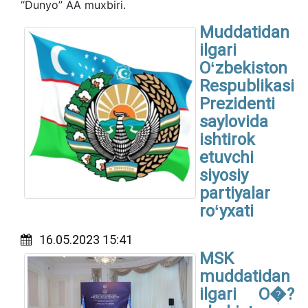
“Dunyo” AA muxbiri.
Muddatidan
ilgari
Oʻzbekiston
Respublikasi
Prezidenti
saylovida
ishtirok
etuvchi
siyosiy
partiyalar
roʻyxati
16.05.2023 15:41
MSK
muddatidan
ilgari O�?