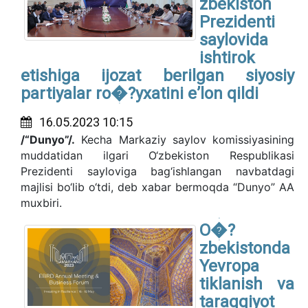
zbekiston
Prezidenti
saylovida
ishtirok
etishiga ijozat berilgan siyosiy
partiyalar ro�?yxatini eʼlon qildi
16.05.2023 10:15
/“Dunyo”/.
Kecha Markaziy saylov komissiyasining
muddatidan ilgari O‘zbekiston Respublikasi
Prezidenti sayloviga bag‘ishlangan navbatdagi
majlisi bo‘lib o‘tdi, deb xabar bermoqda “Dunyo” AA
muxbiri.
O�?
zbekistonda
Yevropa
tiklanish va
taraqqiyot