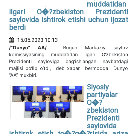
muddatidan
ilgari O�?zbekiston Prezidenti
saylovida ishtirok etishi uchun ijozat
berdi
15.05.2023 10:13
/“Dunyo” AA/.
Bugun Markaziy saylov
komissiyasining muddatidan ilgari O‘zbekiston
Prezidenti sayloviga bag‘ishlangan navbatdagi
majlisi bo‘lib o‘tdi, deb xabar bermoqda Dunyo
“AA” muxbiri.
Siyosiy
partiyalar
O�?
zbekiston
Prezidenti
saylovida
ishtirok etish to�?g�?risida ariza