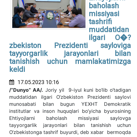
baholash
missiyasi
tashrifi
muddatidan
ilgari O�?
zbekiston Prezidenti sayloviga
tayyorgarlik jarayonlari bilan
tanishish uchun mamlakatimizga
keldi
17.05.2023 10:16
/“Dunyo” AA/.
Joriy yil 9-iyul kuni bo‘lib o‘tadigan
muddatidan ilgari O‘zbekiston Prezidenti saylovi
munosabati bilan bugun YEXHT Demokratik
institutlar va inson huquqlari bo‘yicha byurosining
Ehtiyojlarni baholash missiyasi saylovga
tayyorgarlik jarayonlari bilan tanishish uchun
O‘zbekistonga tashrif buyurdi, deb xabar bermoqda