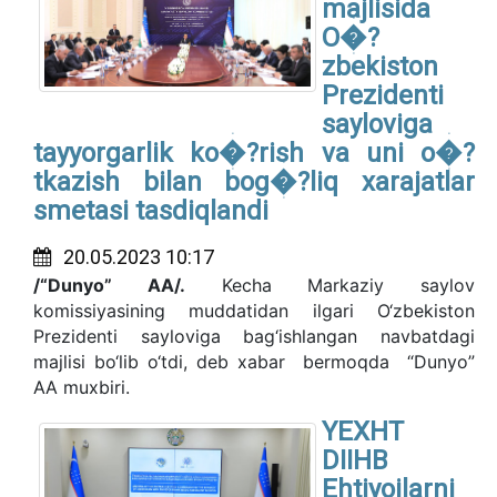
majlisida
O�?
zbekiston
Prezidenti
sayloviga
tayyorgarlik ko�?rish va uni o�?
tkazish bilan bog�?liq xarajatlar
smetasi tasdiqlandi
20.05.2023 10:17
/“Dunyo” AA/.
Kecha Markaziy saylov
komissiyasining muddatidan ilgari O‘zbekiston
Prezidenti sayloviga bag‘ishlangan navbatdagi
majlisi bo‘lib o‘tdi, deb xabar bermoqda “Dunyo”
AA muxbiri.
YEXHT
DIIHB
Ehtiyojlarni