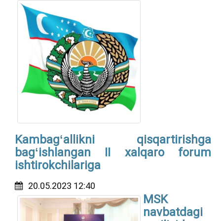
Kambagʻallikni qisqartirishga
bagʻishlangan II xalqaro forum
ishtirokchilariga
20.05.2023 12:40
MSK
navbatdagi