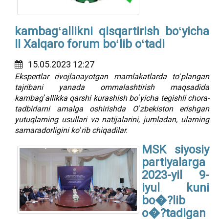
kambagʻallikni qisqartirish boʻyicha
II Xalqaro forum boʻlib oʻtadi
15.05.2023 12:27
Ekspertlar rivojlanayotgan mamlakatlarda toʻplangan
tajribani yanada ommalashtirish maqsadida
kambagʻallikka qarshi kurashish boʻyicha tegishli chora-
tadbirlarni amalga oshirishda Oʻzbekiston erishgan
yutuqlarning usullari va natijalarini, jumladan, ularning
samaradorligini koʻrib chiqadilar.
MSK siyosiy
partiyalarga
2023-yil 9-
iyul kuni
bo�?lib
o�?tadigan