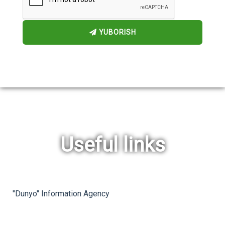
YUBORISH
Useful links
rev
ne
"Dunyo" Information Agency