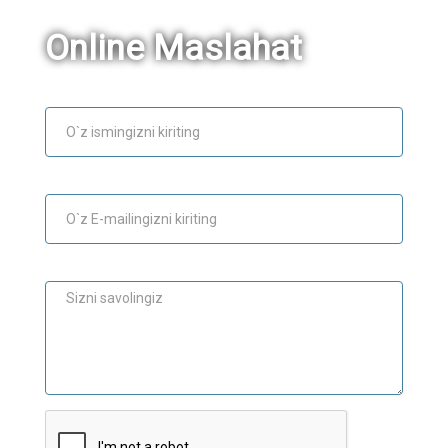
Online Maslahat
Ism
E-mail
Maslahat