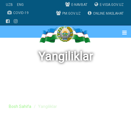
UZB
ENG
E-NAVBAT
E-VISA.GOV.UZ
COVID-19
PM.GOV.UZ
ONLINE MASLAHAT
Yangiliklar
Bosh Sahifa
Yangiliklar