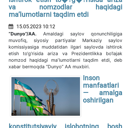
va nomzodlar haqidagi
maʼlumotlarni taqdim etdi
15.05.2023 10:12
“Dunyo”/AA.
Amaldagi saylov qonunchiligiga
muvofiq, siyosiy partiyalar Markaziy saylov
komissiyasiga muddatidan ilgari saylovda ishtirok
etish to‘g‘risida ariza va Prezidentlikka bo‘lajak
nomzod haqidagi maʼlumotlarni taqdim etdi, deb
xabar bermoqda “Dunyo” AA muxbiri.
Inson
manfaatlari
— amalga
oshirilgan
konstitutsiyaviy islohotning bosh