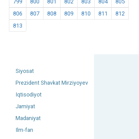
799
800
801
802
803
804
805
806
807
808
809
810
811
812
813
Siyosat
Prezident Shavkat Mirziyoyev
Iqtisodiyot
Jamiyat
Madaniyat
Ilm-fan