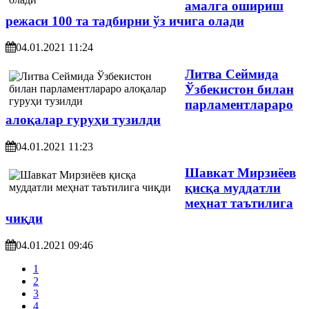
амалга ошириш
режаси 100 та тадбирни ўз ичига олади
04.01.2021 11:24
Литва Сеймида
Ўзбекистон билан
парламентлараро
алоқалар гуруҳи тузилди
04.01.2021 11:23
Шавкат Мирзиёев
қисқа муддатли
меҳнат таътилига
чиқди
04.01.2021 09:46
1
2
3
4