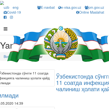
uzb
eng
E-navbat
e-visa.gov.uz
pm.gov.uz
Covid-19
Online Maslahat
Yangiliklar
Bosh sahifa
Yangiliklar
Ўзбекистонда сўнгг
11 соатда инфекци
чалиниш ҳолати қа
илмади
.05.2020 14:39