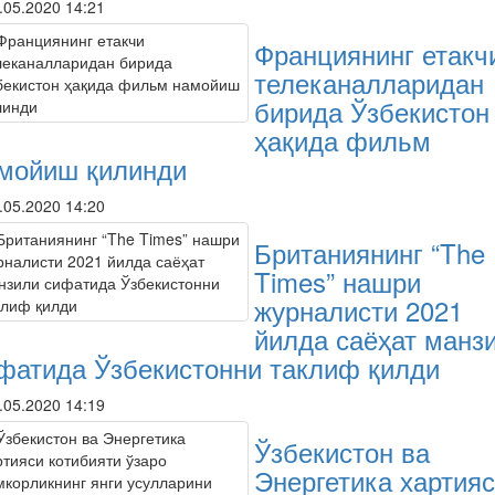
.05.2020 14:21
Франциянинг етакч
телеканалларидан
бирида Ўзбекистон
ҳақида фильм
мойиш қилинди
.05.2020 14:20
Британиянинг “The
Times” нашри
журналисти 2021
йилда саёҳат манз
фатида Ўзбекистонни таклиф қилди
.05.2020 14:19
Ўзбекистон ва
Энергетика хартия