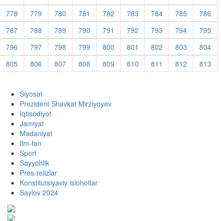
778
779
780
781
782
783
784
785
786
787
788
789
790
791
792
793
794
795
796
797
798
799
800
801
802
803
804
805
806
807
808
809
810
811
812
813
Siyosat
Prezident Shavkat Mirziyoyev
Iqtisodiyot
Jamiyat
Madaniyat
Ilm-fan
Sport
Sayyohlik
Pres-relizlar
Konstitutsiyaviy islohotlar
Saylov 2024