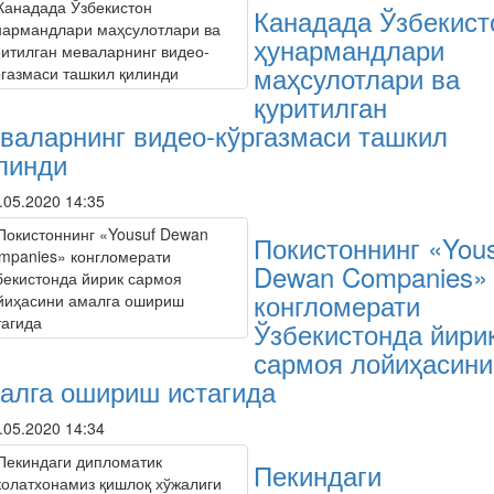
Канадада Ўзбекист
ҳунармандлари
маҳсулотлари ва
қуритилган
валарнинг видео-кўргазмаси ташкил
линди
.05.2020 14:35
Покистоннинг «You
Dewan Companies»
конгломерати
Ўзбекистонда йири
сармоя лойиҳасини
алга ошириш истагида
.05.2020 14:34
Пекиндаги