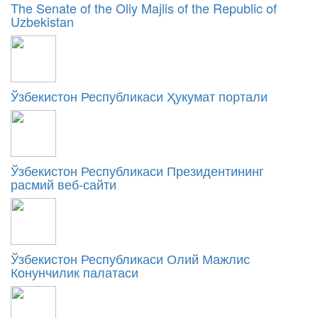
The Senate of the Oliy Majlis of the Republic of
Uzbekistan
Ўзбекистон Республикаси Ҳукумат портали
Ўзбекистон Республикаси Президентининг
расмий веб-сайти
Ўзбекистон Республикаси Олий Мажлис
Конунчилик палатаси