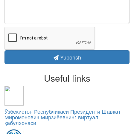
Yuborish
Useful links
Ўзбекистон Республикаси Президенти Шавкат
Миромонович Мирзиёевнинг виртуал
қабулхонаси