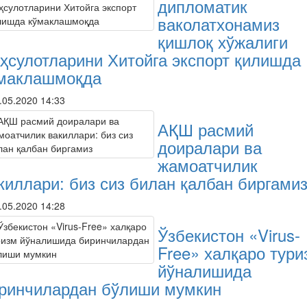
дипломатик
ваколатхонамиз
қишлоқ хўжалиги
ҳсулотларини Хитойга экспорт қилишда
маклашмоқда
.05.2020 14:33
АҚШ расмий
доиралари ва
жамоатчилик
киллари: биз сиз билан қалбан биргами
.05.2020 14:28
Ўзбекистон «Virus-
Free» халқаро тури
йўналишида
ринчилардан бўлиши мумкин