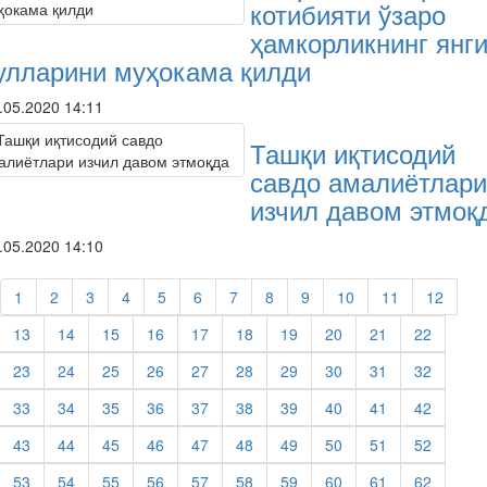
котибияти ўзаро
ҳамкорликнинг янг
улларини муҳокама қилди
.05.2020 14:11
Ташқи иқтисодий
савдо амалиётлари
изчил давом этмоқ
.05.2020 14:10
1
2
3
4
5
6
7
8
9
10
11
12
13
14
15
16
17
18
19
20
21
22
23
24
25
26
27
28
29
30
31
32
33
34
35
36
37
38
39
40
41
42
43
44
45
46
47
48
49
50
51
52
53
54
55
56
57
58
59
60
61
62