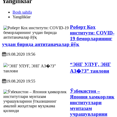
Yangiliklar
Bosh sahifa
Yangiliklar
Роберт Кох
институти: COVID-
19 беморларининг
учдан бирида антитаначалар йўқ
19.08.2020 19:56
“ЭНГ УЛУҒ, ЭНГ
АЗ�?З” танлови
19.08.2020 19:55
Ўзбекистон –
Япония ҳамкорлик
институтлари
мунтазам
учрашувларини