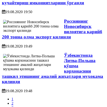
кучайтириш имкониятларини ўрганди
19.08.2020 19:50
Россиянинг
Новосибирск
вилоятига қарийб
200 тонна олма экспорт қилинди
19.08.2020 19:49
Ўзбекистонда
Литва-Польша
қўшма
корхонасини
ташкил этишнинг амалий жиҳатлари муҳокама
қилинди
19.08.2020 19:48
1
2