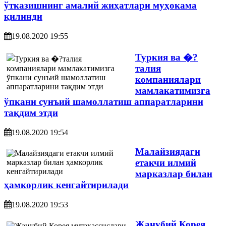
ўтказишнинг амалий жиҳатлари муҳокама
қилинди
19.08.2020 19:55
Туркия ва �?
талия
компаниялари
мамлакатимизга
ўпкани сунъий шамоллатиш аппаратларини
тақдим этди
19.08.2020 19:54
Малайзиядаги
етакчи илмий
марказлар билан
ҳамкорлик кенгайтирилади
19.08.2020 19:53
Жанубий Корея