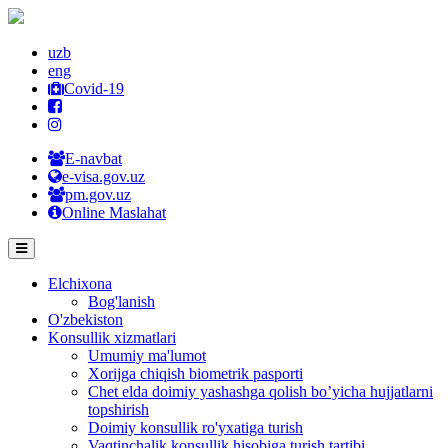
uzb
eng
Covid-19
E-navbat
e-visa.gov.uz
pm.gov.uz
Online Maslahat
Elchixona
Bog'lanish
O'zbekiston
Konsullik xizmatlari
Umumiy ma'lumot
Xorijga chiqish biometrik pasporti
Chet elda doimiy yashashga qolish bo’yicha hujjatlarni
topshirish
Doimiy konsullik ro'yxatiga turish
Vaqtinchalik konsullik hisobiga turish tartibi