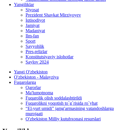
Yangiliklar
Siyosat
Prezident Shavkat Mirziyoyev
Iqtisodiyot
Jamiyat
Madaniyat
Ilm-fan
Sport
Sayyohlik
Pres-relizlar
Konstitutsiyaviy islohotlar
Saylov 2024
Yangi O'zbekiston
O'zbekiston - Malayziya
Fuqarolarga
Qarorlar
Ma'lumotnoma
Fuqarolik olish soddalashtirildi
Fuqarolikni yoqotish to`g`risida ro`yhat
“El-yurt umidi” jamg'armasining vatandoshlarga
murojaati
O'zbekiston Milliy kutubxonasi resurslari