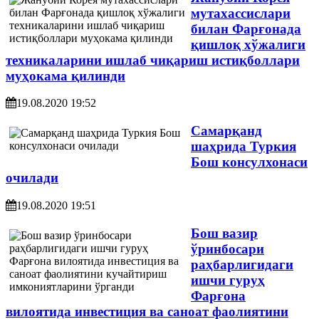
мутахассислари
билан Фарғонада
қишлоқ хўжалиги
техникаларини ишлаб чиқариш истиқболлари
муҳокама қилинди
19.08.2020 19:52
Самарқанд
шаҳрида Туркия
Бош консулхонаси
очилади
19.08.2020 19:51
Бош вазир
ўринбосари
раҳбарлигидаги
ишчи гуруҳ
Фарғона
вилоятида инвестиция ва саноат фаолиятини