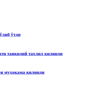
ўлиб ўтди
ати танқидий таҳлил қилинди
ри муҳокама қилинди