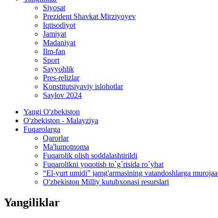
Siyosat
Prezident Shavkat Mirziyoyev
Iqtisodiyot
Jamiyat
Madaniyat
Ilm-fan
Sport
Sayyohlik
Pres-relizlar
Konstitutsiyaviy islohotlar
Saylov 2024
Yangi O'zbekiston
O'zbekiston - Malayziya
Fuqarolarga
Qarorlar
Ma'lumotnoma
Fuqarolik olish soddalashtirildi
Fuqarolikni yoqotish to`g`risida ro`yhat
“El-yurt umidi” jamg'armasining vatandoshlarga murojaa
O'zbekiston Milliy kutubxonasi resurslari
Yangiliklar