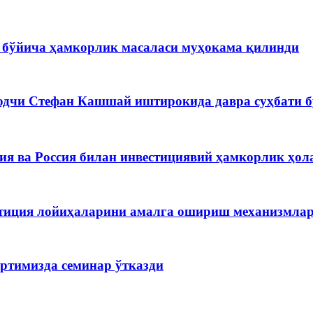
бўйича ҳамкорлик масаласи муҳокама қилинди
одчи Стефан Кашшай иштирокида давра суҳбати б
я ва Россия билан инвестициявий ҳамкорлик ҳол
стиция лойиҳаларини амалга ошириш механизмла
ртимизда семинар ўтказди