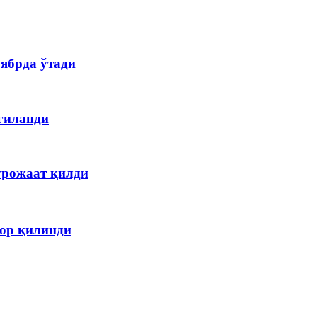
ябрда ўтади
гиланди
урожаат қилди
кор қилинди