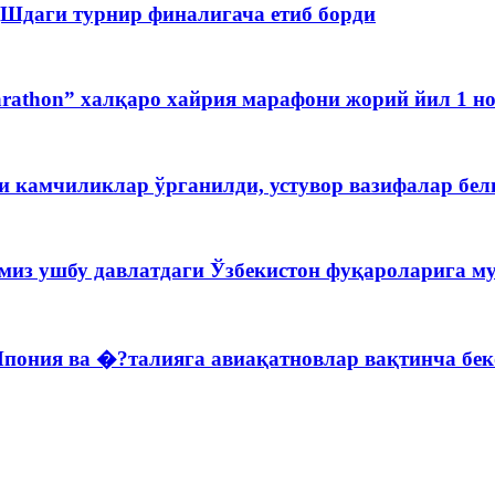
Шдаги турнир финалигача етиб борди
rathon” халқаро хайрия марафони жорий йил 1 но
 камчиликлар ўрганилди, устувор вазифалар бел
миз ушбу давлатдаги Ўзбекистон фуқароларига м
Япония ва �?талияга авиақатновлар вақтинча бе