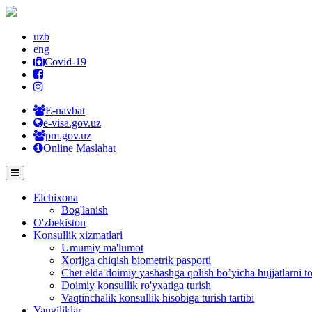
uzb
eng
Covid-19
E-navbat
e-visa.gov.uz
pm.gov.uz
Online Maslahat
Elchixona
Bog'lanish
O'zbekiston
Konsullik xizmatlari
Umumiy ma'lumot
Xorijga chiqish biometrik pasporti
Chet elda doimiy yashashga qolish bo’yicha hujjatlarni to
Doimiy konsullik ro'yxatiga turish
Vaqtinchalik konsullik hisobiga turish tartibi
Yangiliklar