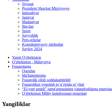
Siyosat
Prezident Shavkat Mirziyoyev
Iqtisodiyot
Jamiyat
Madaniyat
Ilm-fan
Sport
Sayyohlik
Pres-relizlar
Konstitutsiyaviy islohotlar
Saylov 2024
Yangi O'zbekiston
O'zbekiston - Malayziya
Fuqarolarga
Qarorlar
Ma'lumotnoma
Fuqarolik olish soddalashtirildi
Fuqarolikni yoqotish to`g`risida ro`yhat
“El-yurt umidi” jamg'armasining vatandoshlarga murojaa
O'zbekiston Milliy kutubxonasi resurslari
Yangiliklar