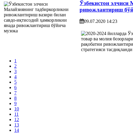
Ўзбекистон элчиси 
ривожлантириш бўй
09.07.2020 14:23
1
2
3
4
5
6
7
8
9
10
11
12
13
14