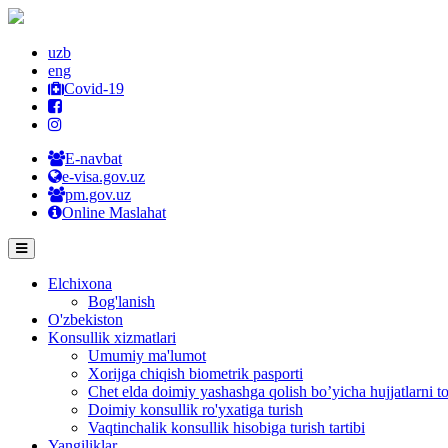
uzb
eng
Covid-19
E-navbat
e-visa.gov.uz
pm.gov.uz
Online Maslahat
Elchixona
Bog'lanish
O'zbekiston
Konsullik xizmatlari
Umumiy ma'lumot
Xorijga chiqish biometrik pasporti
Chet elda doimiy yashashga qolish bo’yicha hujjatlarni to
Doimiy konsullik ro'yxatiga turish
Vaqtinchalik konsullik hisobiga turish tartibi
Yangiliklar