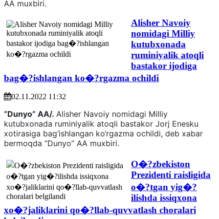
AA muxbiri.
Alisher Navoiy
nomidagi Milliy
kutubxonada
ruminiyalik atoqli
bastakor ijodiga
bag�?ishlangan ko�?rgazma ochildi
02.11.2022 11:32
“Dunyo” AA/.
Alisher Navoiy nomidagi Milliy
kutubxonada ruminiyalik atoqli bastakor Jorj Enesku
xotirasiga bag‘ishlangan ko‘rgazma ochildi, deb xabar
bermoqda “Dunyo” AA muxbiri.
O�?zbekiston
Prezidenti raisligida
o�?tgan yig�?
ilishda issiqxona
xo�?jaliklarini qo�?llab-quvvatlash choralari