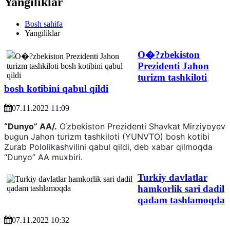
Yangiliklar
Bosh sahifa
Yangiliklar
O�?zbekiston
Prezidenti Jahon
turizm tashkiloti
bosh kotibini qabul qildi
07.11.2022 11:09
“Dunyo” AA/.
O‘zbekiston Prezidenti Shavkat Mirziyoyev
bugun Jahon turizm tashkiloti (YUNVTO) bosh kotibi
Zurab Pololikashvilini qabul qildi, deb xabar qilmoqda
“Dunyo” AA muxbiri.
Turkiy davlatlar
hamkorlik sari dadil
qadam tashlamoqda
07.11.2022 10:32