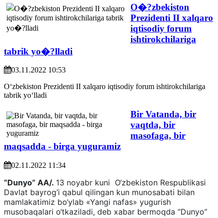
O�?zbekiston
Prezidenti II xalqaro
iqtisodiy forum
ishtirokchilariga
tabrik yo�?lladi
03.11.2022 10:53
O‘zbekiston Prezidenti II xalqaro iqtisodiy forum ishtirokchilariga
tabrik yo‘lladi
Bir Vatanda, bir
vaqtda, bir
masofaga, bir
maqsadda - birga yuguramiz
02.11.2022 11:34
“Dunyo” AA/.
13 noyabr kuni O‘zbekiston Respublikasi
Davlat bayrog‘i qabul qilingan kun munosabati bilan
mamlakatimiz bo‘ylab «Yangi nafas» yugurish
musobaqalari o‘tkaziladi, deb xabar bermoqda “Dunyo”