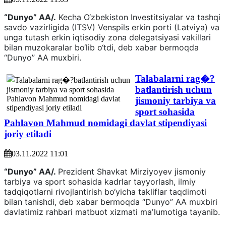
“Dunyo” AA/.
Kecha O‘zbekiston Investitsiyalar va tashqi
savdo vazirligida (ITSV) Venspils erkin porti (Latviya) va
unga tutash erkin iqtisodiy zona delegatsiyasi vakillari
bilan muzokaralar bo‘lib o‘tdi, deb xabar bermoqda
“Dunyo” AA muxbiri.
Talabalarni rag�?
batlantirish uchun
jismoniy tarbiya va
sport sohasida
Pahlavon Mahmud nomidagi davlat stipendiyasi
joriy etiladi
03.11.2022 11:01
“Dunyo” AA/.
Prezident Shavkat Mirziyoyev jismoniy
tarbiya va sport sohasida kadrlar tayyorlash, ilmiy
tadqiqotlarni rivojlantirish bo‘yicha takliflar taqdimoti
bilan tanishdi, deb xabar bermoqda “Dunyo” AA muxbiri
davlatimiz rahbari matbuot xizmati maʼlumotiga tayanib.