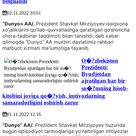
belgilandi
02.11.2022 10:51
“Dunyo» AA/.
Prezident Shavkat Mirziyoyev issiqxona
xo‘jaliklarini qo‘llab-quvvatlashga qaratilgan qo‘shimcha
chora-tadbirlar taqdimoti bilan tanishdi, deb xabar
qilmoqda “Dunyo” AA muxbiri davlatimiz rahbari
matbuot xizmati maʼlumotiga tayanib.
O�?zbekiston
Prezidenti:
Byudjetdan
ajratilgan har bir
so�?mning hisob-
kitobini joyiga qo�?yish, imtiyozlarning
samaradorligini oshirish zarur
01.11.2022 12:16
“Dunyo” AA/.
Prezident Shavkat Mirziyoyev huzurida
bugun iqtisodiyot tarmoqlariga yo‘naltirilgan imtiyozlar