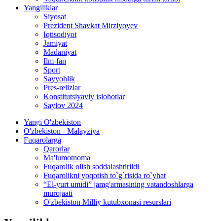
Yangiliklar
Siyosat
Prezident Shavkat Mirziyoyev
Iqtisodiyot
Jamiyat
Madaniyat
Ilm-fan
Sport
Sayyohlik
Pres-relizlar
Konstitutsiyaviy islohotlar
Saylov 2024
Yangi O'zbekiston
O'zbekiston - Malayziya
Fuqarolarga
Qarorlar
Ma'lumotnoma
Fuqarolik olish soddalashtirildi
Fuqarolikni yoqotish to`g`risida ro`yhat
“El-yurt umidi” jamg'armasining vatandoshlarga
murojaati
O'zbekiston Milliy kutubxonasi resurslari