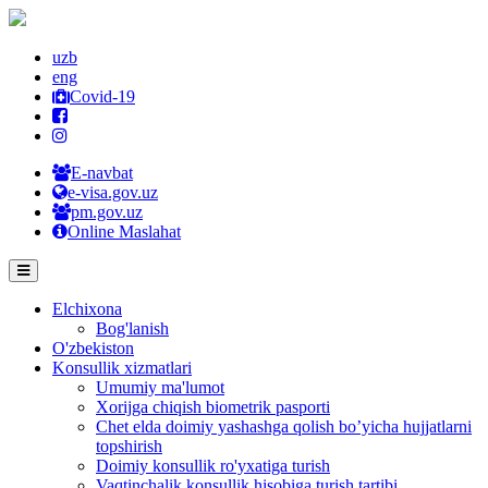
uzb
eng
Covid-19
E-navbat
e-visa.gov.uz
pm.gov.uz
Online Maslahat
Elchixona
Bog'lanish
O'zbekiston
Konsullik xizmatlari
Umumiy ma'lumot
Xorijga chiqish biometrik pasporti
Chet elda doimiy yashashga qolish bo’yicha hujjatlarni
topshirish
Doimiy konsullik ro'yxatiga turish
Vaqtinchalik konsullik hisobiga turish tartibi