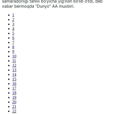
samaradorligi tahlili bo‘yicha yig‘ilish bo‘lib o‘tdi, deb
xabar bermoqda “Dunyo” AA muxbiri.
1
2
3
4
5
6
7
8
9
10
11
12
13
14
15
16
17
18
19
20
21
22