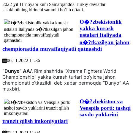
2022-yil 11-noyabr kuni Samarqandda Turkiy davlatlar
tashkilotining birinchi sammiti boʻlib oʻtadi.
O�?zbekistonlik
yakka kurash
ustalari Italiyada
o�?tkazilgan jahon
chempionatida muvaffaqiyatli qatnashdi
06.11.2022 11:36
“Dunyo” AA/.
Rim shahrida “Xtreme Fighters World
Championship” yakka kurash turlari bo‘yicha jahon
chempionati o‘tkazildi, deb xabar bermoqda “Dunyo” AA
muxbiri.
O�?zbekiston va
Venspils porti: tashqi
savdo yuklarini
tranzit qilish imkoniyatlari
05.11.2022 11:03