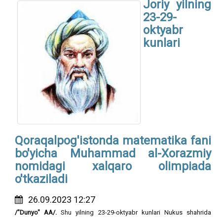
Joriy yilning
23-29-
oktyabr
kunlari
Qoraqalpog'istonda matematika fani
bo'yicha Muhammad al-Xorazmiy
nomidagi xalqaro olimpiada
o'tkaziladi
26.09.2023 12:27
/"Dunyo" AA/.
Shu yilning 23-29-oktyabr kunlari Nukus shahrida