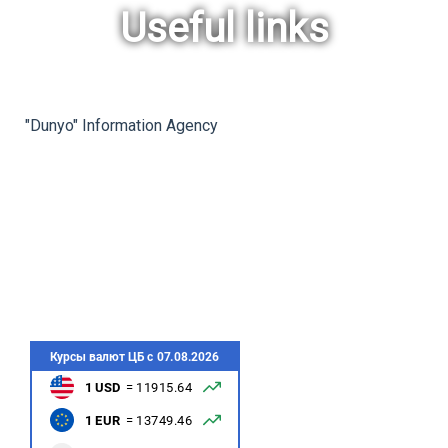
Useful links
rev
ne
"Dunyo" Information Agency