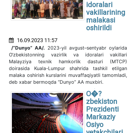
idoralari
vakillarining
malakasi
oshirildi
16.09.2023 11:57
/“Dunyo” AA/.
2023-yil avgust–sentyabr oylarida
O‘zbekistonning vazirlik va idoralari vakillari
Malayziya texnik hamkorlik dasturi (MTCP)
doirasida Kuala-Lumpur shahrida tashkil etilgan
malaka oshirish kurslarini muvaffaqiyatli tamomladi,
deb xabar bermoqda “Dunyo” AA muxbiri.
O�?
zbekiston
Prezidenti
Markaziy
Osiyo
yetakchilari