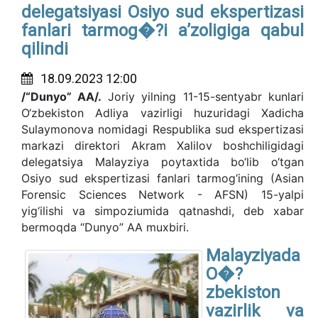
delegatsiyasi Osiyo sud ekspertizasi
fanlari tarmog�?i aʼzoligiga qabul
qilindi
18.09.2023 12:00
/“Dunyo” AA/.
Joriy yilning 11-15-sentyabr kunlari
O‘zbekiston Adliya vazirligi huzuridagi Xadicha
Sulaymonova nomidagi Respublika sud ekspertizasi
markazi direktori Akram Xalilov boshchiligidagi
delegatsiya Malayziya poytaxtida bo‘lib o‘tgan
Osiyo sud ekspertizasi fanlari tarmog‘ining (Asian
Forensic Sciences Network - AFSN) 15-yalpi
yig‘ilishi va simpoziumida qatnashdi, deb xabar
bermoqda “Dunyo” AA muxbiri.
Malayziyada
O�?
zbekiston
vazirlik va