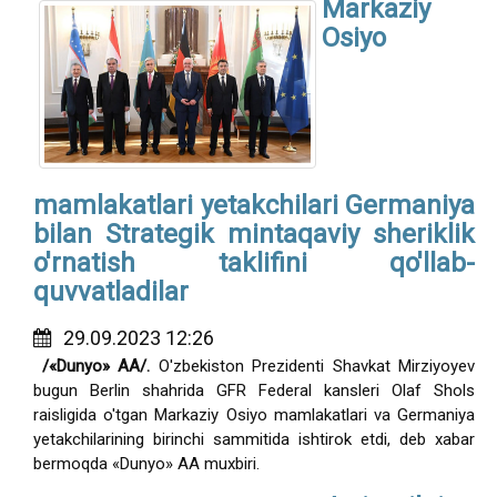
Markaziy
Osiyo
mamlakatlari yetakchilari Germaniya
bilan Strategik mintaqaviy sheriklik
o'rnatish taklifini qo'llab-
quvvatladilar
29.09.2023 12:26
/«Dunyo» AA/.
O'zbekiston Prezidenti Shavkat Mirziyoyev
bugun Berlin shahrida GFR Federal kansleri Olaf Shols
raisligida o'tgan Markaziy Osiyo mamlakatlari va Germaniya
yetakchilarining birinchi sammitida ishtirok etdi, deb xabar
bermoqda «Dunyo» AA muxbiri.