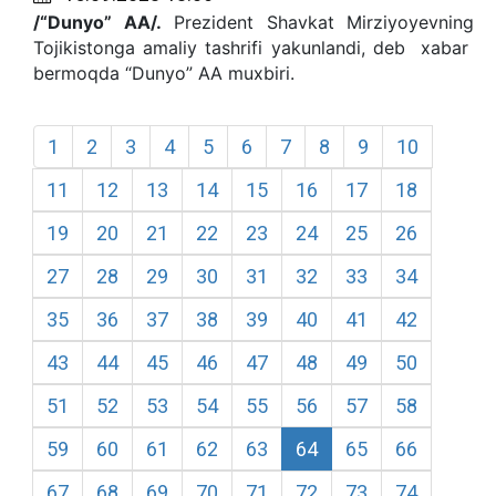
/“Dunyo” AA/.
Prezident Shavkat Mirziyoyevning
Tojikistonga amaliy tashrifi yakunlandi, deb xabar
bermoqda “Dunyo” AA muxbiri.
1
2
3
4
5
6
7
8
9
10
11
12
13
14
15
16
17
18
19
20
21
22
23
24
25
26
27
28
29
30
31
32
33
34
35
36
37
38
39
40
41
42
43
44
45
46
47
48
49
50
51
52
53
54
55
56
57
58
59
60
61
62
63
64
65
66
67
68
69
70
71
72
73
74