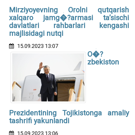
Mirziyoyevning Orolni qutqarish
xalqaro jamg�?armasi taʼsischi
davlatlari rahbarlari kengashi
majlisidagi nutqi
15.09.2023 13:07
O�?
zbekiston
Prezidentining Tojikistonga amaliy
tashrifi yakunlandi
15.09.2023 13:06