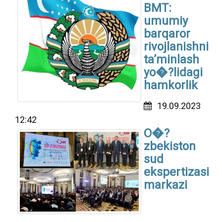
BMT:
umumiy
barqaror
rivojlanishni
ta’minlash
yo�?lidagi
hamkorlik
19.09.2023
12:42
O�?
zbekiston
sud
ekspertizasi
markazi