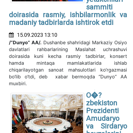
sammiti
doirasida rasmiy, ishbilarmonlik va
madaniy tadbirlarda ishtirok etdi
15.09.2023 13:10
/“Dunyo” AA/.
Dushanbe shahridagi Markaziy Osiyo
davlatlari rahbarlarining Maslahat uchrashuvi
doirasida kuni kecha rasmiy tadbirlar, konsert
hamda mintaqa mamlakatlarida ishlab
chiqarilayotgan sanoat mahsulotlari ko‘rgazmasi
bo‘lib o‘tdi, deb xabar bermoqda “Dunyo” AA
muxbiri.
O�?
zbekiston
Prezidenti
Amudaryo
va Sirdaryo