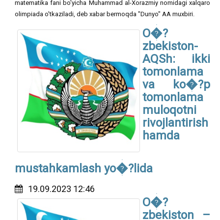
matematika fani bo'yicha Muhammad al-Xorazmiy nomidagi xalqaro
olimpiada o'tkaziladi, deb xabar bermoqda "Dunyo" AA muxbiri.
O�?
zbekiston-
AQSh: ikki
tomonlama
va ko�?p
tomonlama
muloqotni
rivojlantirish
hamda
mustahkamlash yo�?lida
19.09.2023 12:46
O�?
zbekiston –