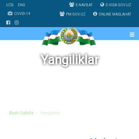
UZB
ENG
E-NAVBAT
E-VISA.GOV.UZ
COVID-19
PM.GOV.UZ
ONLINE MASLAHAT
Yangiliklar
Bosh Sahifa
Yangiliklar