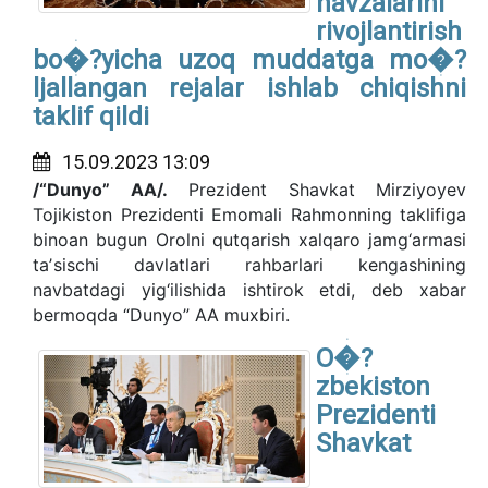
havzalarini
rivojlantirish
bo�?yicha uzoq muddatga mo�?
ljallangan rejalar ishlab chiqishni
taklif qildi
15.09.2023 13:09
/“Dunyo” AA/.
Prezident Shavkat Mirziyoyev
Tojikiston Prezidenti Emomali Rahmonning taklifiga
binoan bugun Orolni qutqarish xalqaro jamg‘armasi
taʼsischi davlatlari rahbarlari kengashining
navbatdagi yig‘ilishida ishtirok etdi, deb xabar
bermoqda “Dunyo” AA muxbiri.
O�?
zbekiston
Prezidenti
Shavkat