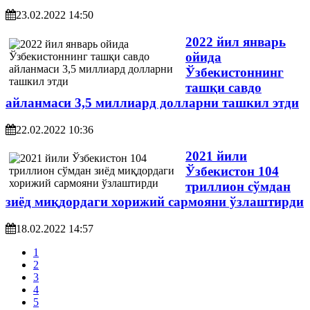
23.02.2022 14:50
2022 йил январь
ойида
Ўзбекистоннинг
ташқи савдо
айланмаси 3,5 миллиард долларни ташкил этди
22.02.2022 10:36
2021 йили
Ўзбекистон 104
триллион cўмдан
зиёд миқдордаги хорижий сармояни ўзлаштирди
18.02.2022 14:57
1
2
3
4
5