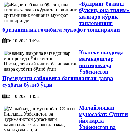
«Қадринг баланд
бўлсин, она тилим»
халқаро кўрик
танловининг
британиялик ғолибига мукофот топширилди
06.10.2021 14:34
Кванжу шаҳрида
ватандошлар
иштирокида
Ўзбекистон
Президенти сайловига бағишланган давра
суҳбати бўлиб ўтди
05.10.2021 18:32
Малайзиядан
муносабат: Сўнгги
йилларда
Ўзбекистон ва