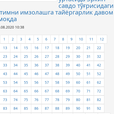
савдо тўғрисидаги
тимни имзолашга тайёргарлик давом
моқда
.08.2020 10:38
1
2
3
4
5
6
7
8
9
10
11
12
13
14
15
16
17
18
19
20
21
22
23
24
25
26
27
28
29
30
31
32
33
34
35
36
37
38
39
40
41
42
43
44
45
46
47
48
49
50
51
52
53
54
55
56
57
58
59
60
61
62
63
64
65
66
67
68
69
70
71
72
73
74
75
76
77
78
79
80
81
82
83
84
85
86
87
88
89
90
91
92