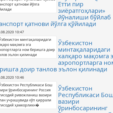
Етти пир
зиёратгоҳлари»
йўналиши бўйлаб
анспорт қатнови йўлга қўйилади
.08.2020 10:47
Ўзбекистон
минтақаларидаги
халқаро мақомга э
аэропортларга но
ришга доир танлов эълон қилинади
.08.2020 10:46
Ўзбекистон
Республикаси Бо
вазири
ўринбосарининг