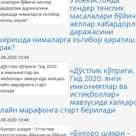
гендер тенглик
масалалари бўйич
аёллар хабардорл
даражасини
иришда нималарга эътибор қаратиш
рак?
.08.2020 10:49
«Дўстлик кўприги.
Гид 2020: янги
имкониятлар ва
истиқболлар»
мавзусида халқар
лайн марафонга старт берилади
.08.2020 10:48
«Бухоро шаҳри –