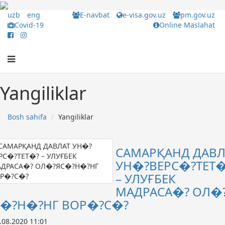
uzb
eng
E-navbat
e-visa.gov.uz
pm.gov.uz
Covid-19
Online Maslahat
Yangiliklar
Bosh sahifa
Yangiliklar
САМАРҚАНД ДАВЛ
УН�?ВЕРС�?ТЕТ�
– УЛУҒБЕК
МАДРАСА�? ОЛ�
С�?Н�?НГ ВОР�?С�?
.08.2020 11:01