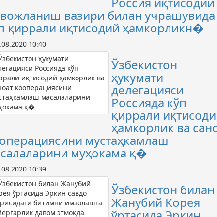
Россия иқтисодий
вожланиш вазири билан учрашувида
п қиррали иқтисодий ҳамкорликн�
.08.2020 10:40
Ўзбекистон
ҳукумати
делегацияси
Россияда кўп
қиррали иқтисоди
ҳамкорлик ва сан
операциясини мустаҳкамлаш
салаларини муҳокама қ�
.08.2020 10:39
Ўзбекистон билан
Жанубий Корея
ўртасида Эркин