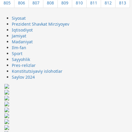
805
806
807
808
809
810
811
812
813
Siyosat
Prezident Shavkat Mirziyoyev
Iqtisodiyot
Jamiyat
Madaniyat
Ilm-fan
Sport
Sayyohlik
Pres-relizlar
Konstitutsiyaviy islohotlar
Saylov 2024