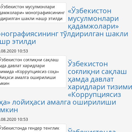
«Ўзбекистон
мусулмонлари
қадамжолари»
нографиясининг тўлдирилган шакли
шр этилди
.08.2020 10:53
Ўзбекистон
соғлиқни сақлаш
ҳамда давлат
харидлари тизим
«Коррупциясиз
ҳа» лойиҳаси амалга оширилиши
умкин
.08.2020 10:53
Ўзбекистонда