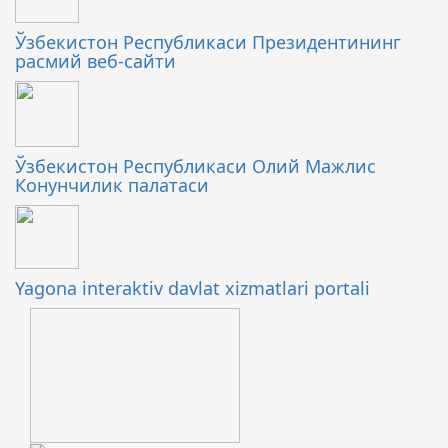
Ўзбекистон Республикаси Президентининг
расмий веб-сайти
Ўзбекистон Республикаси Олий Мажлис
Конунчилик палатаси
Yagona interaktiv davlat xizmatlari portali